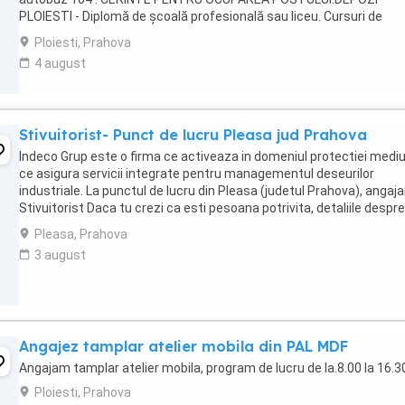
PLOIESTI - Diplomă de școală profesională sau liceu. Cursuri de
formare profesională în operarea stivuitoarelor ...
Ploiesti, Prahova
4 august
Stivuitorist- Punct de lucru Pleasa jud Prahova
Indeco Grup este o firma ce activeaza in domeniul protectiei mediu
ce asigura servicii integrate pentru managementul deseurilor
industriale. La punctul de lucru din Pleasa (judetul Prahova), angaj
Stivuitorist Daca tu crezi ca esti pesoana potrivita, detaliile despre
sunt mai jos. Atributii ...
Pleasa, Prahova
3 august
Angajez tamplar atelier mobila din PAL MDF
Angajam tamplar atelier mobila, program de lucru de la.8.00 la 16.3
Ploiesti, Prahova