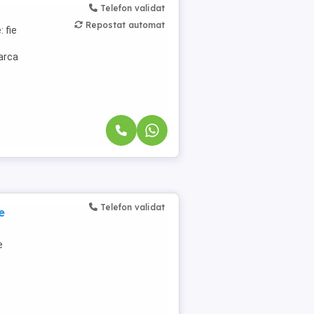
Telefon validat
Repostat automat
 fie
carca
Telefon validat
e
e