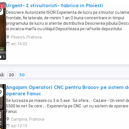
Urgent- 2 stivuitoristi- fabrica in Ploiesti
1
Descriere Autorizatie ISCIR Experienta de lucru pe stivuitor cu lame:
frontale, fie laterale, de minim 1 an O buna concentrare in timpul
programului de lucru si atentie distributiva Descrierea jobului Des
si incarca marfa cu utilajul Depoziteaza pe rafturile depozitului
europaletii ...
Ploiesti, Prahova
ieri 16:02
1
nă:
20
50
Angajam Operatori CNC pentru Brasov pe sistem d
operare Fanuc
Se lucreaza pe masini cu 3 si 5 axe . Se ofera ; - Cazare - Un venit d
5500 lei net Se cere ; - Experienta pe CNC -uri cu sistem de operare
Fanuc
Campina, Prahova
azi 13:15