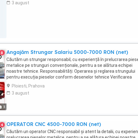
3 august
Angajăm Strungar Salariu 5000-7000 RON (net)
8
Căutăm un strungar responsabil, cu experiență în prelucrarea pies
metalice pe strunguri convenționale, pentru a se alătura echipei
noastre tehnice. Responsabilități: Operarea și reglarea strungului
pentru execuția pieselor conform desenelor tehnice Verificarea
dimensională și calitativă a pieselor ...
Ploiesti, Prahova
3 august
3
OPERATOR CNC 4500-7000 RON (net)
4
Căutăm un operator CNC responsabil și atent la detalii, cu experien
prelucrarea pieselor metalice, pentru a se alătura echipei noastre.