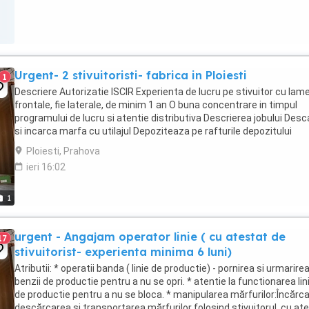
Urgent- 2 stivuitoristi- fabrica in Ploiesti
1
Descriere Autorizatie ISCIR Experienta de lucru pe stivuitor cu lame:
frontale, fie laterale, de minim 1 an O buna concentrare in timpul
programului de lucru si atentie distributiva Descrierea jobului Des
si incarca marfa cu utilajul Depoziteaza pe rafturile depozitului
europaletii ...
Ploiesti, Prahova
ieri 16:02
1
urgent - Angajam operator linie ( cu atestat de
17
stivuitorist- experienta minima 6 luni)
Atributii: * operatii banda ( linie de productie) - pornirea si urmarire
benzii de productie pentru a nu se opri. * atentie la functionarea lini
de productie pentru a nu se bloca. * manipularea mărfurilor:Încărca
descărcarea și transportarea mărfurilor folosind stivuitorul, cu ate