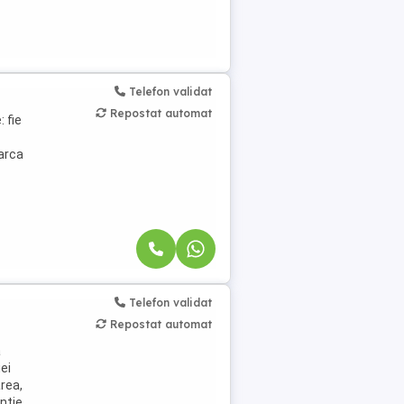
Telefon validat
Repostat automat
 fie
carca
Telefon validat
Repostat automat
a
ei
rea,
nție