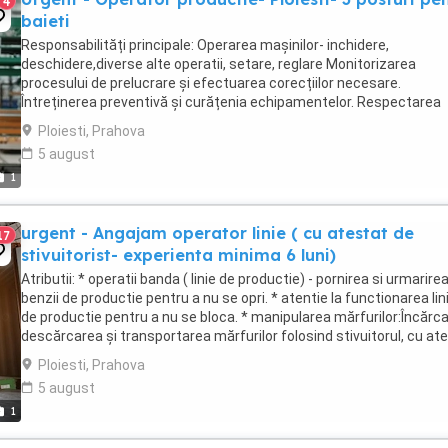
4
baieti
Responsabilități principale: Operarea mașinilor- inchidere,
deschidere,diverse alte operatii, setare, reglare Monitorizarea
procesului de prelucrare și efectuarea corecțiilor necesare.
Întreținerea preventivă și curățenia echipamentelor. Respectarea
normelor de securitate și a standardelor de ...
Ploiesti, Prahova
5 august
1
urgent - Angajam operator linie ( cu atestat de
17
stivuitorist- experienta minima 6 luni)
Atributii: * operatii banda ( linie de productie) - pornirea si urmarire
benzii de productie pentru a nu se opri. * atentie la functionarea lini
de productie pentru a nu se bloca. * manipularea mărfurilor:Încărca
descărcarea și transportarea mărfurilor folosind stivuitorul, cu ate
la greutate ...
Ploiesti, Prahova
5 august
1