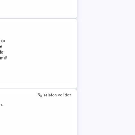
m o
de
de
nimă
Telefon validat
ru