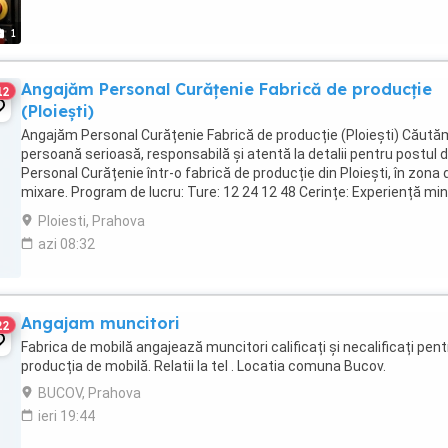
1
Angajăm Personal Curățenie Fabrică de producție
12
(Ploiești)
Angajăm Personal Curățenie Fabrică de producție (Ploiești) Căută
persoană serioasă, responsabilă și atentă la detalii pentru postul 
Personal Curățenie într-o fabrică de producție din Ploiești, în zona 
mixare. Program de lucru: Ture: 12 24 12 48 Cerințe: Experiență mi
într-un post ...
Ploiesti, Prahova
azi 08:32
Angajam muncitori
22
Fabrica de mobilă angajează muncitori calificați și necalificați pent
producția de mobilă. Relatii la tel . Locatia comuna Bucov.
BUCOV, Prahova
ieri 19:44