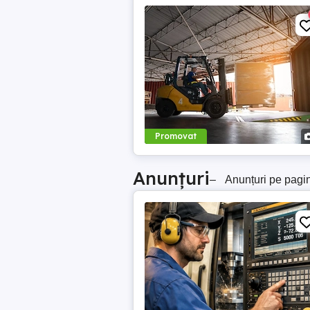
Promovat
Anunțuri
–
Anunțuri pe pagi