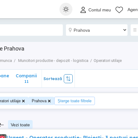
ane
Companii
Sortează
Agenț
Contul meu
11
je Prahova
e munca
Muncitori productie - depozit - logistica
Operatori utilaje
oane
Companii
Sortează
11
atori utilaje
Prahova
Șterge toate filtrele
e
–
Vezi toate
Urgent - Operator productie- Ploiesti- 3 posturi pe