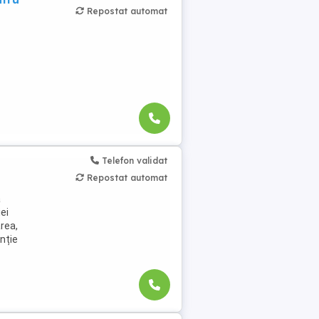
Repostat automat
Telefon validat
Repostat automat
a
ei
rea,
nție