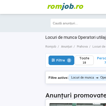
rom
job
.ro
Toate
Perso
Filtre
2
18
7
Locuri de munca Operatori utila
Romjob
Anunțuri
Prahova
Locuri d
Toate
Pers
Filtre
2
18
7
→
Filtre active:
Locuri de munca
Oper
Anunțuri promovat