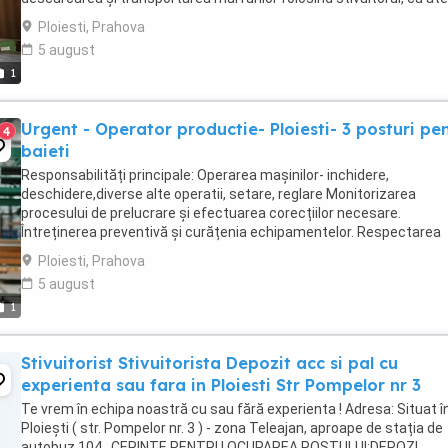
la greutate ...
Ploiesti, Prahova
5 august
1
Urgent - Operator productie- Ploiesti- 3 posturi pe
4
baieti
Responsabilități principale: Operarea mașinilor- inchidere,
deschidere,diverse alte operatii, setare, reglare Monitorizarea
procesului de prelucrare și efectuarea corecțiilor necesare.
Întreținerea preventivă și curățenia echipamentelor. Respectarea
normelor de securitate și a standardelor de ...
Ploiesti, Prahova
5 august
1
Stivuitorist Stivuitorista Depozit acc si pal cu
experienta sau fara in Ploiesti Str Pompelor nr 3
Te vrem în echipa noastră cu sau fără experienta ! Adresa: Situat î
Ploiești ( str. Pompelor nr. 3 ) - zona Teleajan, aproape de stația de
autobuz 104 . CERINTE PENTRU OCUPAREA POSTULUI:DEPOZI