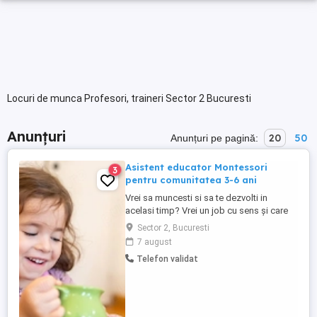
Locuri de munca Profesori, traineri Sector 2 Bucuresti
Anunțuri
20
50
Anunțuri pe pagină:
Asistent educator Montessori
3
pentru comunitatea 3-6 ani
Vrei sa muncesti si sa te dezvolti in
acelasi timp? Vrei un job cu sens și care
sa-ti permita sa-ti faci planuri pe termen
Sector 2, Bucuresti
lung? Echipa Monterra se mareste!
7 august
Cautam colegi care sa impartaseasca
Telefon validat
valorile noastre in relatia cu copiii:
Acceptare, Respect, Competenta,
Prietenie. Cerințe: -studii superioare -
deschidere ...