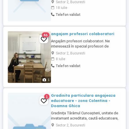
grupe restrânse pentru admiterea la Liceul
Sector 2, Bucuresti
de Arte Plastice Nicolae Tonitza ,
18 iulie
Universitatea Națională de Arte și alte
Telefon validat
instituții de profil. Cursurile sunt adaptate
nivelului fiecărui elev, de la începător la
avansat, ...
angajam profesori colaboratori
46
Angajăm profesori colaboratori. Ne
interesează în special profesori de
matematică (cu sau fără experiență -
Sector 2, Bucuresti
inclusiv studenți în ani terminali sau la
8 iulie
mater) și profesori de limba germană (cu
Telefon validat
experiență și studii în domeniu). De
asemena, căutăm profesori și pentru
celelalte materii - română, psihologie, ...
1
Gradinita particulara angajeaza
1
educatoare - zona Colentina -
Doamna Ghica
Gradinița Tărâmul Cunoașterii, unitate de
invatamant acreditata, caută educatoare,
parteneră de joacă și învățare! Ce ne
Sector 2, Bucuresti
dorim? - O persoană calmă, empatică,