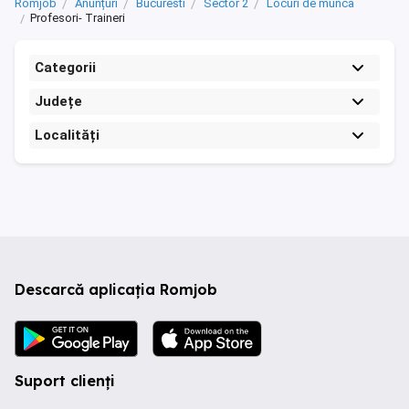
Romjob
Anunțuri
Bucuresti
Sector 2
Locuri de munca
Profesori- Traineri
Categorii
Județe
Localități
Descarcă aplicația Romjob
Suport clienți