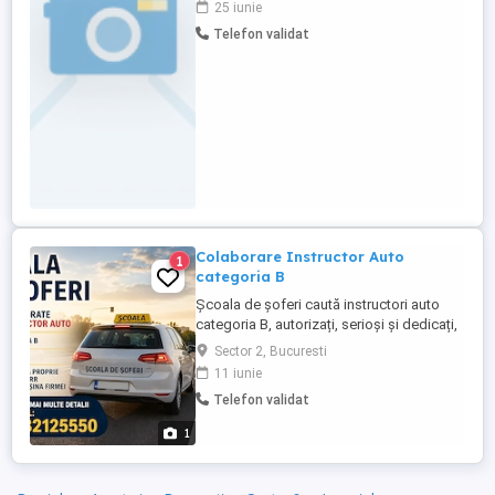
25 iunie
mereu gata de joacă și distracție; -
Telefon validat
Capacitate de coordonare a grupei de
anteprepreșcolari; - Realizarea
planificărilor și susținere activităților ...
Colaborare Instructor Auto
1
categoria B
Școala de șoferi caută instructori auto
categoria B, autorizați, serioși și dedicați,
pentru colaborare pe termen lung.
Sector 2, Bucuresti
Posibilitate de colaborare cu: Mașina
11 iunie
proprie (echipată și autorizată pentru
Telefon validat
instruire practică); Sau Mașina firmei,
echipată și autorizată pentru instruire
1
practică. Pentru detalii ...