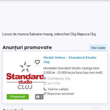
Locuri de munca Saloane masaj, videochat Cluj-Napoca Cluj
Anunțuri promovate
Vezi toate
Model Online - Standard Studio
Cluj
Modelele Standard Studio castiga intre
5.000 lei - 25.000 lei pe luna (sau mai mult)
si sunt platite saptamanal, in fiecare vineri,
Cluj-Napoca, Cluj
direct pe cardul lor personal! Alatura-te si
ieri 12:50
tu echipei Standard Studio daca iti
Telefon validat
doresti: - un venit GARANTAT de minim
Repostat automat
5000 lei pe luna, in primele 3 luni de
Promovat
1
activitate - ...