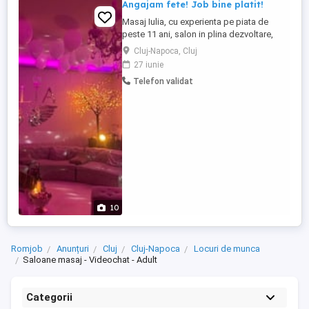
Angajam fete! Job bine platit!
Masaj Iulia, cu experienta pe piata de
peste 11 ani, salon in plina dezvoltare,
angajeaza fete. Sedinta de masaj ,este o
Cluj-Napoca, Cluj
arta care imbina masajul de relaxare cu
27 iunie
masajul senzual. Daca vrei sa faci parte
Telefon validat
dintr-o echipa tanara,prietenoasa,sa
evoluezi, sa castigi multi bani, te asteptam
sa ni te alaturi. ...
10
Romjob
Anunțuri
Cluj
Cluj-Napoca
Locuri de munca
Saloane masaj - Videochat - Adult
Categorii