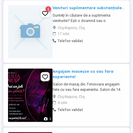
Venituri suplimentare substanțiale..
1
Sunteți în căutare de a suplimenta
veniturile? Ești o doamnă sau o
domnișoară interesată și deschisă la ceva
Cluj-Napoca, Cluj
nou ? Tip atletic, 32 de ani, fost sportiv,
17 iulie
185, 80, discret și serios doresc să
Telefon validat
colaborez cu o doamnă sau o
domnișoară in vederea creării de conținut
pentru diverse platforme online Anunțul ...
Angajam maseuze cu sau fara
experienta!
Salon de masaj din Timisoara angajam
fete cu sau fara experienta. Salon de 14
ani, cu clientela formata.Oferim cele mai
Cluj-Napoca, Cluj
bune conditii, cazare si transport daca e
4 iulie
necesar.
Telefon validat
1