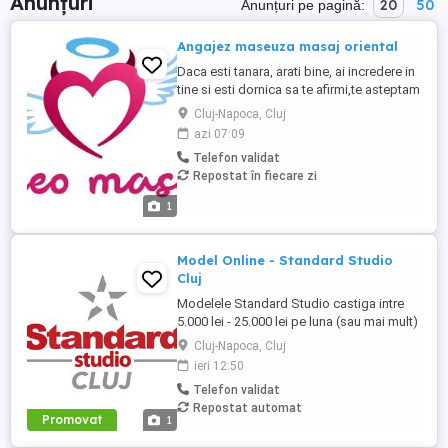
Anunțuri
20
50
Anunțuri pe pagină:
Angajez maseuza masaj oriental
Daca esti tanara, arati bine, ai incredere in
tine si esti dornica sa te afirmi,te asteptam
sa te alaturi echipei noastre CLEO SALON.
Cluj-Napoca, Cluj
Atmosfera este deosebita, iar castigurile
azi 07:09
sunt pe masura. Hai pe la noi sa ne
Telefon validat
cunosti,este foarte important. Clienti
Repostat în fiecare zi
formati,numar mare zilnic. Castiguri si
plata garantat ...
1
Model Online - Standard Studio
Cluj
Modelele Standard Studio castiga intre
5.000 lei - 25.000 lei pe luna (sau mai mult)
si sunt platite saptamanal, in fiecare vineri,
Cluj-Napoca, Cluj
direct pe cardul lor personal! Alatura-te si
ieri 12:50
tu echipei Standard Studio daca iti
Telefon validat
doresti: - un venit GARANTAT de minim
Repostat automat
5000 lei pe luna, in primele 3 luni de
Promovat
1
activitate - ...