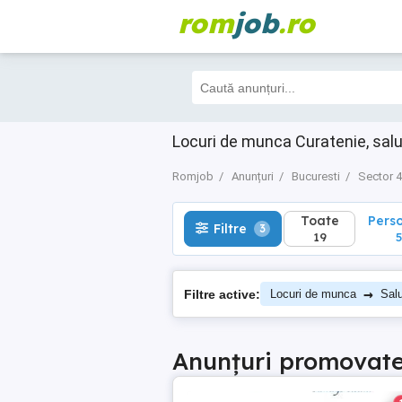
rom
job
.ro
Toate
Perso
Filtre
3
19
5
Locuri de munca Curatenie, salu
Romjob
Anunțuri
Bucuresti
Sector 4
Toate
Pers
Filtre
3
19
5
→
Filtre active:
Locuri de munca
Salu
Anunțuri promovat