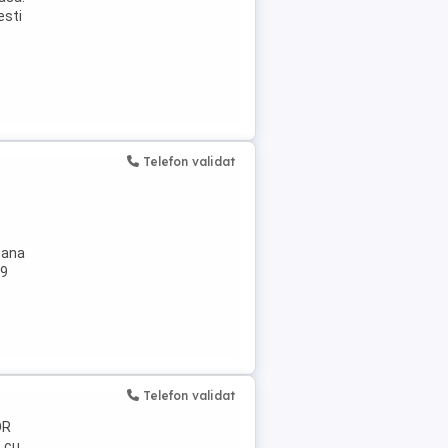
esti
Telefon validat
pana
29
Telefon validat
OR
 cu