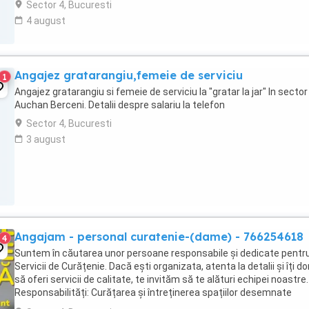
Sector 4, Bucuresti
4 august
Angajez gratarangiu,femeie de serviciu
1
Angajez gratarangiu si femeie de serviciu la "gratar la jar" In sector 
Auchan Berceni. Detalii despre salariu la telefon
Sector 4, Bucuresti
3 august
Angajam - personal curatenie-(dame) - 766254618
4
Suntem în căutarea unor persoane responsabile și dedicate pentr
Servicii de Curățenie. Dacă ești organizata, atenta la detalii și îți do
să oferi servicii de calitate, te invităm să te alături echipei noastre.
Responsabilități: Curățarea și întreținerea spațiilor desemnate
conform ...