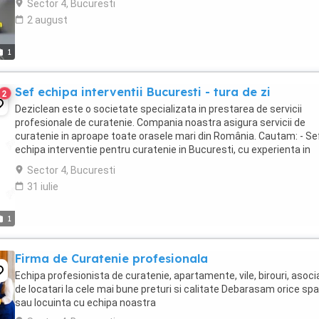
Sector 4, Bucuresti
2 august
1
Sef echipa interventii Bucuresti - tura de zi
2
Deziclean este o societate specializata in prestarea de servicii
profesionale de curatenie. Compania noastra asigura servicii de
curatenie in aproape toate orasele mari din România. Cautam: - Se
echipa interventie pentru curatenie in Bucuresti, cu experienta in
domeniu, pentru tura de zi ( una ...
Sector 4, Bucuresti
31 iulie
1
Firma de Curatenie profesionala
Echipa profesionista de curatenie, apartamente, vile, birouri, asoci
de locatari la cele mai bune preturi si calitate Debarasam orice spa
sau locuinta cu echipa noastra