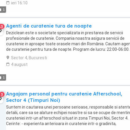
ieri 16:10
1
Agenti de curatenie tura de noapte
13
Deziclean este o societate specializata in prestarea de servicii
profesionale de curatenie. Compania noastra asigura servicii de
curatenie in aproape toate orasele mari din România. Cautam agen
de curatenie pentru tura de noapte. Program de lucru: 22:00-06:00.
Oferim: - Conditii avantajoase de ...
Sector 4, Bucuresti
4 august
1
Angajam personal pentru curatenie Afterschool,
3
Sector 4 (Timpuri Noi)
Suntem in cautarea unei persoane serioase, responsabile si atente
detalii, care sa se alature echipei noastre si sa se ocupe de menti
curateniei intr-un afterschool situat in zona Timpuri Noi, Sector 4.
Cerinte: - experienta anterioara in curatenie intr-o gradinita,
afterschool sau alta unitate ...