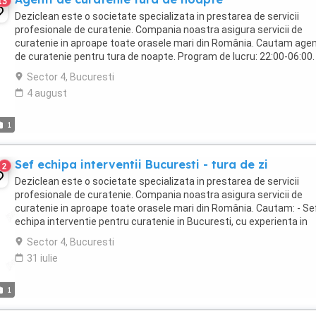
13
Deziclean este o societate specializata in prestarea de servicii
profesionale de curatenie. Compania noastra asigura servicii de
curatenie in aproape toate orasele mari din România. Cautam agen
de curatenie pentru tura de noapte. Program de lucru: 22:00-06:00.
Oferim: - Conditii avantajoase de ...
Sector 4, Bucuresti
4 august
1
Sef echipa interventii Bucuresti - tura de zi
2
Deziclean este o societate specializata in prestarea de servicii
profesionale de curatenie. Compania noastra asigura servicii de
curatenie in aproape toate orasele mari din România. Cautam: - Se
echipa interventie pentru curatenie in Bucuresti, cu experienta in
domeniu, pentru tura de zi ( una ...
Sector 4, Bucuresti
31 iulie
1