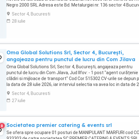
Negro 2000 SRL Adresa este Bd. Metalurgiei nr. 136 sector 4 Bucur
Pentru informatii, va ...
Sector 4, Bucuresti
28 iulie
Oma Global Solutions Srl, Sector 4, București,
angajeaza pentru punctul de lucru din Com Jilava
Oma Global Solutions Srl, Sector 4, București, angajeaza pentru
punctul de lucru din Com Jilava, Jud Ilfov: - 1 post "agent curățenie
clădiri si mijloace de transport" Cod Cor 515302 CV-urile se depun 
la data de 28 iulie 2026, iar interviul selectia va avea loc in data de 
iulie 2026 ora 09:00. Relatii ...
Sector 4, Bucuresti
27 iulie
Societatea premier catering & events srl
8
Se ofera spre ocupare 01 posturi de MANIPULANT MARFURI cod C
933303 de catre societatea SC PREMIER CATERING & EVENTS SRL,