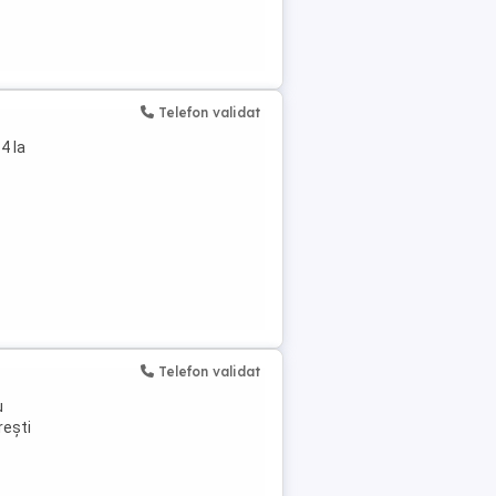
Telefon validat
4 la
Telefon validat
u
rești