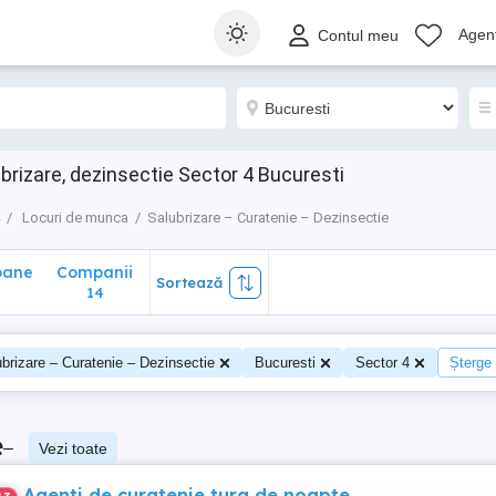
ane
Companii
Sortează
Agenț
Contul meu
14
brizare, dezinsectie Sector 4 Bucuresti
Locuri de munca
Salubrizare – Curatenie – Dezinsectie
oane
Companii
Sortează
14
brizare – Curatenie – Dezinsectie
Bucuresti
Sector 4
Șterge t
e
–
Vezi toate
Agenti de curatenie tura de noapte