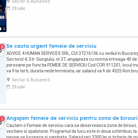
Sector 4, Bucuresti
29 iulie
1
Se cauta urgent femeie de serviciu
5
ADVICE 4 HUMAN SERVICES SRL, CUI 37216136 cu sediul in Bucureş
Sectorul 4, Str. Giurgiului, nr.37, angajeaza cu norma intreaga 40 de
persoane pe functia FEMEIE DE SERVICIU Cod COR 911201, locul mu
va fi la terti, durata nedeterminata, iar salariul va fi de 4325 Ron bru
Selectia se va face printr-un ...
Sector 4, Bucuresti
28 iulie
Angajam femeie de serviciu pentru zona de birouri
1
Cautam o Femeie de serviciu cara sa deserveasca zona de birouri,
vestiare si spalatorie. Programul de lucu este in doua schimburi, la
nevoie se lucreaza si sambata. Salariul net 3300 lei si tichete de m