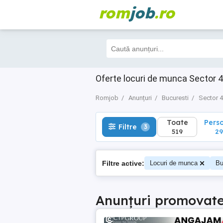
rom
job
.ro
Toate
Perso
Filtre
3
519
292
Oferte locuri de munca Sector 4
Romjob
Anunțuri
Bucuresti
Sector 4
Toate
Pers
Filtre
3
519
29
Filtre active:
Locuri de munca
Bu
Anunțuri promovat