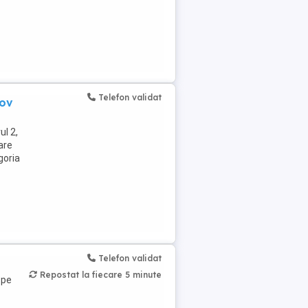
Telefon validat
fov
ul 2,
are
goria
Telefon validat
Repostat la fiecare 5 minute
 pe