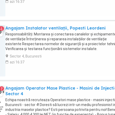
azi 16:37
Angajam Instalator ventilații, Popesti Leordeni
11
Responsabilități: Montarea și conectarea canalelor și echipament
de ventilație Întreținerea și repararea instalațiilor de ventilație
existente Respectarea normelor de siguranță și a proiectelor tehn
Verificarea și testarea funcționării sistemelor instalate.
Competențele: Experiență ...
Sector 4, Bucuresti
azi 16:37
Angajam Operator Mase Plastice - Masini de Injecti
7
Sector 4
Echipa noastră recruteaza Operatori mase plastice - masini injecti
Bucuresti - sector 4! Doresti să lucrezi intr-un mediu profesionist i
industria maselor plastice? Esti persoana potrivita pentru noi! Benef
- Salariu: 4.000 4.300 lei NET (in functie de experienta). - Bonus lun