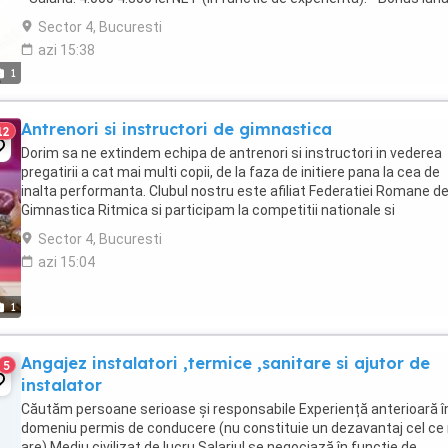
performanta: ...
Sector 4, Bucuresti
azi 15:38
1
Antrenori si instructori de gimnastica
12
Dorim sa ne extindem echipa de antrenori si instructori in vederea
pregatirii a cat mai multi copii, de la faza de initiere pana la cea de
inalta performanta. Clubul nostru este afiliat Federatiei Romane d
Gimnastica Ritmica si participam la competitii nationale si
internationale. Organizam cursuri ...
Sector 4, Bucuresti
azi 15:04
1
Angajez instalatori ,termice ,sanitare si ajutor de
5
instalator
Căutăm persoane serioase și responsabile Experiență anterioară î
domeniu permis de conducere (nu constituie un dezavantaj cel ce
are) Mediu civilizat de lucru Salariul se negociază în funcție de