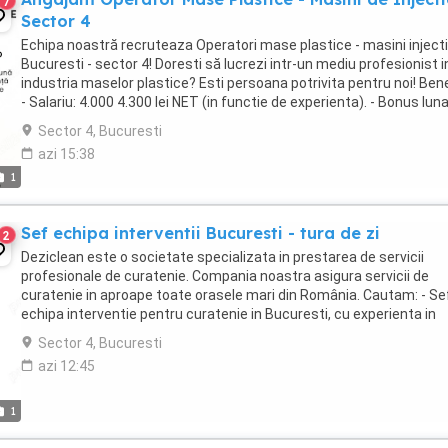
7
Sector 4
Echipa noastră recruteaza Operatori mase plastice - masini injecti
Bucuresti - sector 4! Doresti să lucrezi intr-un mediu profesionist i
industria maselor plastice? Esti persoana potrivita pentru noi! Benef
- Salariu: 4.000 4.300 lei NET (in functie de experienta). - Bonus lun
performanta: ...
Sector 4, Bucuresti
azi 15:38
1
Sef echipa interventii Bucuresti - tura de zi
2
Deziclean este o societate specializata in prestarea de servicii
profesionale de curatenie. Compania noastra asigura servicii de
curatenie in aproape toate orasele mari din România. Cautam: - Se
echipa interventie pentru curatenie in Bucuresti, cu experienta in
domeniu, pentru tura de zi ( una ...
Sector 4, Bucuresti
azi 12:45
1