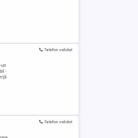
Telefon validat
r-un
il -
ență
Telefon validat
rare