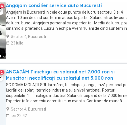
Angajam consilier service auto Bucuresti
4
Angajam in Bucuresti in cele doua puncte de lucru sectorul 3 si 4 .
Avem 10 ani de cind suntem in aceasta piata . Salariu atractiv cond
de lucru bune . Angajam personal cu experienta . Mediu de lucru pozi
dinamic si prietenos Lucru in echipa Avem 10 ani de cind suntem in
aceasta piata ...
Sector 4, Bucuresti
23 iulie
2
ANGAJĂM Tinichigii cu salariul net 7.000 ron si
1
Muncitori necalificați cu salariul net 5.000 ron
SC DOMA IZOLAȚII SRL își mărește echipa și angajează personal p
lucrări de izolații termice industriale, la nivel national. Posturi
disponibile: 1. Tinichigiu industrial Salariu începând de la 7.000 lei n
Experiența în domeniu constituie un avantaj Contract de muncă
Posibilitate de ...
Sector 4, Bucuresti
ieri 22:42