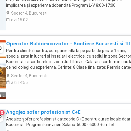
implicarea și experiența dobândită Program L-V 8:00-17:00
Sector 4, Bucuresti
azi 15:02
Operator Buldoexcavator - Santiere Bucuresti si Il
Pentru clientul nostru, companie aflata pe piata de peste 15 ani,
specializata in lucrari si instalatii electrice, cu sediul in zona Sector
Bucuresti si santierele in zona Jud. Ilfov si Calarasi suntem in caut
de noi colegi cu experienta. Cerinte: 8 Clase finalizate; Permis cate
C obligatoriu; Atestat ...
Sector 4, Bucuresti
azi 14:55
1
Angajez sofer profesionist C+E
3
Angajez șofer profesionist categoria C+E pentru curse locale doar
Bucuresti. Program luni-vineri Salariu: 5000 - 6000 Ron Tel: