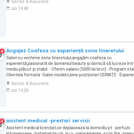
Sector 4, Bucuresti
azi 14:40
Angajez Coafeza cu experiență zona tineretului
4
Salon cu vechime zona tineretului,angajăm coafeza cu
experiență,pasionată de domeniul beauty și dornică să lucreze înt
mediu plăcut și stabil. - Oferim salariu (5000 lei brut) - Program stab
Clientela formata -Salon modern,bine poziționat CERINȚE: -Experi
în coafură (tuns,vopsit,coafat) -Seriozitate ...
Sector 4, Bucuresti
azi 14:28
asistent medical -prestari servicii
4
Asistent medical licențiat,se deplaseaza la domiciliu pt: -perfuzii
intravenoase -tratamente i.m. si i.v. -pansamente -scos fire -masu