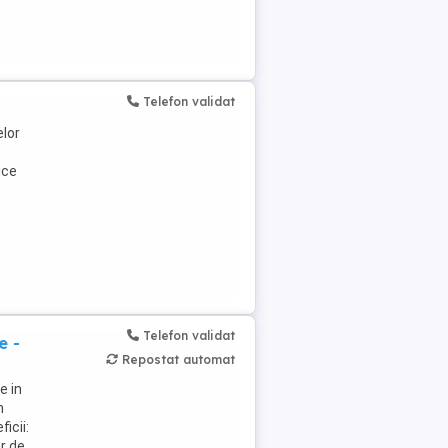
Telefon validat
elor
ice
Telefon validat
e -
Repostat automat
e in
n
icii:
ar de