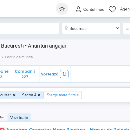
ane
Companii
Sortează
Agenț
Contul meu
227
 Bucuresti • Anunturi angajari
Locuri de munca
oane
Companii
Sortează
2
227
curesti
Sector 4
Șterge toate filtrele
e
–
Vezi toate
Angajam Operator Mase Plastice - Masini de Injecti