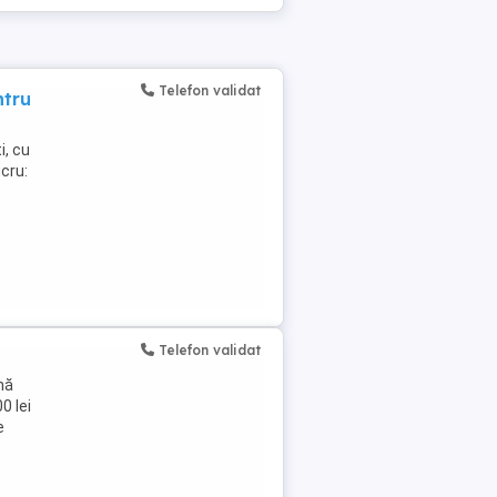
Telefon validat
ntru
i, cu
ucru:
Telefon validat
nă
0 lei
e