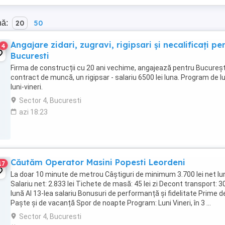
nă:
20
50
Angajare zidari, zugravi, rigipsari și necalificați pe
4
Bucuresti
Firma de construcții cu 20 ani vechime, angajează pentru Bucureșt
contract de muncă, un rigipsar - salariu 6500 lei luna. Program de l
luni-vineri.
Sector 4, Bucuresti
azi 18:23
Căutăm Operator Masini Popesti Leordeni
17
La doar 10 minute de metrou Câștiguri de minimum 3.700 lei net lu
Salariu net: 2.833 lei Tichete de masă: 45 lei zi Decont transport: 30
lună Al 13-lea salariu Bonusuri de performanță și fidelitate Prime d
Paște și de vacanță Spor de noapte Program: Luni Vineri, în 3 ...
Sector 4, Bucuresti