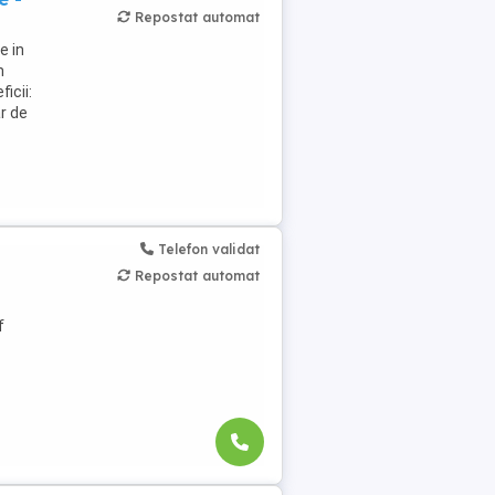
Repostat automat
e in
n
icii:
ar de
Telefon validat
Repostat automat
f