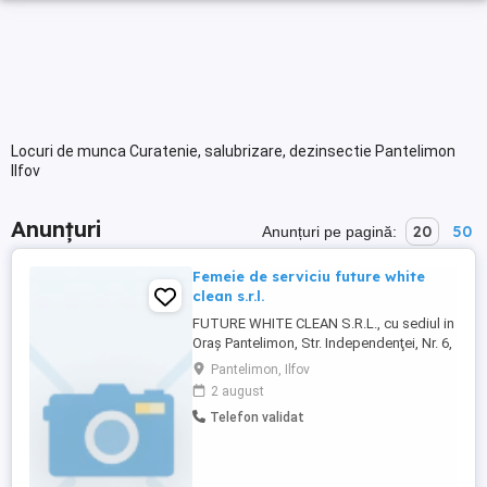
Locuri de munca Curatenie, salubrizare, dezinsectie Pantelimon
Ilfov
Anunțuri
20
50
Anunțuri pe pagină:
Femeie de serviciu future white
clean s.r.l.
FUTURE WHITE CLEAN S.R.L., cu sediul in
Oraş Pantelimon, Str. Independenţei, Nr. 6,
tarla 59, Parcela A 616 1, parter,
Pantelimon, Ilfov
Apartament 4, Județ Ilfov, angajeaza 2
2 august
persoane pe postul de Femeie de serviciu.
Telefon validat
Candidatii trebuie sa aibe cunostinte de
limba engleza si studii generale. Interviul
va avea loc in data ...