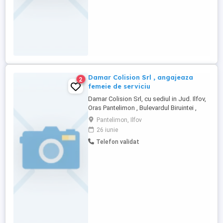
Damar Colision Srl , angajeaza
2
femeie de serviciu
Damar Colision Srl, cu sediul in Jud. Ilfov,
Oras Pantelimon , Bulevardul Biruintei ,
Nr.89, angajeaza femeie de serviciu. Toate
Pantelimon, Ilfov
detaliile le veti primi la interviu, in urma
26 iunie
selectie dvs.
Telefon validat