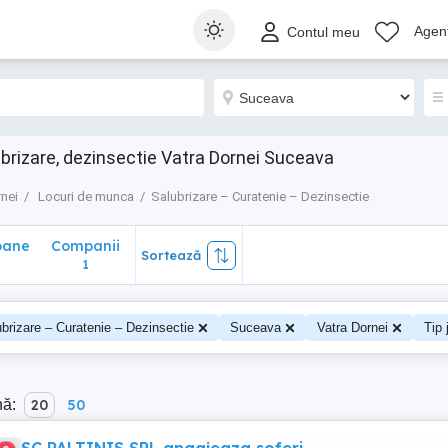
ane
Companii
Sortează
Agenț
Contul meu
1
brizare, dezinsectie Vatra Dornei Suceava
rnei
Locuri de munca
Salubrizare – Curatenie – Dezinsectie
oane
Companii
Sortează
0
1
brizare – Curatenie – Dezinsectie
Suceava
Vatra Dornei
Tip 
nă:
20
50