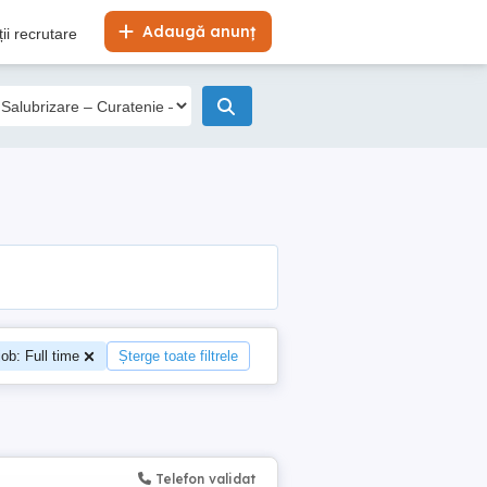
Adaugă anunț
ii recrutare
job: Full time
Șterge toate filtrele
Telefon validat