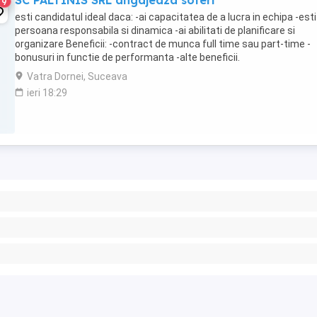
SC PALTINIS SRL angajeaza soferi
9
esti candidatul ideal daca: -ai capacitatea de a lucra in echipa -esti
persoana responsabila si dinamica -ai abilitati de planificare si
organizare Beneficii: -contract de munca full time sau part-time -
bonusuri in functie de performanta -alte beneficii.
Vatra Dornei, Suceava
ieri 18:29