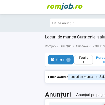
rom
job
.ro
Toate
Perso
Filtre
4
1
0
Locuri de munca Curatenie, salu
Romjob
Anunțuri
Suceava
Vatra Do
Toate
Pers
Filtre
4
1
→
Filtre active:
Locuri de munca
Salu
Anunțuri
–
Anunțuri pe pagi