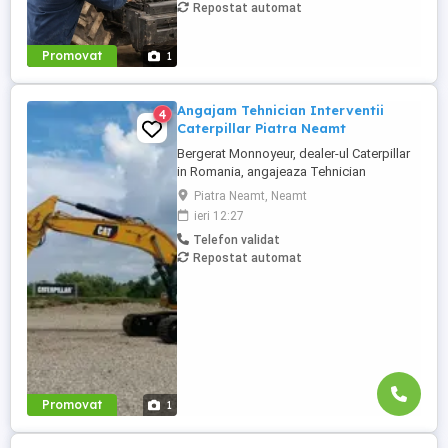
Repostat automat
pasionat de mecanică grea, care să se
alăture unei echipe internaționale de
service. Vei lucra ...
Promovat
1
Angajam Tehnician Interventii
4
Caterpillar Piatra Neamt
Bergerat Monnoyeur, dealer-ul Caterpillar
in Romania, angajeaza Tehnician
Electromecanic pentru interventii pe teren.
Piatra Neamt, Neamt
Pozitiile sunt cadrul diviziei de utilaje
ieri 12:27
Caterpillar. Zona pentru care recrutam este
Telefon validat
Piatra Neamt si zonele invecinate. Studii
Repostat automat
medii tehnice de ...
Promovat
1