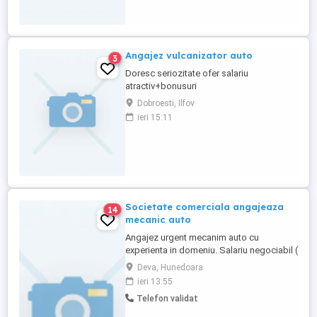
Angajez vulcanizator auto
3
Doresc seriozitate ofer salariu
atractiv+bonusuri
Dobroesti, Ilfov
ieri 15:11
Societate comerciala angajeaza
14
mecanic auto
Angajez urgent mecanim auto cu
experienta in domeniu. Salariu negociabil (
peste 3000 lei )
Deva, Hunedoara
ieri 13:55
Telefon validat