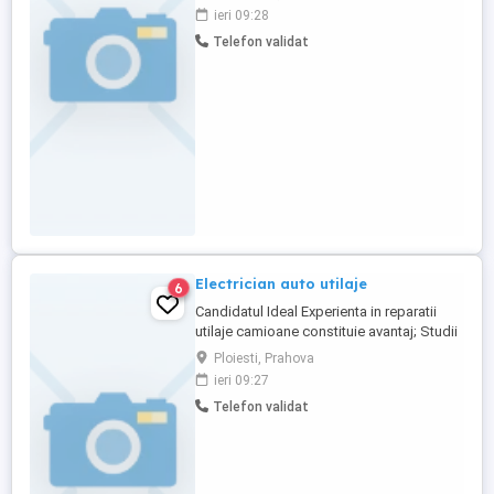
autobuzelor și microbuzelor din flota
ieri 09:28
proprie. Locul de muncă: Timișoaral
Telefon validat
Permis categoria B obligatoriu Cerințe:
experiență în mecanică auto (autoturisme,
autobuze sau microbuze); cunoștințe ...
Electrician auto utilaje
6
Candidatul Ideal Experienta in reparatii
utilaje camioane constituie avantaj; Studii
medii sau scoala profesionala, cu
Ploiesti, Prahova
calificare in domeniu; Descrierea jobului
ieri 09:27
Responsabilitati: - asigura mentenata si
Telefon validat
reparatiile in cadrul atelierului, la utilajele si
autospecialele de interventie
comercializate ...