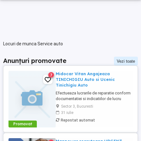
Locuri de munca Service auto
Anunțuri promovate
Vezi toate
Midocar Vitan Angajeaza
7
TINICHIGIU Auto si Ucenic
Tinichigiu Auto
Efectueaza lucrarile de reparatie conform
documentatiei si indicatiilor de lucru
primite si cu respectarea timpilor de
Sector 3, Bucuresti
executie si termenelor de finalizare;
31 iulie
Asigura si intretine curatenia in atelier,
Repostat automat
aranjarea documentatiei, a sculelor si
Promovat
utilajelor. Specializare pe produs
Calificare tinichigiu cu ...