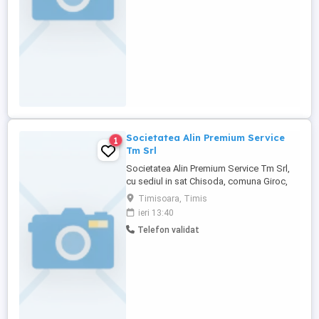
Societatea Alin Premium Service
1
Tm Srl
Societatea Alin Premium Service Tm Srl,
cu sediul in sat Chisoda, comuna Giroc,
Platforma Incontro DN59 KM8+550,
Timisoara, Timis
angajeaza 4 posturi vacante: 2 posturi
ieri 13:40
mecanici auto, 1 post sudor, 1 post sofer
Telefon validat
de autoturisme si camionete. Aplicantii
care se prezinta la angajare trebuie sa
aiba experienta ...