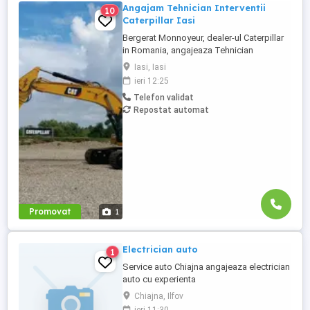
Angajam Tehnician Interventii
10
Caterpillar Iasi
Bergerat Monnoyeur, dealer-ul Caterpillar
in Romania, angajeaza Tehnician
Electromecanic pentru interventii pe teren.
Iasi, Iasi
Pozitiile sunt cadrul diviziei de utilaje
ieri 12:25
Caterpillar sau in cadrul diviziei de
Telefon validat
motoare si generatoare. Zona pentru care
Repostat automat
recrutam poate fi in orasele ...
Promovat
1
Electrician auto
1
Service auto Chiajna angajeaza electrician
auto cu experienta
Chiajna, Ilfov