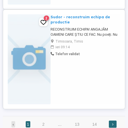
Sudor - reconstruim echipa de
2
productie
RECONSTRUIM ECHIPA! ANGAJĂM
OAMENI CARE ȘTIU CE FAC. Nu poeți. Nu
influenceri. Nu merge și-așa . Căutăm -
Timisoara, Timis
sudor; Dacă știi diferența dintre am
ieri 09:14
experiență și am ținut odată cheia în mână
Telefon validat
, deja pornim bine! Ce vrem: - să vii la
muncă, nu la plimbare; - să ai experiență
REALĂ, nu doar să crezi ...
›
‹
1
2
…
13
14