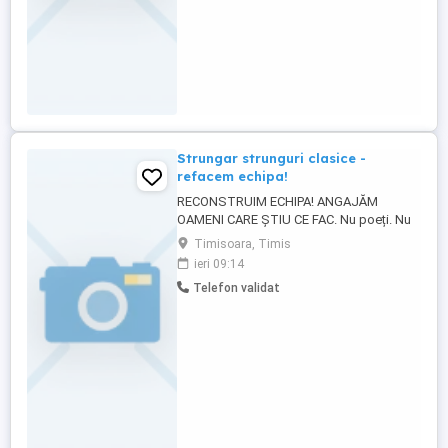
Strungar strunguri clasice -
refacem echipa!
RECONSTRUIM ECHIPA! ANGAJĂM
OAMENI CARE ȘTIU CE FAC. Nu poeți. Nu
influenceri. Nu merge și-așa . Căutăm: -
Timisoara, Timis
strungar strunguri clasice; Dacă știi
ieri 09:14
diferența dintre am experiență și am ținut
Telefon validat
odată cheia în mână , deja pornim bine! Ce
vrem: - să vii la muncă, nu la plimbare; - să
ai experiență ...