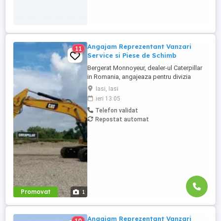
Angajam Reprezentant Vanzari
11
Service si Piese de Schimb
Bergerat Monnoyeur, dealer-ul Caterpillar
in Romania, angajeaza pentru divizia
Eneria (motoare si generatoare) -
Iasi, Iasi
Reprezentant Vanzari Service pentru zona
ieri 13:05
Moldova. Studii superioare finalizate în
Telefon validat
domeniul electro-mecanic; Experiență în
Repostat automat
vânzări tehnice de minim 3 ani, ...
Promovat
1
Angajam Reprezentant Vanzari
10