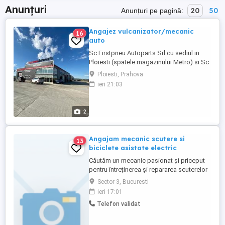
Anunțuri
20
50
Anunțuri pe pagină:
Angajez vulcanizator/mecanic
16
auto
Sc Firstpneu Autoparts Srl cu sediul in
Ploiesti (spatele magazinului Metro) si Sc
. Scapan Prod Com srl din Boldesti Scaeni
Ploiesti, Prahova
caută vulcanizator/ mecanic auto turisme
ieri 21:03
cu experienta. Experienta: reprezinta
avantaj experienta in domeniu; Beneficii
(se discuta in cadrul interviului): Pachet
2
salarial foarte ...
Angajam mecanic scutere si
13
biciclete asistate electric
Căutăm un mecanic pasionat și priceput
pentru întreținerea și repararea scuterelor
și bicicletelor asistate electric. Cerințe:
Sector 3, Bucuresti
Experiență în domeniu (avantaj, dar nu
ieri 17:01
obligatoriu dacă există dorință de
Telefon validat
învățare) Cunoștințe de bază mecanică și
sau electrică Seriozitate, responsabilitate
și atenție ...