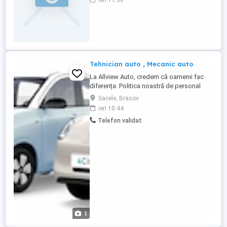
ieri 11:30
Tehnician auto , Mecanic auto
La Allview Auto, credem că oamenii fac
diferența. Politica noastră de personal
este construită pe relații autentice,
Sacele, Brasov
stabilitate și încredere reciprocă. Oferim
ieri 10:44
un mediu de lucru prietenos, colegial și
Telefon validat
lipsit de stresul inutil din service-urile
tradiționale, unde contribuția ta este cu
adevărat valorificată. Ce ...
1