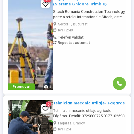
(Sisteme Ghidare Trimble)
Sitech Romania Construction Technology,
parte a retelei internationale Sitech, este
unicul dealer Trimble pentru sisteme de
Sector 1, Bucuresti
ghidare automata a utilajelor de
ieri 12:49
constructii si topografie de santier, pe
Telefon validat
teritoriul Romaniei si al Republicii
Repostat automat
Moldova. Suntem in cautarea unui ...
Promovat
1
Tehnician mecanic utilaje- Fagaras
3
Tehnician mecanic utilaje agricole
Făgăraș- Detalii: 0729800725 0377102598
Locație: Făgăraș, județul Brașov Program:
Fagaras, Brasov
Luni Vineri, 08:00 17:00 Despre rol Căutăm
ieri 12:41
un tehnician pentru utilaje agricole,