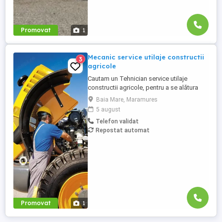
Promovat
1
Mecanic service utilaje constructii
3
agricole
Cautam un Tehnician service utilaje
constructii agricole, pentru a se alătura
unei companii din sectorul utilajelor de
Baia Mare, Maramures
constructii, într-un proiect interesant și cu
5 august
potențial mare de dezvoltare
Telefon validat
profesională. Responsabilități:
Repostat automat
Diagnosticarea și efectuarea lucrărilor de
reparație și întreținere pentru ...
Promovat
1