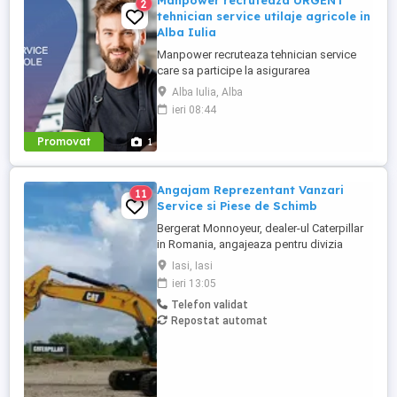
Manpower recruteaza URGENT
2
tehnician service utilaje agricole in
Alba Iulia
Manpower recruteaza tehnician service
care sa participe la asigurarea
mentenantei, diagnosticarii si repararii
Alba Iulia, Alba
utilajelor agricole (ex: tractoare, combine),
ieri 08:44
astfel incat acestea sa functioneze la
parametri optimi in teren. Responsabilitati
Promovat
1
principale: - Efectueaza diagnoza tehnica
(mecanica, electrica, ...
Angajam Reprezentant Vanzari
11
Service si Piese de Schimb
Bergerat Monnoyeur, dealer-ul Caterpillar
in Romania, angajeaza pentru divizia
Eneria (motoare si generatoare) -
Iasi, Iasi
Reprezentant Vanzari Service pentru zona
ieri 13:05
Moldova. Studii superioare finalizate în
Telefon validat
domeniul electro-mecanic; Experiență în
Repostat automat
vânzări tehnice de minim 3 ani, ...