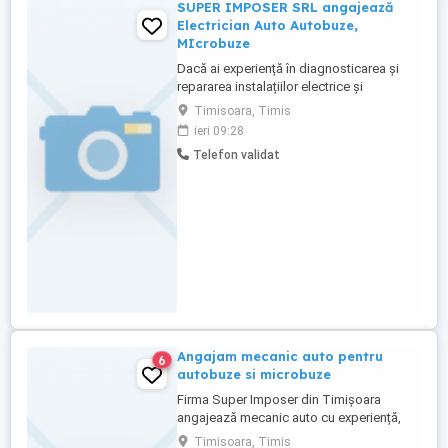
SUPER IMPOSER SRL angajează
Electrician Auto Autobuze,
MIcrobuze
Dacă ai experiență în diagnosticarea și
repararea instalațiilor electrice și
electronice ale autobuzelor și îți dorești un
Timisoara, Timis
loc de muncă stabil, te așteptăm în echipa
ieri 09:28
noastră! Ce vei face: Diagnostichezi și
Telefon validat
remediezi defecțiunile electrice și
electronice ale autobuzelor și autocarelor
din flota companiei; ...
Angajam mecanic auto pentru
6
autobuze si microbuze
Firma Super Imposer din Timișoara
angajează mecanic auto cu experiență,
pentru întreținerea și repararea
Timisoara, Timis