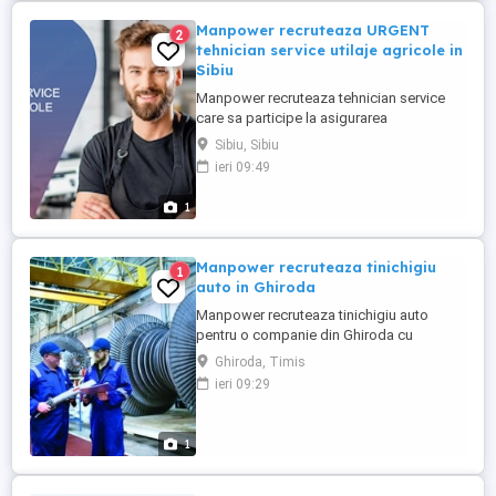
Manpower recruteaza URGENT
2
tehnician service utilaje agricole in
Sibiu
Manpower recruteaza tehnician service
care sa participe la asigurarea
mentenantei, diagnosticarii si repararii
Sibiu, Sibiu
utilajelor agricole (ex: tractoare, combine),
ieri 09:49
astfel incat acestea sa functioneze la
parametri optimi in teren. Responsabilitati
1
principale: - Efectueaza diagnoza tehnica
(mecanica, electrica, ...
Manpower recruteaza tinichigiu
1
auto in Ghiroda
Manpower recruteaza tinichigiu auto
pentru o companie din Ghiroda cu
urmatoarele responsabilitati: - Repararea
Ghiroda, Timis
elementelor de caroserie (aripi, usi,
ieri 09:29
capote etc.); - Indreptarea deformarilor
rezultate din accidente; - Inlocuirea
pieselor deteriorate; - Pregatirea
1
suprafetelor pentru vopsire; - Utilizarea ...