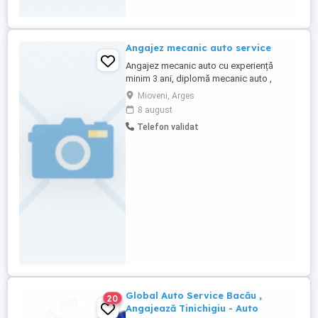
Angajez mecanic auto service
Angajez mecanic auto cu experiență
minim 3 ani, diplomă mecanic auto ,
posesor permis conducere categoria B,
Mioveni, Arges
program normal luni-vineri 09:00-17:00,
8 august
contract pe perioadă nedeterminată,
Telefon validat
salariu negociabil în funcție de experiență
și competențe ! Service ul este situat în
oraș Mioveni ! Informații Whatsapp ...
Global Auto Service Bacău ,
20
Angajează Tinichigiu - Auto