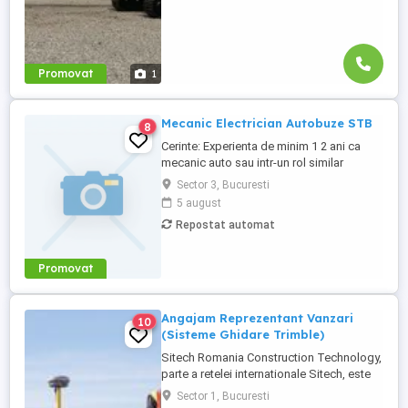
Promovat
1
Mecanic Electrician Autobuze STB
8
Cerinte: Experienta de minim 1 2 ani ca
mecanic auto sau intr-un rol similar
Calificare de mecanic auto(avantaj)
Sector 3, Bucuresti
Cunostinte solide despre sistemele
5 august
mecanice ale autovehiculelor (motoare,
Repostat automat
transmisii, sisteme de franare etc.)
Capacitatea de a identifica si remedia
defectiunile mecanice Responsabilitati:
Promovat
Identificarea ...
Angajam Reprezentant Vanzari
10
(Sisteme Ghidare Trimble)
Sitech Romania Construction Technology,
parte a retelei internationale Sitech, este
unicul dealer Trimble pentru sisteme de
Sector 1, Bucuresti
ghidare automata a utilajelor de