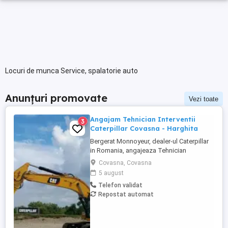
Locuri de munca Service, spalatorie auto
Anunțuri promovate
Vezi toate
Angajam Tehnician Interventii
3
Caterpillar Covasna - Harghita
Bergerat Monnoyeur, dealer-ul Caterpillar
in Romania, angajeaza Tehnician
Electromecanic pentru interventii pe teren.
Covasna, Covasna
Pozitiile sunt cadrul diviziei de utilaje
5 august
Caterpillar. Zona pentru care recrutam este
Telefon validat
Covasna-Harghita si zonele invecinate.
Repostat automat
Candidatul poate sa aiba domiciliul in
orasele Miercurea ...