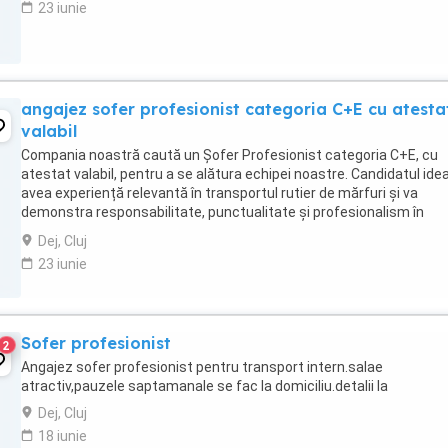
23 iunie
angajez sofer profesionist categoria C+E cu atesta
valabil
Compania noastră caută un Șofer Profesionist categoria C+E, cu
atestat valabil, pentru a se alătura echipei noastre. Candidatul idea
avea experiență relevantă în transportul rutier de mărfuri și va
demonstra responsabilitate, punctualitate și profesionalism în
activitatea sa. **Responsabilități ...
Dej, Cluj
23 iunie
Sofer profesionist
2
Angajez sofer profesionist pentru transport intern.salae
atractiv,pauzele saptamanale se fac la domiciliu.detalii la
Dej, Cluj
18 iunie