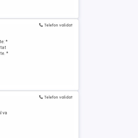
Telefon validat
e: *
stat
te. *
Telefon validat
l va