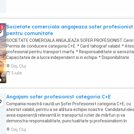
Societate comerciala angajeaza sofer profesionist
3
pentru comunitate
SOCIETATE COMERCIALA ANGAJEAZA SOFER PROFESIONIST Cerint
Permis de conducere categoria C+E. * Card tahograf valabil. * Ate
profesional pentru transport marfa. * Responsabilitate si seriozita
Capacitatea de a lucra independent si in echipa. * Disponibilitate
pentru deplasari. Responsabilitati: * ...
Dej, Cluj
5 iulie
1
Angajam sofer profesionist categoria C+E
Compania noastră caută un Șofer Profesionist categoria C+E, cu
atestat valabil, pentru a se alătura echipei noastre. Candidatul idea
avea experiență relevantă în transportul rutier de mărfuri și va
demonstra responsabilitate, punctualitate și profesionalism în
activitatea sa. **Responsabilități ...
Dej, Cluj