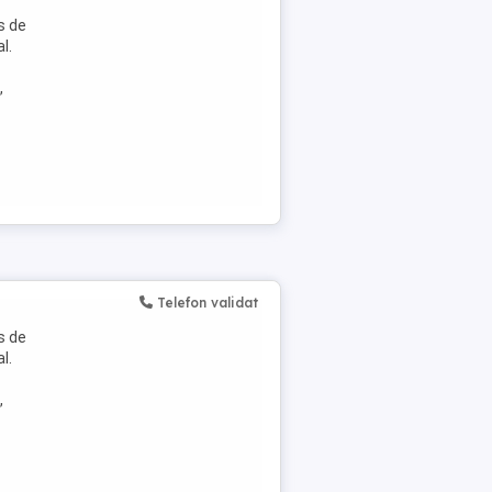
s de
l.
,
Telefon validat
s de
l.
,