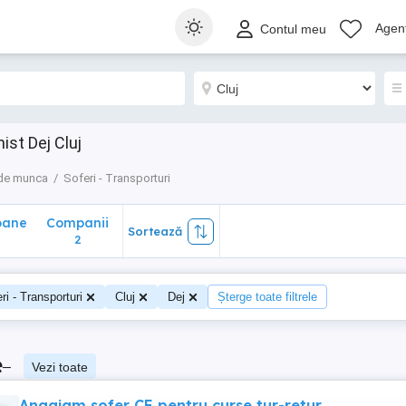
ane
Companii
Sortează
Agenț
Contul meu
2
ist Dej Cluj
 de munca
Soferi - Transporturi
oane
Companii
Sortează
2
ri - Transporturi
Cluj
Dej
Șterge toate filtrele
e
–
Vezi toate
Angajam sofer CE pentru curse tur-retur