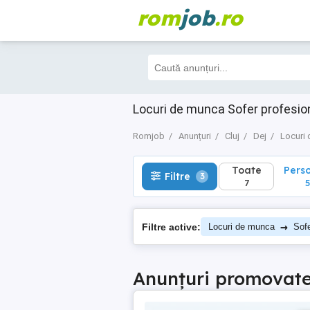
rom
job
.ro
Toate
Perso
Filtre
3
7
5
Locuri de munca Sofer profesion
Romjob
Anunțuri
Cluj
Dej
Locuri
Toate
Pers
Filtre
3
7
5
→
Filtre active:
Locuri de munca
Sofe
Anunțuri promovat