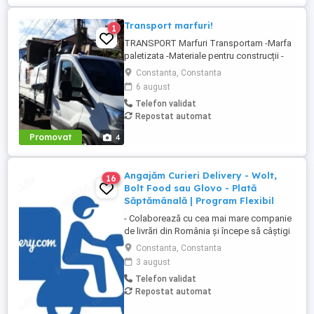
Transport marfuri!
1
TRANSPORT Marfuri Transportam -Marfa
paletizata -Materiale pentru construcții -
Mobila ALTELE Va stam la dispoziție
Constanta, Constanta
pentru ori ce fel de intrebari privind
6 august
costurile transportului și mainpularea
Telefon validat
marfurilor
Repostat automat
Promovat
4
Angajăm Curieri Delivery - Wolt,
16
Bolt Food sau Glovo - Plată
Săptămânală | Program Flexibil
- Colaborează cu cea mai mare companie
de livrări din România și începe să câștigi
rapid! - Cerințe: Minim 18 ani Mijloc de
Constanta, Constanta
transport propriu (mașină, scuter,
3 august
motocicletă sau bicicletă) Telefon mobil
Telefon validat
cu acces la internet - Ce oferim: Plată
Repostat automat
săptămânală, fără întârzieri Bonusuri
atractive ...