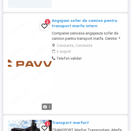
Angajam sofer de camion pentru
2
transport marfa intern
Companie serioasa angajeaza sofer de
camion pentru transport marfa. Cerinte: *
Permis categoria C + E * Atestat
Constanta, Constanta
profesional marfa * Card tahograf *
6 august
Experienta constituie avantaj * Seriozitate
Telefon validat
si responsabilitate Oferim: * Salariu 5.500
Ron net * Contract de munca pe perioada
nedeterminata * Camioane ...
1
Transport marfuri!
1
TRANSPORT Marfuri Transportam -Marfa