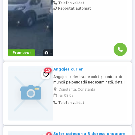
Telefon validat
transport internațional de marfă. Oferim:
Repostat automat
Salariu între 1.800 și 2.200 Program: 2 luni
plecați 2 săptămâni ...
Promovat
1
Angajez curier
15
Angajez curier, livrare colete, contract de
muncă pe perioadă nedeterminată. detalii
nr de telefon
Constanta, Constanta
ieri 08:09
Telefon validat
Șofer categoria B doresc angajare!
5