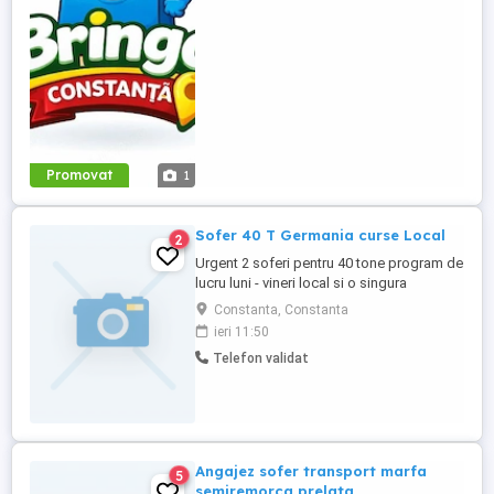
crească alături de noi. La noi, veniturile
cresc odată cu ...
Promovat
1
Sofer 40 T Germania curse Local
2
Urgent 2 soferi pentru 40 tone program de
lucru luni - vineri local si o singura
descarcare care o efectueaza firma
Constanta, Constanta
Salariu 2800 la inceput Se poate dormi si
ieri 11:50
la cabina sau apartament contra cost
Telefon validat
Angajez sofer transport marfa
5
semiremorca prelata