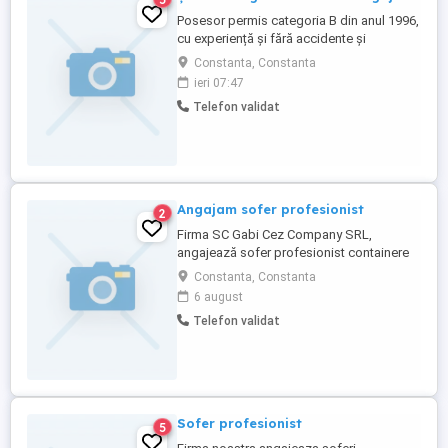
Posesor permis categoria B din anul 1996,
cu experiență și fără accidente și
evenimente sunt disponibil zilnic
Constanta, Constanta
Constanța, București și alte orașe,
ieri 07:47
împrejurimi, județ, etc...Data nașterii 1
Telefon validat
Martie 1977. Căsătorit, 1 copil.Stagiul
militar satisfăcut Jandarmerie Brăila, grad
Sergent.Șofer particular..treburi ...
Angajam sofer profesionist
2
Firma SC Gabi Cez Company SRL,
angajează sofer profesionist containere
Rog seriozitate Alina
Constanta, Constanta
6 august
Telefon validat
Sofer profesionist
5