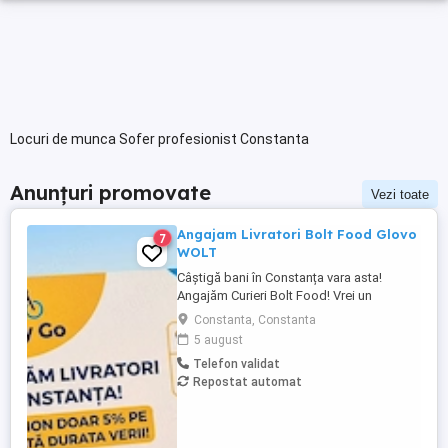
Locuri de munca Sofer profesionist Constanta
Anunțuri promovate
Vezi toate
Angajam Livratori Bolt Food Glovo
7
WOLT
Câștigă bani în Constanța vara asta!
Angajăm Curieri Bolt Food! Vrei un
program flexibil, venituri rapide și
Constanta, Constanta
bonusuri atractive? Alătură-te echipei
5 august
noastre de curieri din Constanța și profită
Telefon validat
de ofertele speciale ale sezonului estival!
Repostat automat
Ce Îți Oferim?Comision minim: Doar 5% pe
toată perioada verii.Chirie ...