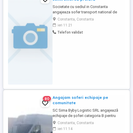
Societate cu sediul in Constanta
angajeaza sofer transport national de
marfa . PENSIONARII SUNT ACCEPTATI.
Constanta, Constanta
Se lucreaza in program , fara supratonaj.
ieri 11:21
Necesar experienta, permis de conducere
Telefon validat
categoria C +E, card tahograf valabil
,atestat profesional pentru transport
marfă si controlul medical si pshihologic
...
Angajam soferi echipaje pe
80
comunitate
SC Sima Byby Logistic SRL angajează
echipaje de șoferi categoria B pentru
transport internațional (comunitate)!
Constanta, Constanta
Căutăm echipaje formate din 2 șoferi,
ieri 11:14
posesori ai permisului categoria B, pentru