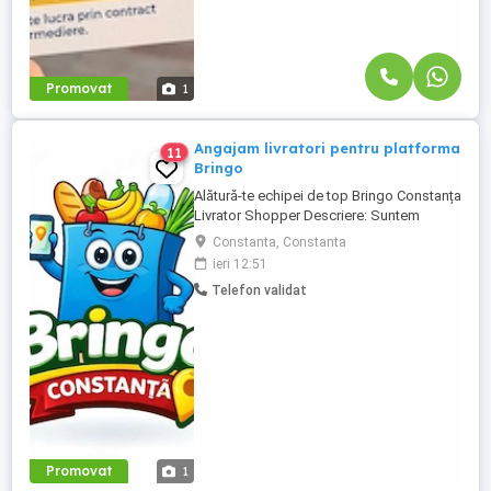
Promovat
1
Angajam livratori pentru platforma
11
Bringo
Alătură-te echipei de top Bringo Constanța
Livrator Shopper Descriere: Suntem
echipa de top Bringo din Constanța,
Constanta, Constanta
fruntași la număr de comenzi, target-uri
ieri 12:51
atinse și tips-uri primite de la clienți. Acum
Telefon validat
căutăm livratori shopperi care vor să
crească alături de noi. La noi, veniturile
cresc odată cu ...
Promovat
1