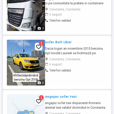
si pe comunitate la prelata si containere
salariu si detalii la tel
Constanta, Constanta
6 august
Telefon validat
1
sofer Bolt Uber
1
Dacia logan an noiembrie 2015 benzina
Gpl model Laureat se închiriază pe
saptamana 450 lei si 450 lei garanție.
Constanta, Constanta
Comisionul este 8% din brut Flotă
6 august
autorizata toate documentele necesare
Telefon validat
desfășurării activității de Bolt Uber Tel
2
angajez sofer taxi
1
angajez sofer taxi dispecerat Romaris
atestat taxi valabil domiciliul in Constanta
Dacia logan benzina- gpl. detalii la telefon
Constanta, Constanta