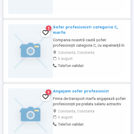
Sofer profesionisti categoria C,
3
marfa
Compania noastră caută șoferi
profesioniști categoria C, cu experiență în
transportul de marfă, pe perioada
Constanta, Constanta
determinata. **Responsabilități
6 august
principale:** * Asigurarea încărcării și
Telefon validat
descărcării mărfurilor în mod
corespunzător și sigur. * Verificarea stării
tehnice a vehiculului înainte de fiecare ...
Angajam sofer profesionist
9
Firma de transport marfa angajează șoferi
profesioniști pe prelata salariu actractiv
începând de la 7000
Constanta, Constanta
6 august
Telefon validat