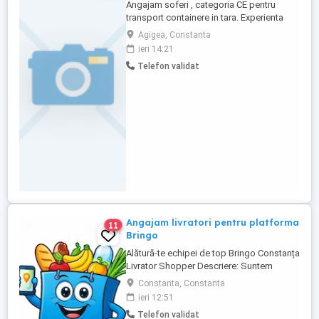
Angajam soferi , categoria CE pentru
transport containere in tara. Experienta
minim 2 ani transport containere în
Agigea, Constanta
România. Salariu 5000 lei + alte bonusuri.
ieri 14:21
Detalii la numarul de telefon.
Telefon validat
Angajam livratori pentru platforma
11
Bringo
Alătură-te echipei de top Bringo Constanța
Livrator Shopper Descriere: Suntem
echipa de top Bringo din Constanța,
Constanta, Constanta
fruntași la număr de comenzi, target-uri
ieri 12:51
atinse și tips-uri primite de la clienți. Acum
Telefon validat
căutăm livratori shopperi care vor să