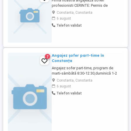
Firma noastra angajeaza soferi
profesionisti CERINTE: Permis de
conducere categoria B, C, E Atestat de
Constanta, Constanta
marfa Card Tahograf Seriozitate,
6 august
Punctualitate, Disponibilitate Conditii: Loc
Telefon validat
de munca excelent, mediu de lucru linistit,
personal tanar. Pentru mai multe detalii
sunati la nr. tel.
Angajez şofer part-time în
7
Constanța
Angajez sofer part-time, program de
marti-sâmbătă 8:30-12:30,duminică 1-2
drumuri dimineața, postul presupune
Constanta, Constanta
transportul produselor de la laborator la
6 august
punctul de vânzare, aprovizionare Metro si
Telefon validat
diverse cumparaturi necesare actuvitații
noastre. Salariul 2000 lei.