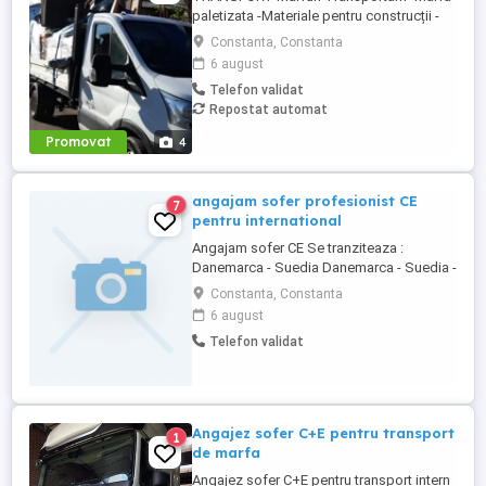
paletizata -Materiale pentru construcții -
Mobila ALTELE Va stam la dispoziție
Constanta, Constanta
pentru ori ce fel de intrebari privind
6 august
costurile transportului și mainpularea
Telefon validat
marfurilor
Repostat automat
Promovat
4
angajam sofer profesionist CE
7
pentru international
Angajam sofer CE Se tranziteaza :
Danemarca - Suedia Danemarca - Suedia -
Norvegia ( zona Oslo) Transport platit de
Constanta, Constanta
catre companie de acasa pana la camion.
6 august
Pauzele de 45 se fac la cazare cu toate
Telefon validat
conditiile. Perioada de munca de comun
acord.. Se oferă 3000 euro pt Dk Se si
3200 pentru DK SE NO Tel ...
Angajez sofer C+E pentru transport
1
de marfa
Angajez sofer C+E pentru transport intern