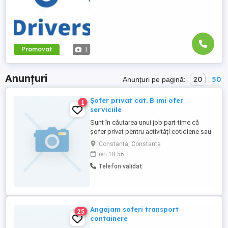
Promovat
1
Anunțuri
20
50
Anunțuri pe pagină:
Șofer privat cat. B imi ofer
1
serviciile
Sunt în căutarea unui job part-time că
șofer privat pentru activități cotidiene sau
evenimente speciale. Serios, curat,
Constanta, Constanta
neconsumator de băuturi alcoolice, cu
ieri 18:56
studii postliceale vorbitor de engleză și
Telefon validat
germană.
Angajam soferi transport
25
containere