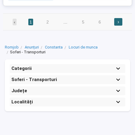
›
‹
1
2
…
5
6
Romjob
Anunțuri
Constanta
Locuri de munca
Soferi - Transporturi
Categorii
Soferi - Transporturi
Județe
Localități