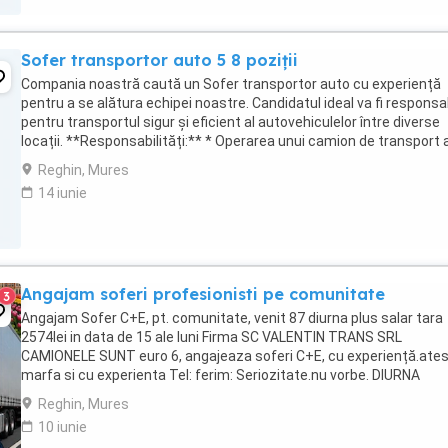
Sofer transportor auto 5 8 poziții
Compania noastră caută un Sofer transportor auto cu experiență
pentru a se alătura echipei noastre. Candidatul ideal va fi responsa
pentru transportul sigur și eficient al autovehiculelor între diverse
locații. **Responsabilități:** * Operarea unui camion de transport 
(5 8 poziții) în conformitate ...
Reghin, Mures
14 iunie
Angajam soferi profesionisti pe comunitate
3
Angajam Sofer C+E, pt. comunitate, venit 87 diurna plus salar tara
2574lei in data de 15 ale luni Firma SC VALENTIN TRANS SRL
CAMIONELE SUNT euro 6, angajeaza soferi C+E, cu experiență.ate
marfa si cu experienta Tel: ferim: Seriozitate.nu vorbe. DIURNA
PLATITA la sfârșitul lunii 87euro pe zi ...
Reghin, Mures
10 iunie