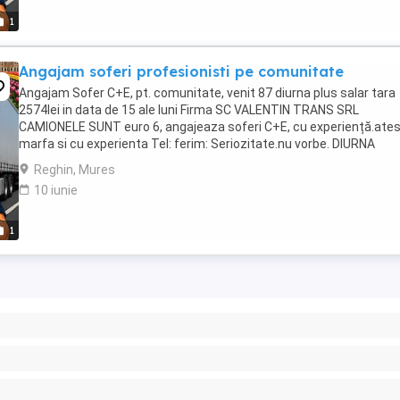
1
Angajam soferi profesionisti pe comunitate
Angajam Sofer C+E, pt. comunitate, venit 87 diurna plus salar tara
2574lei in data de 15 ale luni Firma SC VALENTIN TRANS SRL
CAMIONELE SUNT euro 6, angajeaza soferi C+E, cu experiență.ate
marfa si cu experienta Tel: ferim: Seriozitate.nu vorbe. DIURNA
PLATITA la sfârșitul lunii 87euro pe zi ...
Reghin, Mures
10 iunie
1