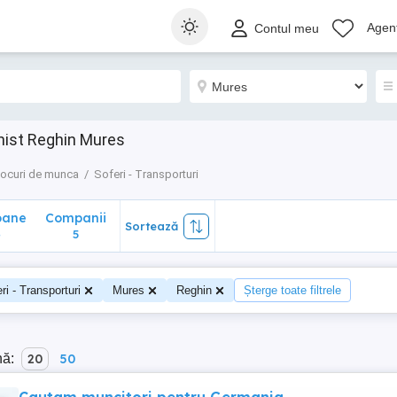
ane
Companii
Sortează
Agenț
Contul meu
5
nist Reghin Mures
ocuri de munca
Soferi - Transporturi
oane
Companii
Sortează
4
5
ri - Transporturi
Mures
Reghin
Șterge toate filtrele
nă:
20
50