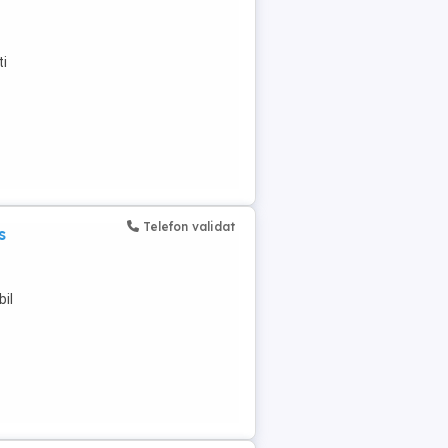
ti
Telefon validat
s
bil