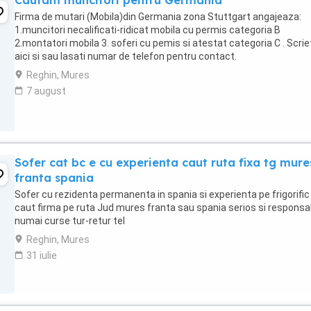
Cautam muncitori pentru Germania
Firma de mutari (Mobila)din Germania zona Stuttgart angajeaza:
1.muncitori necalificati-ridicat mobila cu permis categoria B
2.montatori mobila 3. soferi cu pemis si atestat categoria C . Scrie
aici si sau lasati numar de telefon pentru contact.
Reghin, Mures
7 august
Sofer cat bc e cu experienta caut ruta fixa tg mure
franta spania
Sofer cu rezidenta permanenta in spania si experienta pe frigorific
caut firma pe ruta Jud mures franta sau spania serios si responsa
numai curse tur-retur tel
Reghin, Mures
31 iulie