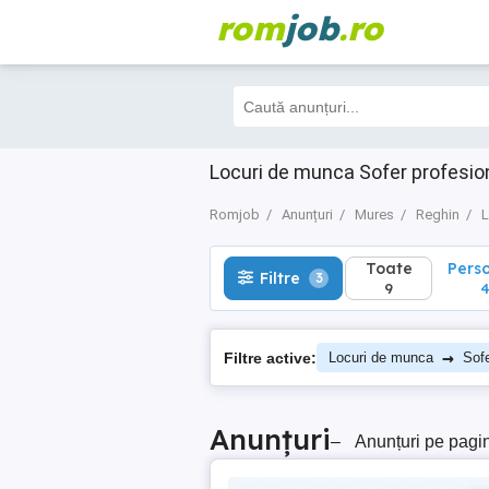
rom
job
.ro
Toate
Perso
Filtre
3
9
4
Locuri de munca Sofer profesio
Romjob
Anunțuri
Mures
Reghin
L
Toate
Pers
Filtre
3
9
→
Filtre active:
Locuri de munca
Sofe
Anunțuri
–
Anunțuri pe pagi