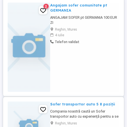
Angajam sofer comunitate pt
2
GERMANIA
ANGAJAM SOFER pt GERMANIA 100 EUR
ZI
Reghin, Mures
4 iulie
Telefon validat
Sofer transportor auto 5 8 poziții
Compania noastră caută un Sofer
transportor auto cu experiență pentru a se
alătura echipei noastre. Candidatul ideal
Reghin, Mures
va fi responsabil pentru transportul sigur