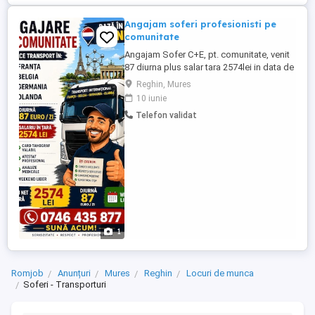
Angajam soferi profesionisti pe
comunitate
Angajam Sofer C+E, pt. comunitate, venit
87 diurna plus salar tara 2574lei in data de
15 ale luni Firma SC VALENTIN TRANS
Reghin, Mures
SRL CAMIONELE SUNT euro 6, angajeaza
10 iunie
soferi C+E, cu experiență.atestat marfa si
Telefon validat
cu experienta Tel: ferim: Seriozitate.nu
vorbe. DIURNA PLATITA la sfârșitul lunii
87euro pe zi ...
1
Romjob
Anunțuri
Mures
Reghin
Locuri de munca
Soferi - Transporturi