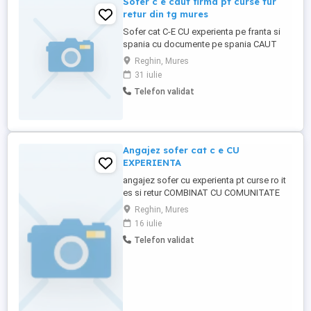
Sofer c e caut firma pt curse tur
retur din tg mures
Sofer cat C-E CU experienta pe franta si
spania cu documente pe spania CAUT
FIRMA DIN TG MURES PT CURSE TUR-
Reghin, Mures
RETUR TEL
31 iulie
Telefon validat
Angajez sofer cat c e CU
EXPERIENTA
angajez sofer cu experienta pt curse ro it
es si retur COMBINAT CU COMUNITATE
CINE DORESTE
Reghin, Mures
16 iulie
Telefon validat