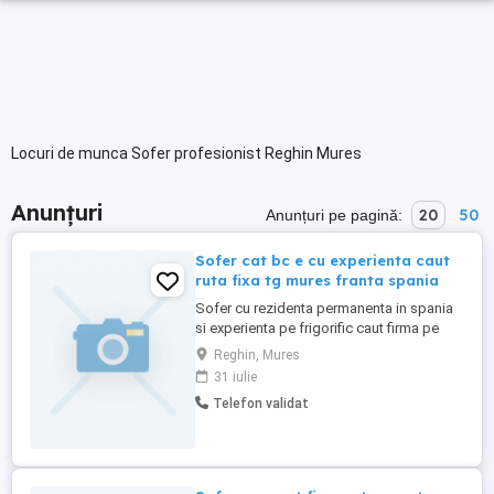
Locuri de munca Sofer profesionist Reghin Mures
Anunțuri
20
50
Anunțuri pe pagină:
Sofer cat bc e cu experienta caut
ruta fixa tg mures franta spania
Sofer cu rezidenta permanenta in spania
si experienta pe frigorific caut firma pe
ruta Jud mures franta sau spania serios si
Reghin, Mures
responsabil numai curse tur-retur tel
31 iulie
Telefon validat