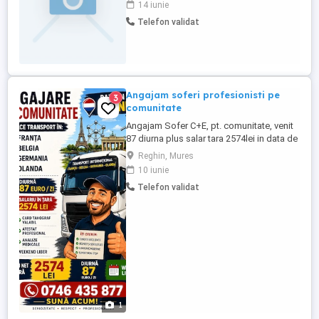
14 iunie
și eficient al autovehiculelor între diverse
Telefon validat
locații. **Responsabilități:** * Operarea
unui camion de transport auto (5 8 poziții)
în conformitate ...
Angajam soferi profesionisti pe
3
comunitate
Angajam Sofer C+E, pt. comunitate, venit
87 diurna plus salar tara 2574lei in data de
15 ale luni Firma SC VALENTIN TRANS
Reghin, Mures
SRL CAMIONELE SUNT euro 6, angajeaza
10 iunie
soferi C+E, cu experiență.atestat marfa si
Telefon validat
cu experienta Tel: ferim: Seriozitate.nu
vorbe. DIURNA PLATITA la sfârșitul lunii
87euro pe zi ...
1