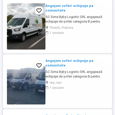
Angajam soferi echipaje pe
comunitate
SC Sima Byby Logistic SRL angajează
echipaje de șoferi categoria B pentru
transport internațional (comunitate)!
Ploiesti, Prahova
Căutăm echipaje formate din 2 șoferi,
1 ianuarie
posesori ai permisului categoria B, pentru
transport internațional de marfă. Oferim:
Salariu între 1.800 și 2.200 Program: 2 luni
plecați 2 săptămâni ...
Angajam soferi echipaje pe
comunitate
SC Sima Byby Logistic SRL angajează
echipaje de șoferi categoria B pentru
transport internațional (comunitate)!
Iasi, Iasi
Căutăm echipaje formate din 2 șoferi,
1 ianuarie
posesori ai permisului categoria B, pentru
transport internațional de marfă. Oferim:
Salariu între 1.800 și 2.200 Program: 2 luni
plecați 2 săptămâni ...