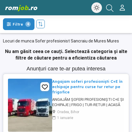
rom
job
.ro
Filtre
4
Locuri de munca Sofer profesionist Sancraiu de Mures Mures
Nu am găsit ceea ce cauți.
Selectează categoria și alte
filtre de căutare pentru a eficientiza căutarea
Anunțuri care te-ar putea interesa
Angajam soferi profesioniști C+E în
echipaje pentru curse tur retur pe
frigofice
ANGAJĂM ȘOFERI PROFESIONIȘTI C+E ȘI
ECHIPAJE | FRIGO | TUR-RETUR | ACASĂ
SĂPTĂMÂNAL | ORADEA Companie de
Oradea, Bihor
transport din Oradea angajează șoferi
1 ianuarie
profesioniști categoria C+E și echipaje
pentru transport internațional pe
camioane Euro 6 cu semiremorci