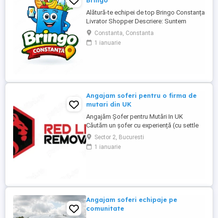
Bringo
Alătură-te echipei de top Bringo Constanța
Livrator Shopper Descriere: Suntem
echipa de top Bringo din Constanța,
Constanta, Constanta
fruntași la număr de comenzi, target-uri
1 ianuarie
atinse și tips-uri primite de la clienți. Acum
căutăm livratori shopperi care vor să
crească alături de noi. La noi, veniturile
cresc odată cu ...
Angajam soferi pentru o firma de
mutari din UK
Angajăm Șofer pentru Mutări In UK
Căutăm un șofer cu experiență (cu settle
sau pre-settle status în UK), serios,
Sector 2, Bucuresti
punctual și cu responsabilitate. Dacă știi
1 ianuarie
să conduci bine, să ai grijă de marfa
clientului și nu te sperie munca fizică, ești
omul nostru. Dacă ai : Permis categoria B
(C e bonus) Experiență ...
Angajam soferi echipaje pe
comunitate