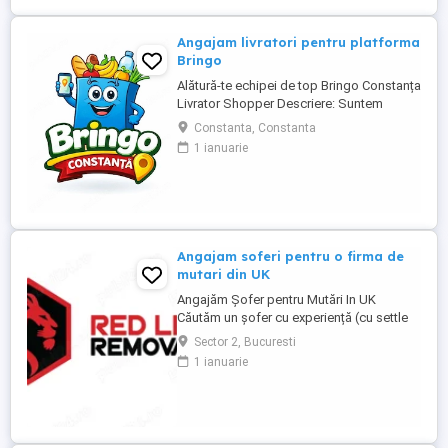
frigorifice. Căutăm persoane serioase,
responsabile ...
Angajam livratori pentru platforma
Bringo
Alătură-te echipei de top Bringo Constanța
Livrator Shopper Descriere: Suntem
echipa de top Bringo din Constanța,
Constanta, Constanta
fruntași la număr de comenzi, target-uri
1 ianuarie
atinse și tips-uri primite de la clienți. Acum
căutăm livratori shopperi care vor să
crească alături de noi. La noi, veniturile
cresc odată cu ...
Angajam soferi pentru o firma de
mutari din UK
Angajăm Șofer pentru Mutări In UK
Căutăm un șofer cu experiență (cu settle
sau pre-settle status în UK), serios,
Sector 2, Bucuresti
punctual și cu responsabilitate. Dacă știi
1 ianuarie
să conduci bine, să ai grijă de marfa
clientului și nu te sperie munca fizică, ești
omul nostru. Dacă ai : Permis categoria B
(C e bonus) Experiență ...