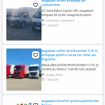
Angajam soferi echipaje pe
comunitate
SC Sima Byby Logistic SRL angajează
echipaje de șoferi categoria B pentru
transport internațional (comunitate)!
Constanta, Constanta
Căutăm echipaje formate din 2 șoferi,
1 ianuarie
posesori ai permisului categoria B, pentru
transport internațional de marfă. Oferim:
Salariu între 1.800 și 2.200 Program: 2 luni
plecați 2 săptămâni ...
Angajam soferi profesioniști C+E în
echipaje pentru curse tur retur pe
frigofice
ANGAJĂM ȘOFERI PROFESIONIȘTI C+E ȘI
ECHIPAJE | FRIGO | TUR-RETUR | ACASĂ
SĂPTĂMÂNAL | ORADEA Companie de
Oradea, Bihor
transport din Oradea angajează șoferi
1 ianuarie
profesioniști categoria C+E și echipaje
pentru transport internațional pe
camioane Euro 6 cu semiremorci
frigorifice. Căutăm persoane serioase,
responsabile ...
Angajam livratori pentru platforma