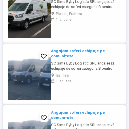
SC Sima Byby Logistic SRL angajează
echipaje de șoferi categoria B pentru
transport internațional (comunitate)!
Ploiesti, Prahova
Căutăm echipaje formate din 2 șoferi,
1 ianuarie
posesori ai permisului categoria B, pentru
transport internațional de marfă. Oferim:
Salariu între 1.800 și 2.200 Program: 2 luni
plecați 2 săptămâni ...
Angajam soferi echipaje pe
comunitate
SC Sima Byby Logistic SRL angajează
echipaje de șoferi categoria B pentru
transport internațional (comunitate)!
Iasi, Iasi
Căutăm echipaje formate din 2 șoferi,
1 ianuarie
posesori ai permisului categoria B, pentru
transport internațional de marfă. Oferim:
Salariu între 1.800 și 2.200 Program: 2 luni
plecați 2 săptămâni ...
Angajam soferi echipaje pe
comunitate
SC Sima Byby Logistic SRL angajează