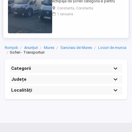
echipaje de șoferi categoria B pentru
transport internațional (comunitate)!
Constanta, Constanta
Căutăm echipaje formate din 2 șoferi,
1 ianuarie
posesori ai permisului categoria B, pentru
transport internațional de marfă. Oferim:
Salariu între 1.800 și 2.200 Program: 2 luni
plecați 2 săptămâni ...
Romjob
Anunțuri
Mures
Sancraiu de Mures
Locuri de munca
Soferi - Transporturi
Categorii
Județe
Localități