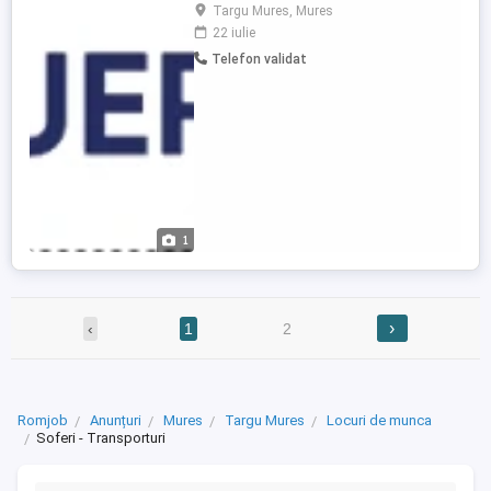
își extinde echipa de logistică și
Targu Mures, Mures
angajează șoferi profesioniști de camion
22 iulie
(categoria C+E) pentru curse
Telefon validat
internaționale tur-retur, cu plecare și sosire
în România. La Teuer, punem preț pe
respectul față de angajați, ...
1
›
‹
1
2
Romjob
Anunțuri
Mures
Targu Mures
Locuri de munca
Soferi - Transporturi