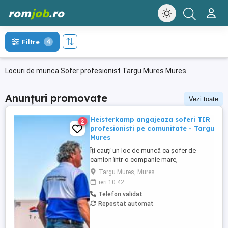
rom
job
.ro
Filtre
4
Locuri de munca Sofer profesionist Targu Mures Mures
Anunțuri promovate
Vezi toate
Heisterkamp angajeaza soferi TIR
2
profesionisti pe comunitate - Targu
Mures
Îți cauți un loc de muncă ca șofer de
camion într-o companie mare,
internațională și stabilă? Atunci vino în
Targu Mures, Mures
echipa Heisterkamp! Angajăm șoferi cu
ieri 10:42
sau fără experiență și echipaje pentru
Telefon validat
transport internațional. Beneficii: training
Repostat automat
de inițiere la începutul activității în cadrul
companiei; training ...