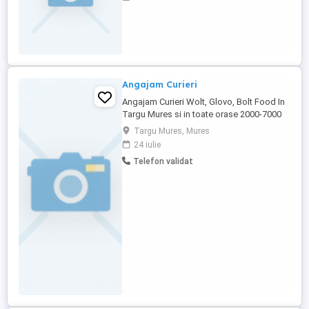
seriozitate. Mai multe detalii pe Whatsapp
la numarul: Locul de munca este in
Germania
Angajam Curieri
Angajam Curieri Wolt, Glovo, Bolt Food In
Targu Mures si in toate orase 2000-7000
lei. vrei sa iti faci propriul tau program si
Targu Mures, Mures
sa-ti construiesti propriul tau venit fara
24 iulie
bataie de cap si fara mult efort ? alatura te
Telefon validat
echipei noastra . Avantaje : -plata
saptamanala -program flexibil -Contract
de colaborare ...