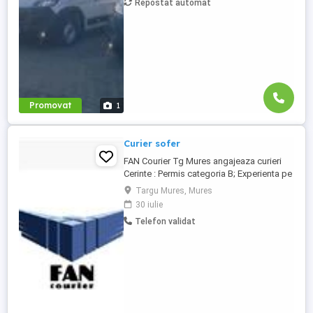
Repostat automat
Salariu între 1.800 și 2.200 Program: 2 luni
plecați 2 săptămâni ...
Promovat
1
Curier sofer
FAN Courier Tg Mures angajeaza curieri
Cerinte : Permis categoria B; Experienta pe
un post similar constituie un avantaj;
Targu Mures, Mures
Scoala profesionala liceu; Persoana
30 iulie
responsabila; Respectarea procesurilor
Telefon validat
de lucru; Oferim salariu motivant + bonuri
de masa + masina acasa. Daca vrei sa
faci parte dintr-o echipa ...