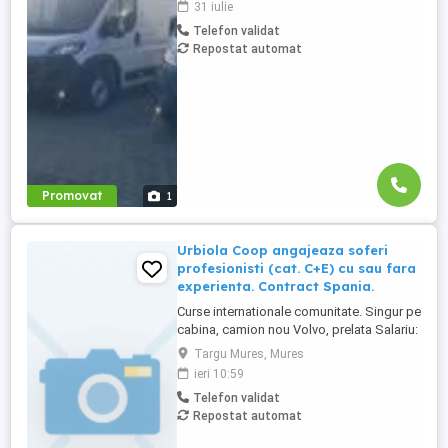
31 iulie
posesori ai permisului categoria B, pentru
Telefon validat
transport internațional de marfă. Oferim:
Repostat automat
Salariu între 1.800 și 2.200 Program: 2 luni
plecați 2 săptămâni ...
Promovat
1
Urbiola Coop angajeaza soferi
profesionisti (cat. C+E) cu sau fara
experienta. Contract Spania.
Curse internationale comunitate. Singur pe
cabina, camion nou Volvo, prelata Salariu:
2700 luna net 12.000 km (garantat) Prima
Targu Mures, Mures
0,06 camion km extra peste 12000 km; +
ieri 10:59
100 prima la angajare pt. ADR; + 300 prima
Telefon validat
pentru 6 luni lucrate; + 300 prima pentru 9
Repostat automat
luni lucrate; + 300 prima pentru 12 luni
lucrate. Cazare, ...