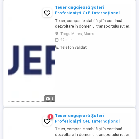
Teuer angajează Șoferi
Profesioniști C+E Internațional
Teuer, companie stabilă și în continuă
dezvoltare în domeniul transportului rutier,
își extinde echipa de logistică și
Targu Mures, Mures
angajează șoferi profesioniști de camion
22 iulie
(categoria C+E) pentru curse
Telefon validat
internaționale tur-retur, cu plecare și sosire
în România. La Teuer, punem preț pe
respectul față de angajați, ...
1
Teuer angajează Șoferi
1
Profesioniști C+E Internațional
Teuer, companie stabilă și în continuă
dezvoltare în domeniul transportului rutier,