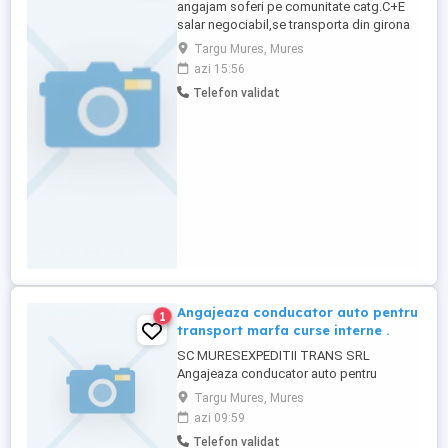
angajam soferi pe comunitate catg.C+E
salar negociabil,se transporta din girona
.sp-fr-bl ,mai multe detali la tef.
Targu Mures, Mures
azi 15:56
Telefon validat
Angajeaza conducator auto pentru
1
transport marfa curse interne .
SC MURESEXPEDITII TRANS SRL
Angajeaza conducator auto pentru
transport marfa curse interne . Cerinte:
Targu Mures, Mures
Aviz medical si psihologic; Permis
azi 09:59
categoria CE; Atestat profesional de
Telefon validat
transport marfa; Card tahograf digital;