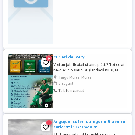
SRL Se preferă mașinile ...
Curieri delivery
6
Vrei un job flexibil și bine plătit? Tot ce ai
nevoie: PFA sau SRL (iar dacă nu ai, te
ajutăm noi să îl faci simplu și rapid!)
Targu Mures, Mures
Mașină, Scuter sau Bicicletă (avem și
3 august
mașini de închiriat) Telefon Smart Dorința
Telefon validat
de a câștiga bani corect și pe cont propriu
Ce îți oferim: Comision ...
1
Angajam soferi categoria B pentru
1
curierat in Germania!
TL Transport und Logistik cu sediul