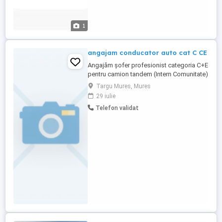
1
angajam conducator auto cat C CE
Angajăm șofer profesionist categoria C+E
pentru camion tandem (Intern Comunitate)
Descriere: Companie de transport
Targu Mures, Mures
serioasă, căutăm șofer profesionist
29 iulie
categoria C+E, responsabil și cu
Telefon validat
experiență, pentru a lucra pe camion cu
ansamblu tandem. Punem accent pe
siguranță, seriozitate și respect reciproc.
Cerințe ...