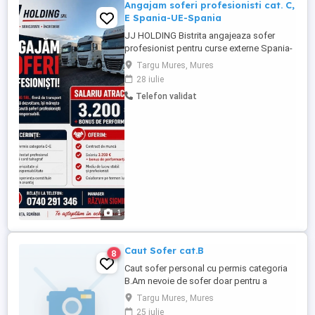
Angajam soferi profesionisti cat. C,
E Spania-UE-Spania
JJ HOLDING Bistrita angajeaza sofer
profesionist pentru curse externe Spania-
UE-Spania! Flexibilitate in alegerea
Targu Mures, Mures
perioadei de lucru. Transport la de la
28 iulie
camion asigurat. Salarizare cu plata la
Telefon validat
timp 3200 eur + bonusuri de performanta!
Se cere seriozitate in activitate. *permis
de conducere categoria ...
1
Caut Sofer cat.B
8
Caut sofer personal cu permis categoria
B.Am nevoie de sofer doar pentru a
conduce nu altceva sa lucreze.Ofer cazare
Targu Mures, Mures
si salariu atractiv 1000 luna. Rog si ofer
25 iulie