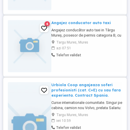
Descrierea jobului: Transport marfa in
baza documentelor de insotire. Cursele ...
Angajez conducator auto taxi
4
Angajez conducător auto taxi in Târgu
Mureș, posesor de permis categoria B, cu
carte de munca, perioada nedeterminata,
Targu Mures, Mures
program flexibil.
azi 07:51
Telefon validat
Urbiola Coop angajeaza soferi
profesionisti (cat. C+E) cu sau fara
experienta. Contract Spania.
Curse internationale comunitate. Singur pe
cabina, camion nou Volvo, prelata Salariu:
2700 luna net 12.000 km (garantat) Prima
Targu Mures, Mures
0,06 camion km extra peste 12000 km; +
ieri 10:59
100 prima la angajare pt. ADR; + 300 prima
Telefon validat
pentru 6 luni lucrate; + 300 prima pentru 9