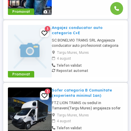
Promovat
3
Angajez conducator auto
3
categoria C+E
SC BONELVIO TRANS SRL Angajeaza
conducator auto profesionist categoria
C+E pentru efectuarea de curse interne.
Targu Mures, Mures
Cerinte -permis de conducere categoria
4 august
C+E -atestat profesional si card tahograf
Telefon validat
valbile -aviz medical si psihologic valabil -
Repostat automat
seriozitate,responsabilitate si
Promovat
punctualitate -experienta in domeniu ...
Sofer categoria B Comunitate
3
(experienta minimul 1an)
FTZ LION TRANS cu sediul in
Tarnaveni(Targu Mures) angajeaza sofer
comunitate,cat B.experienta minim un 1 an
Targu Mures, Mures
sau strictul necesar de cunostinta c'
4 august
inseamna comunitate: Se lucreaza 5-6
Telefon validat
saptamani cu 1 saptamana acasa. Salariu