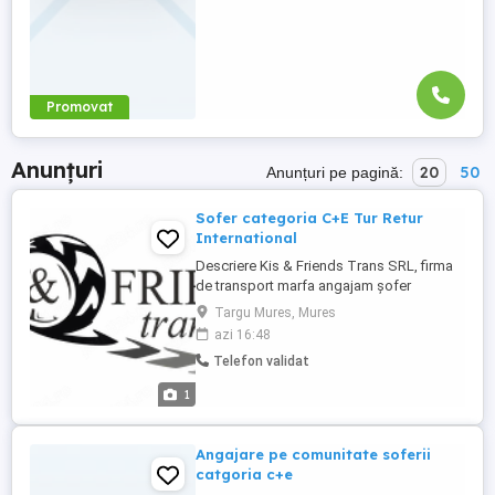
Promovat
Anunțuri
20
50
Anunțuri pe pagină:
Sofer categoria C+E Tur Retur
International
Descriere Kis & Friends Trans SRL, firma
de transport marfa angajam șofer
profesionist categoria C+E pe curse Tur-
Targu Mures, Mures
Retur international. (Norvegia, Suedia,
azi 16:48
Germania). Se lucrează la prelata, singur
Telefon validat
pe cabina . Cerinte: - permis de conducere
C+E; - atestat marfa - card tahograf -
1
experienta Se circula ...
Angajare pe comunitate soferii
catgoria c+e