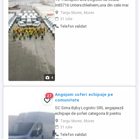
în85716 Unterschleiheim,una din cele mai
serioase firme de curierat din Germania,cu
Targu Mures, Mures
peste 350 de angajati dintre care cel putin
31 iulie
200 sunt romani, își mărește echipa și
Telefon validat
caută șoferi pentru : GLS Se livrează
colete, Stopurile diferă in functie de
ruta,60-80 zil ! Se lucrează ...
4
Angajam soferi echipaje pe
27
comunitate
SC Sima Byby Logistic SRL angajează
echipaje de șoferi categoria B pentru
transport internațional (comunitate)!
Targu Mures, Mures
Căutăm echipaje formate din 2 șoferi,
31 iulie
posesori ai permisului categoria B, pentru
Telefon validat
transport internațional de marfă. Oferim: