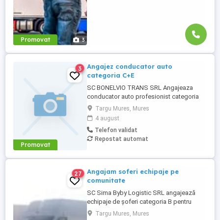
Promovat
3
Angajez conducator auto
3
categoria C+E
SC BONELVIO TRANS SRL Angajeaza
conducator auto profesionist categoria
C+E pentru efectuarea de curse interne.
Targu Mures, Mures
Cerinte -permis de conducere categoria
4 august
C+E -atestat profesional si card tahograf
Telefon validat
valbile -aviz medical si psihologic valabil -
Repostat automat
seriozitate,responsabilitate si
Promovat
punctualitate -experienta in domeniu ...
Angajam soferi echipaje pe
27
comunitate
SC Sima Byby Logistic SRL angajează
echipaje de șoferi categoria B pentru
transport internațional (comunitate)!
Targu Mures, Mures
Căutăm echipaje formate din 2 șoferi,