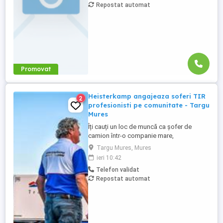
Repostat automat
luni lucrate; + 300 prima pentru 12 luni
lucrate. Cazare, ...
Promovat
Heisterkamp angajeaza soferi TIR
2
profesionisti pe comunitate - Targu
Mures
Îți cauți un loc de muncă ca șofer de
camion într-o companie mare,
internațională și stabilă? Atunci vino în
Targu Mures, Mures
echipa Heisterkamp! Angajăm șoferi cu
ieri 10:42
sau fără experiență și echipaje pentru
Telefon validat
transport internațional. Beneficii: training
Repostat automat
de inițiere la începutul activității în cadrul
companiei; training ...