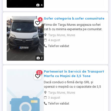
70 la zi(inclus si minimul pe economie)
4
Delatalii la nr de tel
Sofer categoria b.sofer comunitate
4
Firma din Targu Mures angajeaza soferi
cat b cu minima experienta pe comunitat.
Cerinte:permis cat b Act de identitate
Targu Mures, Mures
Cazier Pasaport Analize medicale
4 august
Informatii la nr de tel WhatsApp sau 0039
Telefon validat
trei doi sapte opt opt zero patru sapte unu
doi
2
Parteneriat în Servicii de Transport
22
Marfa cu Mașini de 3,5 Tone
Dacă conduci o firmă de tip SRL și
operezi o mașină cu o capacitate de 3,5
tone, suntem interesați să vorbim cu tine!
Targu Mures, Mures
Căutăm parteneri cu vehicule potrivite
3 august
pentru a gestiona expedieri de tip
Telefon validat
electrocasnice ale retailerilor locali.
Cerințe pentru Parteneriat: Firmă de tip