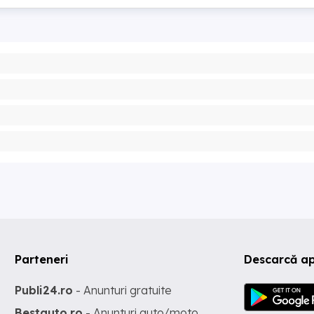
Parteneri
Descarcă ap
Publi24.ro
- Anunturi gratuite
Bestauto.ro
- Anunturi auto/moto