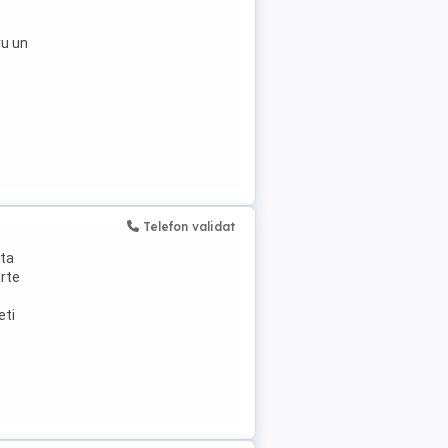
ru un
Telefon validat
uta
arte
eti