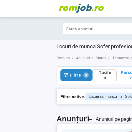
rom
job
.ro
Toate
Perso
Filtre
4
4
2
Locuri de munca Sofer profesio
Romjob
Anunțuri
Mures
Tarnaveni
Toate
Pers
Filtre
4
4
2
→
Filtre active:
Locuri de munca
Sofe
Anunțuri
–
Anunțuri pe pagi