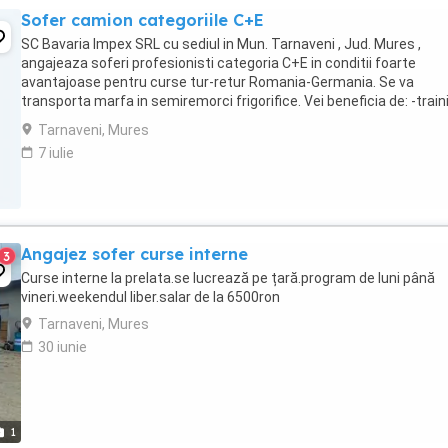
Sofer camion categoriile C+E
SC Bavaria Impex SRL cu sediul in Mun. Tarnaveni , Jud. Mures ,
angajeaza soferi profesionisti categoria C+E in conditii foarte
avantajoase pentru curse tur-retur Romania-Germania. Se va
transporta marfa in semiremorci frigorifice. Vei beneficia de: -train
de initiere si specialitate la inceputul ...
Tarnaveni, Mures
7 iulie
Angajez sofer curse interne
3
Curse interne la prelata.se lucrează pe țară.program de luni până
vineri.weekendul liber.salar de la 6500ron
Tarnaveni, Mures
30 iunie
1