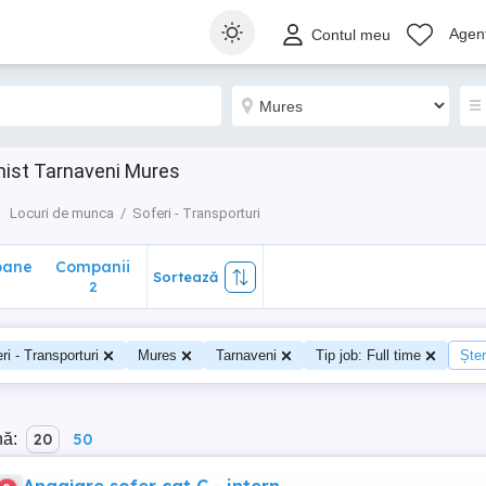
ane
Companii
Sortează
Agenț
Contul meu
2
nist Tarnaveni Mures
Locuri de munca
Soferi - Transporturi
oane
Companii
Sortează
2
ri - Transporturi
Mures
Tarnaveni
Tip job: Full time
Șter
nă:
20
50