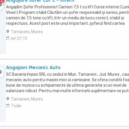
Angajare sofer cat C - intern
2
Angajăm Șofer Profesionist Camion 7,5 t cu lift Curse interne | Luni
Vineri | Program stabil Căutăm un șofer responsabil și serios, pent
camion de 7,5 tone cu lift, într-un mediu de lucru corect, stabil și
respectuos. Acest post este unul important, șoferul fiind cartea
noastră de vizită ...
Tarnaveni, Mures
ieri 21:15
Angajam Mecanic Auto
SC Bavaria Impex SRL cu sediul in Mun. Tarnaveni , Jud. Mures , ca
mecanic auto pentru masini mici si camioane. Se ofera conditii fo
bune de munca cu echipamente de ultima generatie si un nivel de
salarizare ridicat. Pentru mai multe informatii suplimentare ne put
contacta telefonic la numarul ...
Tarnaveni, Mures
7 iulie