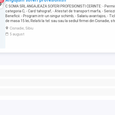
Angajam soferi profesionisti
43
C SOMA SRL ANGAJEAZA SOFERI PROFESIONISTI CERINTE: - Permi
categoria C; - Card tahograf; - Atestat de transport marfa; - Serioz
Beneficii: - Program intr-un singur schimb; - Salariu avantajos; - Ti
de masa 15 lei; Relatii la tel: sau sau la sediul firmei din Cisnadie, str
Selimbarului ...
Cisnadie, Sibiu
5 august