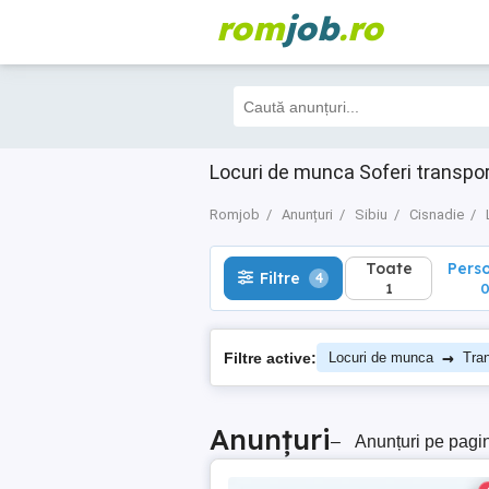
rom
job
.ro
Toate
Perso
Filtre
4
1
0
Locuri de munca Soferi transpor
Romjob
Anunțuri
Sibiu
Cisnadie
Toate
Pers
Filtre
4
1
→
Filtre active:
Locuri de munca
Tran
Anunțuri
–
Anunțuri pe pagi