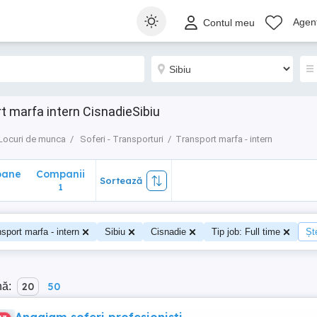
ane
Companii
Sortează
Agenț
Contul meu
1
t marfa intern CisnadieSibiu
Locuri de munca
Soferi - Transporturi
Transport marfa - intern
oane
Companii
Sortează
0
1
sport marfa - intern
Sibiu
Cisnadie
Tip job: Full time
Ște
nă:
20
50