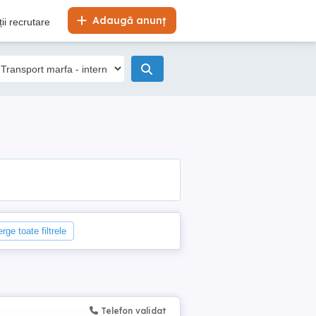
Adaugă anunț
ii recrutare
rge toate filtrele
Telefon validat