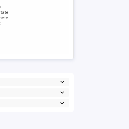
s
itate
chete
.