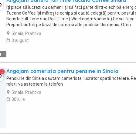
Angajam Barista full time Tucano Coffee Sinaia
Îți place să lucrezi cu oamenii și să faci parte dintr-o echipă energi
Tucano Coffee își mărește echipa și caută coleg(ă) pentru postul 
Barista Full Time sau Part Time ( Weekend + Vacante) Ce vei face:
Prepari băuturi pe bază de cafea și alte produse din meniu. Oferi
clienților o experiență ...
Sinaia, Prahova
3 august
1
Angajam camerista pentru pensine in Sinaia
1
Pensiune din Sinaia cautam camerista, lucrator spatii hoteliere. P
relatii va asteptam la telefon
Sinaia, Prahova
30 iulie