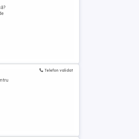
că?
de
Telefon validat
entru