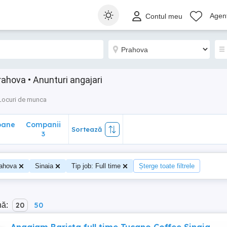
ane
Companii
Sortează
Agenț
Contul meu
3
rahova • Anunturi angajari
Locuri de munca
oane
Companii
Sortează
3
ahova
Sinaia
Tip job: Full time
Șterge toate filtrele
nă:
20
50