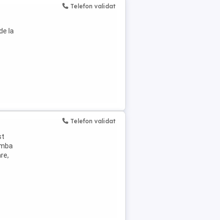
Telefon validat
de la
Telefon validat
st
limba
re,