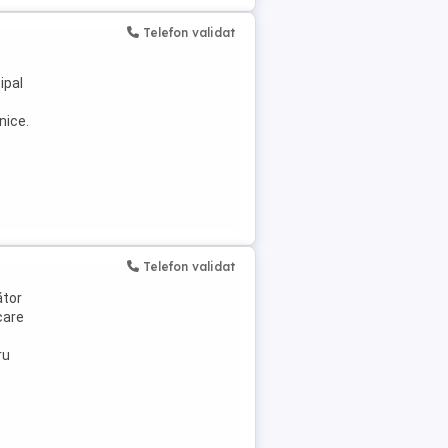
Telefon validat
ipal
nice.
Telefon validat
ător
care
ru