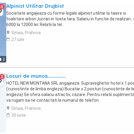
Alpinist Utilitar Drujbist
15
Societate angajeaza cu forme legale alpinist utilitar la taiere si
toaletare arbori ,lucrari in toata tara. Salariu in functie de realizari , 
6000 la 12000 lei..Relatii la tel .
Sinaia, Prahova
27 iulie
2
Locuri de munca...............
3
HOTEL NEW MONTANA SRL angajeaza: Supraveghetor hotel x 1 po
(cunostinte de limba engleza) Bucatar x 2 posturi (cunostinte de 
engleza) Se ofera salariu atractiv, cazare. Pentru relatii suplimenta
va rugam sa ne contactati la numarul de telefon
Sinaia, Prahova
30 iunie