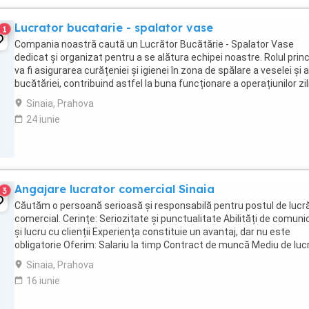
Lucrator bucatarie - spalator vase
1
Compania noastră caută un Lucrător Bucătărie - Spalator Vase
dedicat și organizat pentru a se alătura echipei noastre. Rolul princ
va fi asigurarea curățeniei și igienei în zona de spălare a veselei și a
bucătăriei, contribuind astfel la buna funcționare a operațiunilor zil
**Responsabilități:** * ...
Sinaia, Prahova
24 iunie
Angajare lucrator comercial Sinaia
3
Căutăm o persoană serioasă și responsabilă pentru postul de lucr
comercial. Cerințe: Seriozitate și punctualitate Abilități de comuni
și lucru cu clienții Experiența constituie un avantaj, dar nu este
obligatorie Oferim: Salariu la timp Contract de muncă Mediu de luc
plăcut Ptr detalii va ...
Sinaia, Prahova
16 iunie