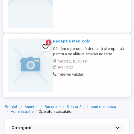
Receptie Medicala
1
Căutăm o persoană dedicată și empatică
pentru a se alătura echipei noastre
medicale, în rolul de Recepționer ă
Sector 2, Bucuresti
Medicală. Persoana ideală va fi primul
ieri 10:22
punct de contact pentru pacienți,
Telefon validat
oferindu-le o experiență caldă și
profesionistă de la prima interacțiune.
Atribuții principale: -Gestionarea
programărilor ...
Romjob
Anunțuri
Bucuresti
Sector 2
Locuri de munca
Administratie
Operatori calculator
Categorii