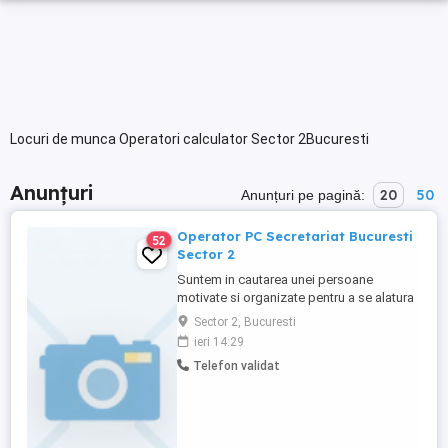
Locuri de munca Operatori calculator Sector 2Bucuresti
Anunțuri
20
50
Anunțuri pe pagină:
Operator PC Secretariat Bucuresti
52
Sector 2
Suntem in cautarea unei persoane
motivate si organizate pentru a se alatura
echipei noastre din domeniul juridic.
Sector 2, Bucuresti
Cerinte: Nu este necesara experienta
ieri 14:29
anterioara Nu sunt solicitate studii juridice
Telefon validat
Seriozitate, punctualitate si dorinta de
invatare Program de lucru: Luni Vineri, intre
orele 08:00 ...