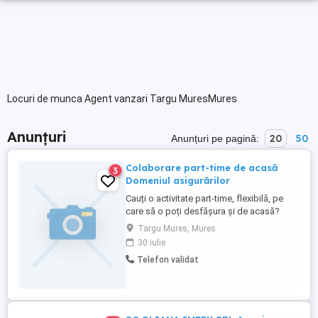
Locuri de munca Agent vanzari Targu MuresMures
Anunțuri
20
50
Anunțuri pe pagină:
Colaborare part-time de acasă
3
Domeniul asigurărilor
Cauți o activitate part-time, flexibilă, pe
care să o poți desfășura și de acasă?
Căutăm persoane dinamice, comunicative
Targu Mures, Mures
și dornice să învețe un domeniu nou,
30 iulie
pentru colaborare în domeniul brokerajului
Telefon validat
de asigurări. Activitatea este potrivită
pentru persoane care își doresc: program
flexibil și posibilitatea ...