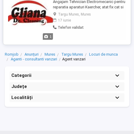
Angajam Tehnician Electromecanic pentru
reparatia aparaturi Kaercher, atat fix cat si
cu deplasare la client Candidatul Ideal
Targu Mures, Mures
Studii medii finalizate in domeniul electro-
17 iunie
mecanic; Cunostinte si experienta in
Telefon validat
domeniul electro mecanic, este un avantaj
Cunostinte de operare PC (Word, Excel si
1
programe specifice) ...
Romjob
Anunțuri
Mures
Targu Mures
Locuri de munca
Agenti - consultanti vanzari
Agent vanzari
Categorii
Județe
Localități