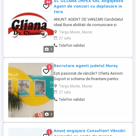
SC GLIANA IMPEX SRL Angajeaza
44
Agent de vanzari cu deplasare in
tara
ANUNT AGENT DE VANZARI Candidatul
ideal Bune abilitati de comunicare si
adaptare. Disponibilitate pentru o
Targu Mures, Mures
activitate preponderent de teren. Orientat
27 iulie
spre atingerea rezultatelor dorite. Studii
Telefon validat
medii. Permis conducere Categoria B .
1
Constituie avantaj experienta in operare pe
smartphone ,PC (excel, ...
Recrutare agenti judetul Mureș
3
Ești pasionat de vânzări? Oferta Asirom:
Suport si schema de finantare pentru
autorizarea ca agent de asigurare
Targu Mures, Mures
(obtinerea codului RAF RAJ) Schema de
27 iulie
comisioane si bonusuri attractive
Telefon validat
Posibilitatea de promovare in cadrul
programului Trepte de cariera Cursuri de
dezvoltare profesionala si personala ...
1
Anunț angajare Consultant Vânzări
1