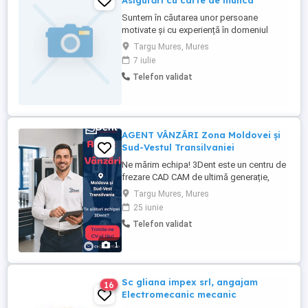
Asigurări cu carte de munca
Suntem în căutarea unor persoane
motivate și cu experiență în domeniul
vânzărilor de asigurări pentru a se alătura
Targu Mures, Mures
echipei noastre. Cerințe: Experiență în
7 iulie
vânzarea produselor de asigurare
Telefon validat
(obligatoriu) Abilități excelente de
comunicare și negociere Orientare către
client și rezultate Spirit de inițiativă ...
AGENT VÂNZĂRI Zona Moldovei și
Sud-Vestul Transilvaniei
Ne mărim echipa! 3Dent este un centru de
frezare CAD CAM de ultimă generație,
specializat în realizarea de lucrări dentare
Targu Mures, Mures
digitale pentru laboratoare de tehnică
25 iunie
dentară din întreaga țară. Suntem în
Telefon validat
căutarea unui Agent de Vânzări cu
experiență, care să reprezinte compania
1
noastră și să dezvolte colaborări ...
Sc gliana impex srl, angajam
16
Electromecanic mecanic