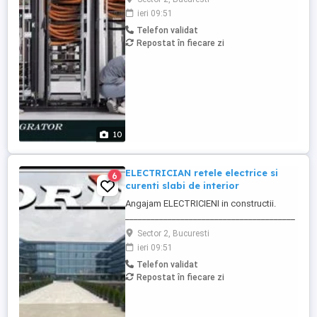
Daca sti ca ai experienta in executia si
ieri 09:51
punerea in functiune de instalatii electrice
Telefon validat
de joasa tensiune si sau instalatii de
Repostat în fiecare zi
curenti slabi sau cablare structurata voce-
date ai lucrat ...
10
ELECTRICIAN retele electrice si
6
curenti slabi de interior
Angajam ELECTRICIENI in constructii.
________________________________________
Daca sti ca ai calificare si experienta in
Sector 2, Bucuresti
executia si punerea in functiune de
ieri 09:51
instalatii electrice de joasa tensiune; Ai
Telefon validat
deja studii in domeniul electric si vrei sa te
Repostat în fiecare zi
specializezi si pe instalarea
echipamentelor de comunicatii ...