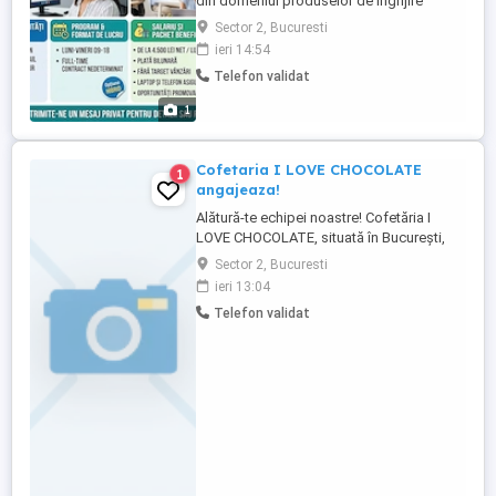
din domeniul produselor de îngrijire
personală și de curățenie și ne mărim
Sector 2, Bucuresti
echipa! Căutăm 10 colegi serioși, motivați
ieri 14:54
și dornici de un loc de muncă stabil, pe
Telefon validat
termen lung. Nu ai experiență? Nicio
problemă! Îți oferim instruire completă de
1
la zero și suport permanent. ...
Cofetaria I LOVE CHOCOLATE
1
angajeaza!
Alătură-te echipei noastre! Cofetăria I
LOVE CHOCOLATE, situată în București,
Șos. Pantelimon 361, își mărește echipa și
Sector 2, Bucuresti
caută colegi pasionați și serioși pentru
ieri 13:04
următoarele posturi: Posturi disponibile: -
Telefon validat
Cofetar - Ajutor cofetar (cu sau fără
experiență) - Femeie de serviciu Ce
căutăm: Seriozitate ...