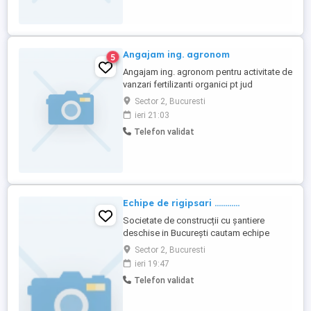
Permis valid de conducerere categoria B; -
Limba engleza la nivel conversational; - ...
Angajam ing. agronom
5
Angajam ing. agronom pentru activitate de
vanzari fertilizanti organici pt jud
AR+TM+BH si TL+CT. Cerinte: studii
Sector 2, Bucuresti
absolvite, permis de conducere categoria
ieri 21:03
B, domiciliu in mediu rural.
Telefon validat
Echipe de rigipsari ............
Societate de construcții cu șantiere
deschise in București cautam echipe
pentru constructia de pereti GK (
Sector 2, Bucuresti
structura,bride,placat) cu plata la MP
ieri 19:47
COSMIN ROMAN
Telefon validat