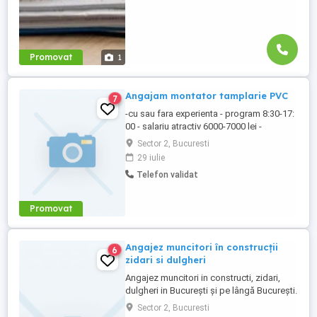
Promovat
1
Angajam montator tamplarie PVC
7
-cu sau fara experienta - program 8:30-17:
00 - salariu atractiv 6000-7000 lei -
bonusuri in functie de lucrare - zona
Sector 2, Bucuresti
Bucuresti -Ilfov
29 iulie
Telefon validat
Promovat
Angajez muncitori în construcții
6
zidari si dulgheri
Angajez muncitori in constructi, zidari,
dulgheri in București și pe lângă București.
Asigur și cazare. Rog seriozitate pentru
Sector 2, Bucuresti
mai multe detalii sunați