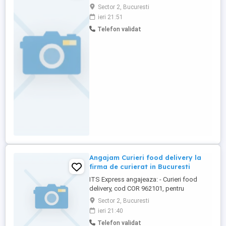
Sector 2, Bucuresti
ieri 21:51
Telefon validat
Angajam Curieri food delivery la
firma de curierat in Bucuresti
ITS Express angajeaza: - Curieri food
delivery, cod COR 962101, pentru
transportarea și livrarea bunurilor de
Sector 2, Bucuresti
consum; Program 8 ore zi, 40 ore
ieri 21:40
saptamana. Se incheie contract de
Telefon validat
munca. Cerinte pentru ocuparea postului: -