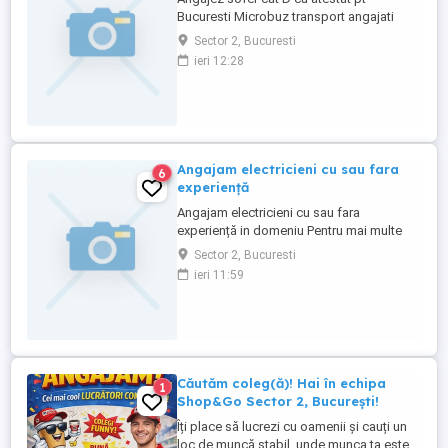
Bucuresti Microbuz transport angajati
Acceptam si pensionari
Sector 2, Bucuresti
ieri 12:28
Angajam electricieni cu sau fara
6
experiență
Angajam electricieni cu sau fara
experiență in domeniu Pentru mai multe
detalii,sunati la nr din anunt
Sector 2, Bucuresti
ieri 11:59
Căutăm coleg(ă)! Hai în echipa
1
Shop&Go Sector 2, București!
Îți place să lucrezi cu oamenii și cauți un
loc de muncă stabil, unde munca ta este