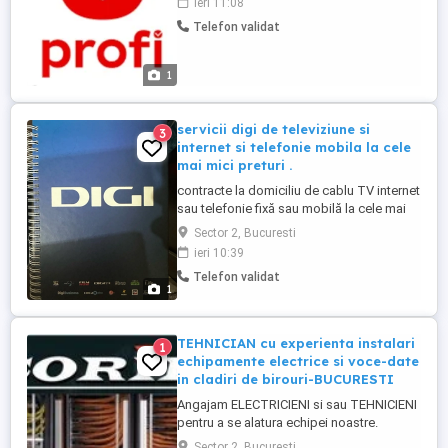
ieri 11:08
Telefon validat
1
servicii digi de televiziune si
3
internet si telefonie mobila la cele
mai mici preturi .
contracte la domiciliu de cablu TV internet
sau telefonie fixă sau mobilă la cele mai
mici prețuri , pentru detalii dacă sunteți
Sector 2, Bucuresti
interesați de oferta noastră vă aștept prin
ieri 10:39
mesaj pe cont sau sunați la nr din aplicație
Telefon validat
. mulțumesc
1
TEHNICIAN cu experienta instalari
1
echipamente electrice si voce-date
in cladiri de birouri-BUCURESTI
Angajam ELECTRICIENI si sau TEHNICIENI
pentru a se alatura echipei noastre.
________________________________________
Sector 2, Bucuresti