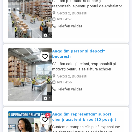
Căutăm persoane serioase și
responsabile pentru postul de Ambalator
Operator Ambalare. Experiența anterioară
Sector 2, Bucuresti
nu este obligatorie, deoarece oferim
ieri 14:57
instruire la locul de muncă. CE VEI FACE
Telefon validat
CONCRET: Pregătești și ambalezi coletele
conform comenzilor primite. Verifici
1
produsele înainte de ambalare ...
Angajăm personal depozit
bucurești
Căutăm colegi serioși, responsabili și
motivați pentru a se alătura echipei
noastre într-un depozit logistic modern
Sector 2, Bucuresti
din București! Salariu și beneficii: Pachet
ieri 14:56
salarial: 4.500 5.200 LEI NET lună (în
Telefon validat
funcție de ture și performanță). Venituri
suplimentare: Bonusuri de performanță și
1
posibilitatea ...
Angajăm reprezentant suport
1
clienți asistent birou (10 poziții)
Suntem o companie în plină expansiune