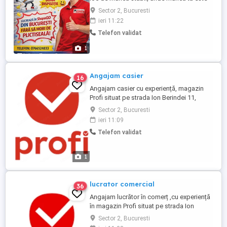
apreciată? Atunci s-ar putea să ne
Sector 2, Bucuresti
potrivim! Ce căutăm: Minimă experiență în
ieri 11:22
comerț, in special pe casa de marcat.
Telefon validat
Seriozitate și punctualitate Atitudine
pozitivă și dorință de muncă Spirit de
1
echipă Ce ...
Angajam casier
16
Angajam casier cu experiență, magazin
Profi situat pe strada Ion Berindei 11,
sector 2. program 6.30- 15.00 și 14.00-
Sector 2, Bucuresti
22.30 Detalii la telefon sau la locație.
ieri 11:09
Telefon validat
1
lucrator comercial
36
Angajam lucrător în comerț ,cu experiență
în magazin Profi situat pe strada Ion
Berindei nr.11, sector 2. Detalii la numărul
Sector 2, Bucuresti
de telefon sau la adresă!