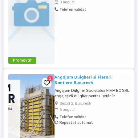
3 august
Telefon validat
Promovat
Angajam Dulgheri si Fierari
1
Santiere Bucuresti
Angajăm Dulgher Societatea FIMA BC SRL
angajează dulgher pentru lucrări în
domeniul construcțiilor. Cerințe: *
Sector 2, Bucuresti
Experiență în lucrări de dulgherie
6 august
constituie avantaj; * Seriozitate și
Telefon validat
responsabilitate; * Disponibilitate pentru
Repostat automat
lucru în echipă. Oferim: * Contract de
muncă; * Salariu motivant, plătit ...