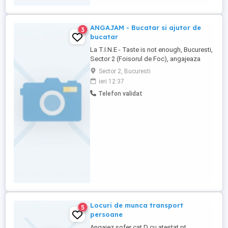
ANGAJAM - Bucatar si ajutor de
3
bucatar
La T.I.N.E - Taste is not enough, Bucuresti,
Sector 2 (Foisorul de Foc), angajeaza
bucatar si ajutor de bucatar. Un bistro mic,
Sector 2, Bucuresti
cu un volum redus de comenzi, principal
ieri 12:37
fiind meniul zilei. Cautam Bucatar cu
Telefon validat
experienta 2+ani si ajutor de bucatar cu
minim experienta. Salariul pentru bucatar
incepe ...
Locuri de munca transport
5
persoane
Angajez sofer cat D cu atestat pt