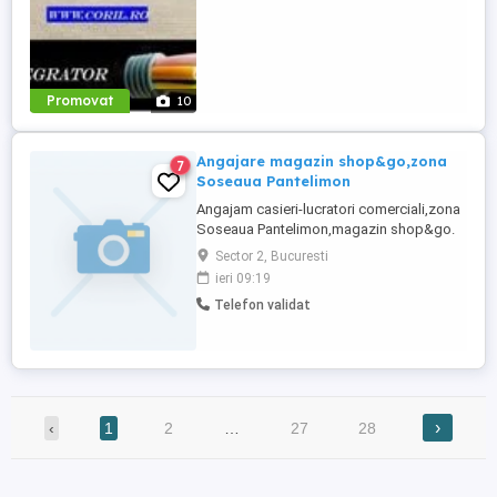
Promovat
10
Angajare magazin shop&go,zona
7
Soseaua Pantelimon
Angajam casieri-lucratori comerciali,zona
Soseaua Pantelimon,magazin shop&go.
Program 8 ore zi, 2 libere pe saptamana,
Sector 2, Bucuresti
salariu 3200, pentru detalii lasati mesaj cu
ieri 09:19
cv si va contactam pentru stabilirea
Telefon validat
interviului.
›
‹
1
2
…
27
28