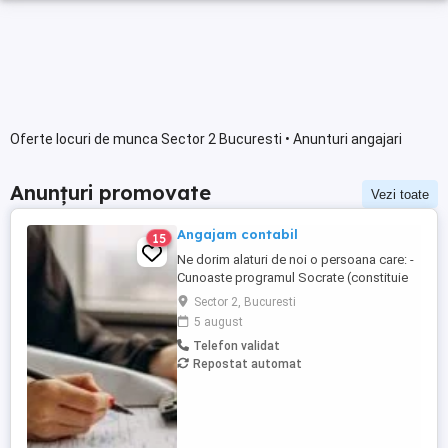
Oferte locuri de munca Sector 2 Bucuresti • Anunturi angajari
Anunțuri promovate
Vezi toate
Angajam contabil
15
Ne dorim alaturi de noi o persoana care: -
Cunoaste programul Socrate (constituie
avantaj); - Cunoaste Microsoft Office; - Are
Sector 2, Bucuresti
cunostinte de contabilitate financiara; -
5 august
Are experienta pe o pozitie similara, de
Telefon validat
minim 3 ani; (experienta dobandita intr-o
Repostat automat
firma de contabilitate constituie un
avantaj); - ...