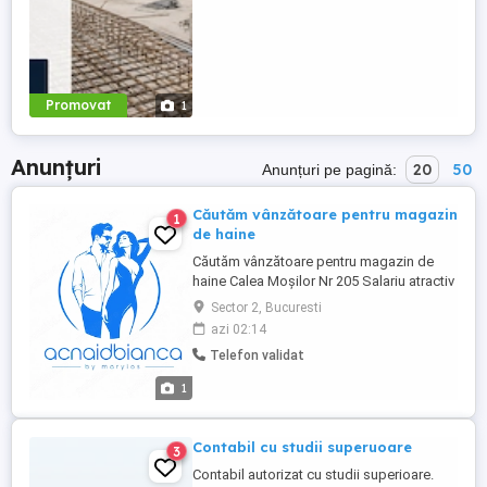
Promovat
1
Anunțuri
20
50
Anunțuri pe pagină:
Căutăm vânzătoare pentru magazin
1
de haine
Căutăm vânzătoare pentru magazin de
haine Calea Moșilor Nr 205 Salariu atractiv
in functie de aptitudini Program flexibil
Sector 2, Bucuresti
Contact de munca pe perioada
azi 02:14
nedeterminata Cerințe minime Vârstă 18-
Telefon validat
45 Pt mai multe detalii puteți lăsa un mail
la adresa sau la Nr de tel sau pe
1
WhatsApp
Contabil cu studii superuoare
3
Contabil autorizat cu studii superioare.