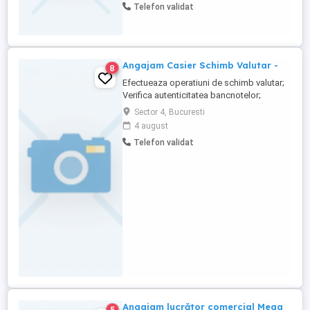
Telefon validat
din echipa noastră nu trebuie decât să ne
contactezi poți trimite CV -ul pe adresa de
email ...
Angajam Casier Schimb Valutar -
8
Efectueaza operatiuni de schimb valutar;
Verifica autenticitatea bancnotelor;
Listeaza si indosariaza documente la
Sector 4, Bucuresti
sfarsitul zilei; Program: Luni - Vineri: 09:00-
4 august
18:00 Sambata: 09:00 -14:00 Salariu net:
Telefon validat
3200 lei
Angajam lucrător comercial Mega
5