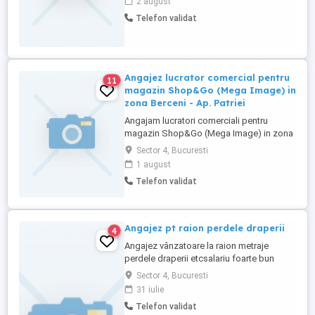
2 august
la locul de muncă . Locul de muncă este
Telefon validat
disponibil doar persoanelor calificate în
domeniu alimentar . Doresc corectitudine
și seriozitate . Salariu ...
Angajez lucrator comercial pentru
11
magazin Shop&Go (Mega Image) in
zona Berceni - Ap. Patriei
Angajam lucratori comerciali pentru
magazin Shop&Go (Mega Image) in zona
zona Berceni - Ap. Patriei Oferim: - Salariu
Sector 4, Bucuresti
dimensionat in functie gradul de implicare
1 august
si al disponibilitatii de lucru - Bonusuri de
Telefon validat
performanta lunare - Un loc de munca
sigur, de durata, cu un mediu de lucru
relaxat, unde ...
Angajez pt raion perdele draperii
4
Angajez vânzatoare la raion metraje
perdele draperii etcsalariu foarte bun
program 8 .30
Sector 4, Bucuresti
31 iulie
Telefon validat