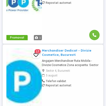
Repostat automat
Merchandiser Consultant care să
contribuie la dezvoltarea ...
Promovat
1
Merchandiser Dedicat - Divizie
17
Cosmetice, Bucuresti
Angajam Merchandiser Ruta Mobila -
Divizie Cosmetice Zona acoperita: Sector
3 si 4 Te invitam sa te alaturi echipei
Sector 4, Bucuresti
noastre de Merchandiseri Ruta Mobila,
5 august
daca: Ai minimum 6 luni experienta in
Telefon validat
activitati de mercantizare; Iti place sa
Repostat automat
lucrezi organizat si dinamic in retail.
Program de lucru: Luni ...