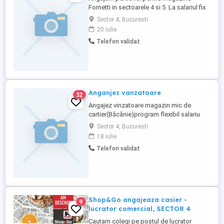
Fornetti in sectoarele 4 si 5. La salariul fix
se adauga bonus vanzari.
Sector 4, Bucuresti
20 iulie
Telefon validat
Anganjez vanzatoare
32
Angajez vinzatoare magazin mic de
cartier(Băcănie)program flexibil salariu
3800 lei zona Emil Racovita sector 4
Sector 4, Bucuresti
București.Mai multe detali la telefon:
18 iulie
Telefon validat
Shop&Go angajeaza casier -
9
lucrator comercial, SECTOR 4
Cautam colegi pe postul de lucrator