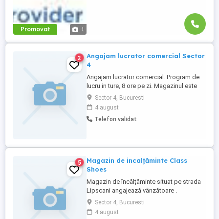
Promovat
1
Angajam lucrator comercial Sector
2
4
Angajam lucrator comercial. Program de
lucru in ture, 8 ore pe zi. Magazinul este
deschis de la 6:30-22:30, 2 libere pe
Sector 4, Bucuresti
săptămână legate. Programul se discuta
4 august
in fiecare duminica de comun acord cu
Telefon validat
ceilalti colegi. Se lucreaza atat pe casa de
marcat cat si pe raion. Pt mai multe detalii
va rugam sa trimiteti ...
Magazin de incalțăminte Class
5
Shoes
Magazin de încălțăminte situat pe strada
Lipscani angajează vânzătoare .
Experiență și limba engleza constituie un
Sector 4, Bucuresti
avantaj . Daca vrei un servici stabil (salariu
4 august
+ comision la vânzare) și vrei sa faci parte