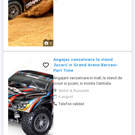
ofera 170 lei zi Postul este doar pentru
persoane care mai au un ...
1
Angajez vanzatoare la stand
Jucarii in Grand Arena Berceni-
Part Time
Angajam vanzatoare in mall, la stand de
jocuri si jucarii, in incinta Centrului
Comercial Grand Arena. Job-ul se
Sector 4, Bucuresti
adreseaza doar persoanelor care MAI AU
6 august
UN LOC DE MUNCA DEJA, si pot lucra un
Telefon validat
week-end la doua saptamani (4-5 zile
luna) . Se ofera 180 lei zi (Net) Postul este
doar pentru persoane ...