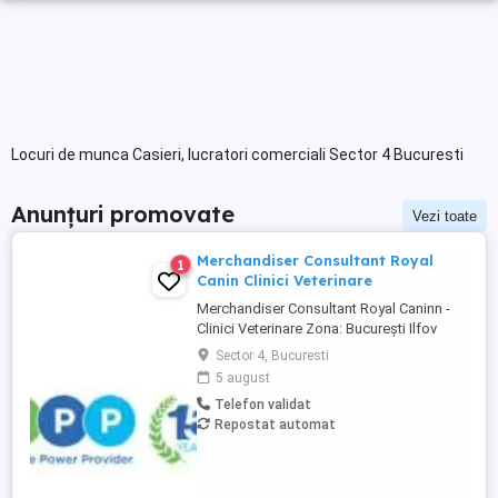
Locuri de munca Casieri, lucratori comerciali Sector 4 Bucuresti
Anunțuri promovate
Vezi toate
Merchandiser Consultant Royal
1
Canin Clinici Veterinare
Merchandiser Consultant Royal Caninn -
Clinici Veterinare Zona: București Ilfov
Program: Full-time | Activitate de teren Îți
Sector 4, Bucuresti
place să fii în mișcare și ai o pasiune
5 august
pentru animalele de companie? Royal
Telefon validat
Canin își mărește echipa și caută un
Repostat automat
Merchandiser Consultant care să
contribuie la dezvoltarea ...