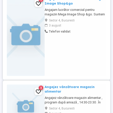
Image Shop&go
Angajam lucrător comercial pentru
magazin Mega Image Shop &go. Suntem
interesați de persoane disponibile pentru
Sector 4, Bucuresti
program full-time, cu simt de
3 august
responsabilitate și seriozitate. Se oferă
Telefon validat
salariu motivant, bonus de performanta,
bonus de inventar. Magazinul se afla in
zona piata Cultural, sector 4, București. ...
Angajez vânzătoare magazin
3
alimentar
Angajez vânzătoare magazin alimentar ,
program după amiază , 14:30-23:30 . În
weekend se lucrează o zi . Salariu
Sector 4, Bucuresti
motivant ,angajarea se face doar cu proba