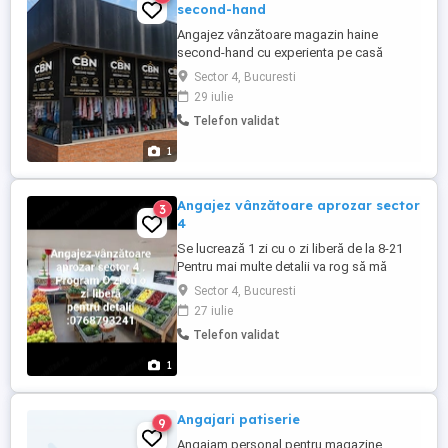
second-hand
Angajez vânzătoare magazin haine
second-hand cu experienta pe casă
marcat. Zona Metalurgiei sectorului 4,
Sector 4, Bucuresti
București. Program 9-17 si 2 weekenduri
29 iulie
pe luna. Salariu: 3000 lei. Nu raspund la
Telefon validat
mesaje..sunați direct la nr. .
1
Angajez vânzătoare aprozar sector
3
4
Se lucrează 1 zi cu o zi liberă de la 8-21
Pentru mai multe detalii va rog să mă
contactați telefonic
Sector 4, Bucuresti
27 iulie
Telefon validat
1
Angajari patiserie
9
Angajam personal pentru magazine