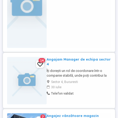
Angajam Manager de echipa sector
14
4
Îți dorești un rol de coordonare într-o
companie stabilă, unde poți contribui la
dezvoltarea unei echipe și la atingerea
Sector 4, Bucuresti
obiectivelor de vânzări? Te așteptăm în
30 iulie
echipa noastră! Responsabilități: *
Telefon validat
Coordonezi și motivezi echipa de
consultanți de credite. * Recrutezi,
instruiești și dezvolți noi membri ...
Angajez vânzătoare magazin
7