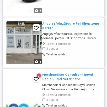
1
Angajez Vânzătoare Pet Shop zona
Berceni
Angajez vânzătoare cu experienta în
domeniu pentru Pet Shop zona Berceni
salariu 3500 plus bonusuri de performanta
Sector 4, Bucuresti
. Program 2 zile cu 2 . O sapt 2 zile una 5
5 august
Telefon validat
1
Merchandiser Consultant Royal
1
Canin Clinici Veterinare
Merchandiser Consultant Royal Caninn -
Clinici Veterinare Zona: București Ilfov
Program: Full-time | Activitate de teren Îți
Sector 4, Bucuresti
place să fii în mișcare și ai o pasiune
5 august
pentru animalele de companie? Royal
Telefon validat
Canin își mărește echipa și caută un