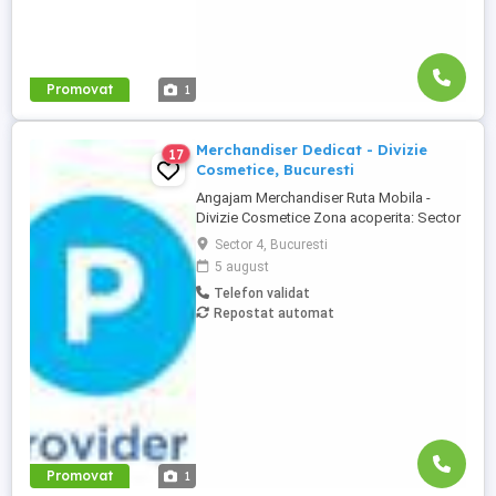
Promovat
1
Merchandiser Dedicat - Divizie
17
Cosmetice, Bucuresti
Angajam Merchandiser Ruta Mobila -
Divizie Cosmetice Zona acoperita: Sector
3 si 4 Te invitam sa te alaturi echipei
Sector 4, Bucuresti
noastre de Merchandiseri Ruta Mobila,
5 august
daca: Ai minimum 6 luni experienta in
Telefon validat
activitati de mercantizare; Iti place sa
Repostat automat
lucrezi organizat si dinamic in retail.
Program de lucru: Luni ...
Promovat
1