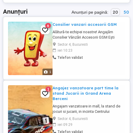
Anunțuri
20
50
Anunțuri pe pagină:
Consilier vanzari accesorii GSM
6
Alătură-te echipei noastre! Angajăm
Consilier Vânzări Accesorii GSM Ești
pasionat de tehnologie, îți place să
Sector 4, Bucuresti
interacționezi cu oamenii și vrei să faci
ieri 10:23
parte dintr-o echipă dinamică?
Telefon validat
Robestshop își extinde echipa! Căutăm
colegi entuziaști și orientați către clienți
pentru poziția de Consilier Vânzări ...
1
Angajez vanzatoare part time la
1
stand Jucarii in Grand Arena
Berceni
Angajam vanzatoare in mall, la stand de
jocuri si jucarii, in incinta Centrului
Comercial Grand Arena. Job-ul se
Sector 4, Bucuresti
adreseaza doar persoanelor care MAI AU
ieri 09:29
UN LOC DE MUNCA, si pot lucra un week-
Telefon validat
end la doua saptamani (4-5 zile luna) . Se