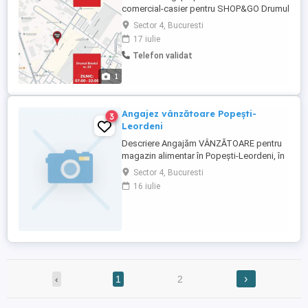
comercial-casier pentru SHOP&GO Drumul
Binelui (Bd. Metalurgiei, sectorul 4,
Sector 4, Bucuresti
București). Ne bazam pe implicarea,
17 iulie
deschiderea si orientarea ta catre client!
Telefon validat
Descrierea jobului -aprovizionezi rafturile
cu produse si verifici termenul de
1
valabilitate al acestora -te ...
Angajez vânzătoare Popești-
3
Leordeni
Descriere Angajăm VÂNZĂTOARE pentru
magazin alimentar în Popești-Leordeni, în
apropiere este și stație STB în legătură cu
Sector 4, Bucuresti
Piața Sudului Frumusani ( împrejurimi).
16 iulie
Căutăm o persoană serioasă,
comunicativă și de încredere pentru
magazinul nostru. Ce vei face: Servești
clienții cu zâmbetul pe buze Încasezi ...
›
‹
1
2