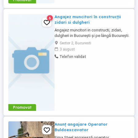
Angajez muncitori în construcții
6
zidari si dulgheri
Angajez muncitori in constructi, zidari,
dulgheri in București și pe lângă București.
Asigur și cazare. Rog seriozitate pentru
Sector 2, Bucuresti
mai multe detalii sunați
3 august
Telefon validat
Promovat
Anunț angajare Operator
Buldoexcavator
Fima Steel angajează operator