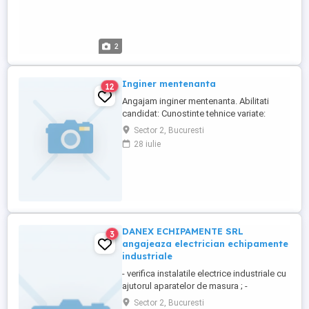
2
Inginer mentenanta
12
Angajam inginer mentenanta. Abilitati
candidat: Cunostinte tehnice variate:
mecanice, instalatii electrice, hidraulice,
Sector 2, Bucuresti
operare PC, etc. Altele: responsabil,
28 iulie
ambitios, capabilitate de integrare rapida
in echipa cu respectarea procedurilor
interne, atentie sporita la cerintele
clientilor, bun organizator Descriere ...
DANEX ECHIPAMENTE SRL
3
angajeaza electrician echipamente
industriale
- verifica instalatile electrice industriale cu
ajutorul aparatelor de masura ; -
inlocuieste si repara echipamentul electric
Sector 2, Bucuresti