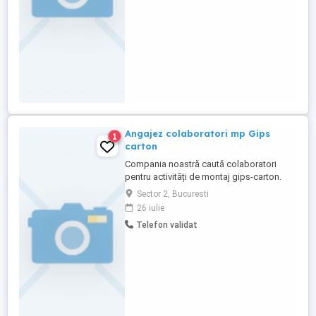
muncă Începere ...
Angajez colaboratori mp Gips
1
carton
Compania noastră caută colaboratori
pentru activități de montaj gips-carton.
Candidatul ideal va avea experiență în
Sector 2, Bucuresti
lucrul cu plăci de gips-carton, inclusiv
26 iulie
tăiere, fixare și finisare. Responsabilitățile
Telefon validat
principale vor include pregătirea
suprafețelor, montarea structurilor
metalice sau din lemn, aplicarea ...