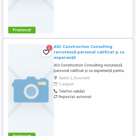
Promovat
ASI Construction Consulting
2
recrutează personal calificat și cu
experiență
ASI Construction Consulting recrutează
personal calificat și cu experiență pentru
proiecte de construcții desfășurate în
Sector 2, Bucuresti
Italia. Oferim: Salariu negociabil, în funcție
5 august
de experiență și calificare; Masă de prânz
Telefon validat
asigurată; Transport dus întors România
Repostat automat
Italia asigurat de companie; Cazare ...
Promovat