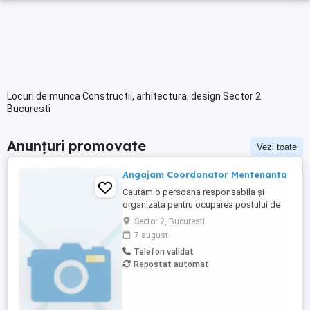
Locuri de munca Constructii, arhitectura, design Sector 2
Bucuresti
Anunțuri promovate
Vezi toate
Angajam Coordonator Mentenanta
Cautam o persoana responsabila și
organizata pentru ocuparea postului de
Coordonator Mentenanta, care sa
Sector 2, Bucuresti
coordoneze și sa urmareasca activitatea
7 august
echipelor tehnice. Responsabilitati
Telefon validat
principale coordonarea echipelor de
Repostat automat
tehnicieni și organizarea si planificarea
activitatilor de mentenanta; preluarea, ...