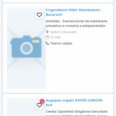
Frigotehnist HVAC Mentenanta -
Bucuresti
Activitate: - Executa lucrari de mentenanta
preventiva si corectiva a echipamentelor
industriale HVAC - Incarcare cu freon,
Sector 2, Bucuresti
schimbare ulei, incuire ventiloare -
27 iulie
Echipamentele sunt in cladiri de birouri
Telefon validat
Cerinte: - Experienta in instalatii HVAC +
mentenanta - Permis auto - Disponibilitate
pentru delegatii ...
Angajam urgent SOFER CAMION
1
8x4
Cerințe: Experiență obligatorie Seriozitate