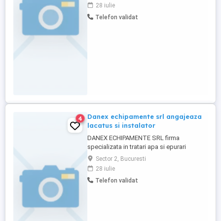
defect;( tablouri forta 230 - 380 volti si
28 iulie
tablouri de automatizare si motoare
Telefon validat
electrice); - pune sub tensiune instalatia; -
interpreteaza corect schemele electrice; -
utilizeaza ...
Danex echipamente srl angajeaza
4
lacatus si instalator
DANEX ECHIPAMENTE SRL firma
specializata in tratari apa si epurari
angajeaza Lacatus Mecanic si Instalator in
Sector 2, Bucuresti
vederea completari echipei. - Lacatus
28 iulie
mecanic - montaj echipamente (
Telefon validat
pompe,mixere,sisteme aerare,sisteme de
deshidratare namol) in statii de
epurare,,statii de tratare si statii de
pompare - ...