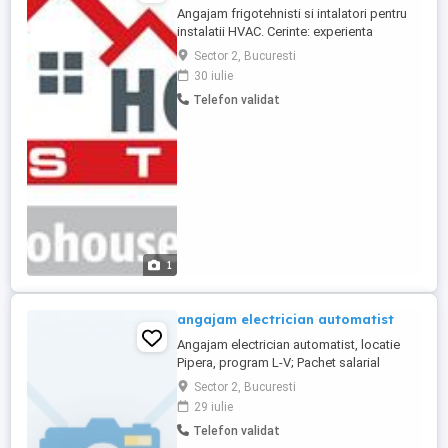
Angajam frigotehnisti si intalatori pentru
instalatii HVAC. Cerinte: experienta
seriozitate disponibilitate la deplasari
Sector 2, Bucuresti
detinere permis cat.B Se oferta salariu
30 iulie
atractiv si bonuri de masa. Pentru detalii
Telefon validat
sau neclaritati, va stam la dispozitie.
1
angajam electrician automatist
Angajam electrician automatist, locatie
Pipera, program L-V; Pachet salarial
atractiv. Relatii la
Sector 2, Bucuresti
29 iulie
Telefon validat