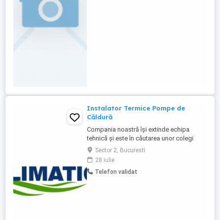
Instalator Termice Pompe de
Căldură
Compania noastră își extinde echipa
tehnică și este în căutarea unor colegi
pentru poziția de Instalator instalații
Sector 2, Bucuresti
tehnico-sanitare și de gaze (COR 712609)
28 iulie
Instalator pentru pompe de căldură (COR
Telefon validat
712614). Dacă ai experiență în domeniul
instalațiilor termice, sanitare și al
sistemelor moderne de încălzire ...