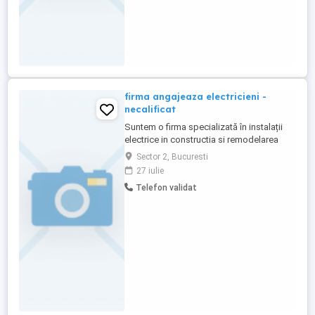
firma angajeaza electricieni -
necalificat
Suntem o firma specializată în instalații
electrice in constructia si remodelarea
spatiilor comerciale. Ce presupune
Sector 2, Bucuresti
activitatea: Montaj jgheab cablu, cablare
27 iulie
aparenta in tub pvc. Montaj aparataje
Telefon validat
electrice Conectare doze și tablouri
electrice Lucru în echipă pe șantier, sub
coordonarea unui șef ...