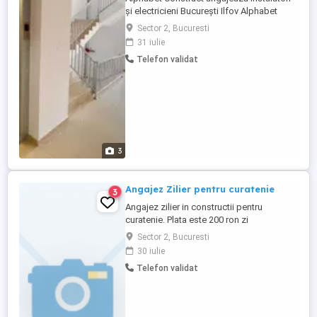
și electricieni București Ilfov Alphabet
Construct își mărește echipa și angajează
Sector 2, Bucuresti
instalatori sanitari termici și electricieni
31 iulie
pentru proiecte rezidențiale și comerciale
Telefon validat
din București și Ilfov. Căutăm: Instalatori
sanitari și termici Electricieni (autorizarea
...
3
Angajez Zilier pentru curatenie
3
Angajez zilier in constructii pentru
curatenie. Plata este 200 ron zi
Sector 2, Bucuresti
30 iulie
Telefon validat