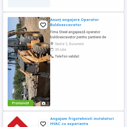
Anunț angajare Operator
Buldoexcavator
Fima Steel angajează operator
buldoexcavator pentru șantiere de
construcții civile și industriale. Cerințe:
Sector 2, Bucuresti
Atestat certificat de operator
30 iulie
buldoexcavator (valabil) Experiență
Telefon validat
minimă 2-3 ani pe utilaj similar Cunoștințe
de bază mecanică întreținere utilaj
Disponibilitate deplasare pe șantiere
Oferim: ...
Promovat
1
Angajam frigotehnisti instalatori
HVAC cu experienta