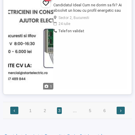
Candidatul Ideal Cum ne dorim sa fii? Ai
absolvit un liceu cu profil energetic sau
scoala de maistri (calificare de electrician
Sector 2, Bucuresti
sau maistru electrician) sau ai facut
24 iulie
cursuri de pregatire in domeniul electric; Ai
Telefon validat
experienta ca electrician (autorizatia ANRE
constituie avantaj); Interpretezi corect
schemele ...
1
‹
›
1
2
3
…
5
6