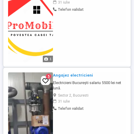
31 iulie
proiectarea mobilierului la comanda
Telefon validat
constituie un avantaj. Cunostinte de lucru
in PRO100. Atentie la detalii,
responsabilitate si spirit ...
1
Angajez electricieni
3
Electricieni București salariu 5500 lei net
lună.
Sector 2, Bucuresti
31 iulie
Telefon validat