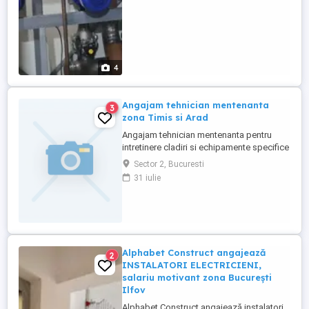
4
Angajam tehnician mentenanta
3
zona Timis si Arad
Angajam tehnician mentenanta pentru
intretinere cladiri si echipamente specifice
statiilor de carburanti, cu contract pe
Sector 2, Bucuresti
perioada nedeterminata, cu program
31 iulie
flexibil. Certificatul de calificare si permisul
de conducere categoria B, constitue un
avantaj.
Alphabet Construct angajează
2
INSTALATORI ELECTRICIENI,
salariu motivant zona București
Ilfov
Alphabet Construct angajează instalatori