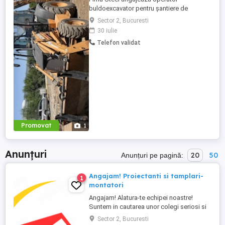
buldoexcavator pentru șantiere de
construcții civile și industriale. Cerințe:
Sector 2, Bucuresti
Atestat certificat de operator
30 iulie
buldoexcavator (valabil) Experiență
Telefon validat
minimă 2-3 ani pe utilaj similar Cunoștințe
de bază mecanică întreținere utilaj
Disponibilitate deplasare pe șantiere
Oferim: ...
Promovat
1
Anunțuri
20
50
Anunțuri pe pagină:
Angajam! Proiectanti si tamplari-
1
montatori
Angajam! Alatura-te echipei noastre!
Suntem in cautarea unor colegi seriosi si
pasionati pentru urmatoarele posturi:
Sector 2, Bucuresti
Proiectant mobilier PRO100 Experienta in