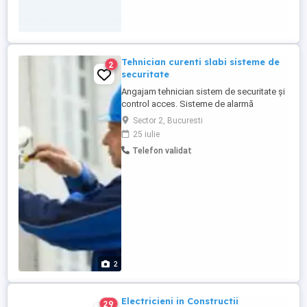
Tehnician curenti slabi sisteme de
2
securitate
Angajam tehnician sistem de securitate și
control acces. Sisteme de alarmă
hikvision paradox ajax dsc etc Sisteme de
Sector 2, Bucuresti
control acces automatizări porți , bariere
25 iulie
automate , interfoane video Posesor
Telefon validat
permis cat B Experiență în domeniu
avantaj program luni - vineri 9-18 salariu
4000 - 4500 ron
2
Electricieni in Constructii
29