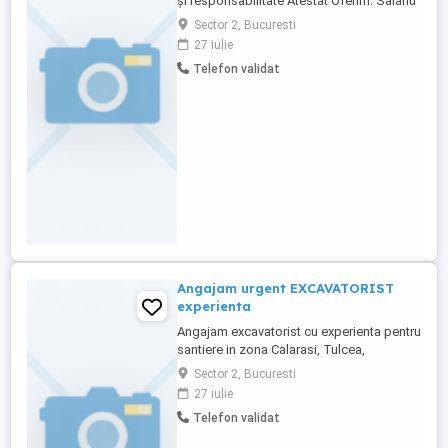
și responsabilitate Atestat Oferim: Salariu
atractiv (în funcție de experiență) cu plata
Sector 2, Bucuresti
la timp Contract de muncă Începere
27 iulie
imediată Loc munca: santiere Calarasi,
Telefon validat
Tulcea, Constanta Telefon:
Angajam urgent EXCAVATORIST
experienta
Angajam excavatorist cu experienta pentru
santiere in zona Calarasi, Tulcea,
Bucuresti. Cerințe: Experiență în operarea
Sector 2, Bucuresti
excavatorului Seriozitate și
27 iulie
responsabilitate Atestat operator utilaje
Telefon validat
(avantaj) Oferim: Salariu atractiv (în funcție
de experiență) cu plata la timp Contract de