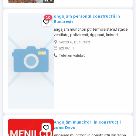
angajam personal constructii in
10
București
angajam muncitori ptr termosistem,fațade
ventilate, polivalenti, rigipsari, finisori,
zidari rog mesaj pe WhatsApp
Sector 6, Bucuresti
azi 06:11
Telefon validat
Angajăm muncitori în construcții
zona Deva
Angajam muncitori în construcții din zona