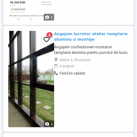
1
Angajam lucrator atelier tamplarie
6
aluminiu si montaje
Angajam confectioneri montatori
tamplarie aluminiu pentru punctul de lucru
din Bragadiru. Program de lucru de luni
Sector 6, Bucuresti
pana vineri 7.30-16.30 cu pauza de masa.
4 august
Se cere experienta in domeniu. Salariul se
Telefon validat
negociaza la interviu in functie de abilitati
si competenta. Salariul oferit este 6000 lei
net. Oferim ...
1