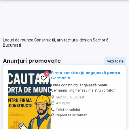
Locuri de munca Constructii, arhitectura, design Sector 6
Bucuresti
Anunțuri promovate
Vezi toate
Firma construcții angajează pentru
4
Germania
Firma construcții angajează pentru
Germania : inginer sau maistru vorbitor
limba germana cunostinte Aufmas -
Sector 6, Bucuresti
Macaragiu - Sef echipa (vorbitor germană
4 august
minim 30%) - Fierari - Dulgheri - Zidari -
Telefon validat
Macaragi
Repostat automat