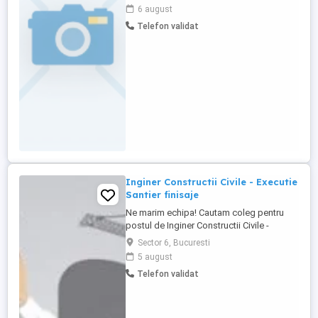
6 august
Telefon validat
Inginer Constructii Civile - Executie
Santier finisaje
Ne marim echipa! Cautam coleg pentru
postul de Inginer Constructii Civile -
Executie Santier Finisaje Ce asteptari
Sector 6, Bucuresti
avem de la noul coleg? Experienta in
5 august
domeniul constructiilor pe o pozitie
Telefon validat
similara in executie (coordonare santier)
Diploma constructii civile Seriozitate ,
rabdare , energie buna ...