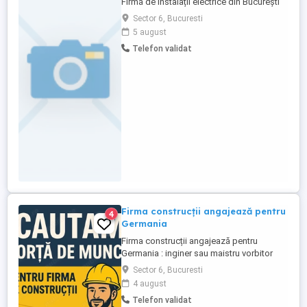
Firmă de instalații electrice din București
caută personal pentru lucrări la blocuri,
Sector 6, Bucuresti
case, birouri, magazine și șantiere. Oferim:
5 august
salariu atractiv, bonusuri, prime, transport
Telefon validat
asigurat. Contact:
Firma construcții angajează pentru
4
Germania
Firma construcții angajează pentru
Germania : inginer sau maistru vorbitor
limba germana cunostinte Aufmas -
Sector 6, Bucuresti
Macaragiu - Sef echipa (vorbitor germană
4 august
minim 30%) - Fierari - Dulgheri - Zidari -
Telefon validat
Macaragi