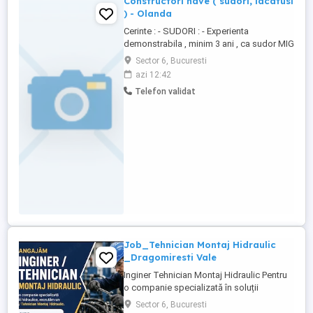
Constructori nave ( sudori, lacatusi
) - Olanda
Cerinte : - SUDORI : - Experienta
demonstrabila , minim 3 ani , ca sudor MIG
- MAG in constructii navale - Certificate de
Sector 6, Bucuresti
sudura , 135-136-138 , valabile -
azi 12:42
Cunostinte limba engleza , nivel mediu -
Telefon validat
Permis auto B . Masina personala este un
avantaj - LACATUSI : - Experienta
demonstrabila , minim ...
Job_Tehnician Montaj Hidraulic
_Dragomiresti Vale
Inginer Tehnician Montaj Hidraulic Pentru
o companie specializată în soluții
hidraulice, recrutăm un Inginer Tehnician
Sector 6, Bucuresti
Montaj Hidraulic. Locație: Chiajna