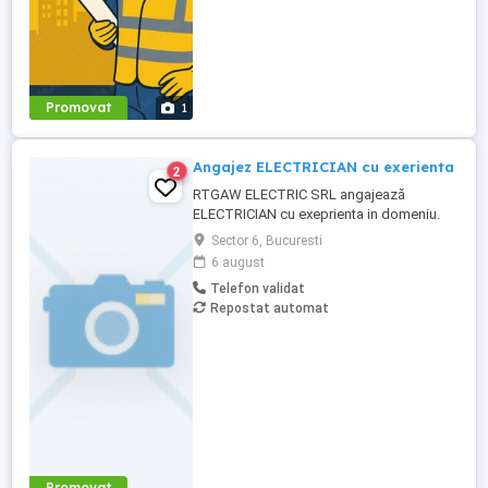
Promovat
1
Angajez ELECTRICIAN cu exerienta
2
RTGAW ELECTRIC SRL angajează
ELECTRICIAN cu exeprienta in domeniu.
Cautam electricieni cu experienta pentru
Sector 6, Bucuresti
proiecte in Bucuresti si Ilfov. *Oferim:* *
6 august
5.500 - 7.000 lei net, in functie de
Telefon validat
experienta; * bonusuri de performanta; *
Repostat automat
scule si echipamente asigurate; *
transport decont transport, in functie ...
Promovat