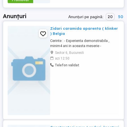
Anunțuri
20
50
Anunțuri pe pagină:
Zidari caramida aparenta ( klinker
) Belgia
Cerinte : - Experienta demonstrabila ,
minim4 ani in aceasta meserie -
Cunostinte limba engleza franceza , nivel
Sector 6, Bucuresti
mediu - Permis auto B , masina personala ,
azi 12:50
este un avantaj Se ofera : - Salariul NET
Telefon validat
3000 - 4000 EUR , in functie de experienta -
Cazare , taxe , platite de angajator - Proiect
pe termen ...