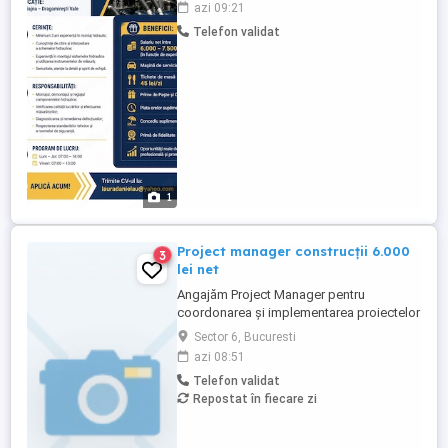
azi 09:21
Dragomirești Vale Cerințe: * Minimum 3 ani
Telefon validat
experiență în montaj hidraulic; *
Cunoștințe de citire și interpretare a
schemelor hidraulice; * ...
1
Project manager construcții 6.000
3
lei net
Angajăm Project Manager pentru
coordonarea și implementarea proiectelor
aflate în execuție și dezvoltare. Căutăm o
Sector 6, Bucuresti
persoană organizată, responsabilă și
azi 08:51
orientată către rezultate, care să asigure
Telefon validat
buna desfășurare a proiectelor și
Repostat în fiecare zi
respectarea termenelor stabilite.
Responsabilități: Planificarea,
coordonarea ...