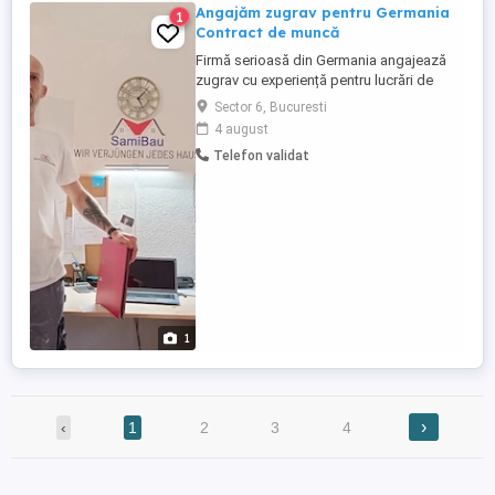
Angajăm zugrav pentru Germania
1
Contract de muncă
Firmă serioasă din Germania angajează
zugrav cu experiență pentru lucrări de
finisaje interioare și exterioare. Oferim:
Sector 6, Bucuresti
Contract de muncă legal în Germania.
4 august
Salariu de început: 15 euro peoră (primele
Telefon validat
2 luni). După perioada de probă, dacă ești
serios și lucrezi bine, salariul crește la 17
euro ...
1
›
‹
1
2
3
4