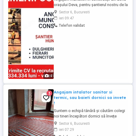
orașului Deva, pentru șantierul nostru de la
Vețel, jud Hunedoara. dulgheri fierari,
Sector 6, Bucuresti
muncitori necalificati Salariu intre 180-260
ieri 09:47
lei zi Program de lucru: Luni - Vineri ,
Telefon validat
Sâmbata:
1
Angajam intalator sanitar si
3
termic, sau baieti dornici sa invete
!
Suntem o echipă tânără și căutăm colegi
noi tineri începători dornici să învețe
meserie sau meseriași cu experiență! Ce
Sector 6, Bucuresti
lucrări facem: Instalații sanitare și termice
ieri 07:29
(lipit tras PPR, PVC, încălzire în pardoseală