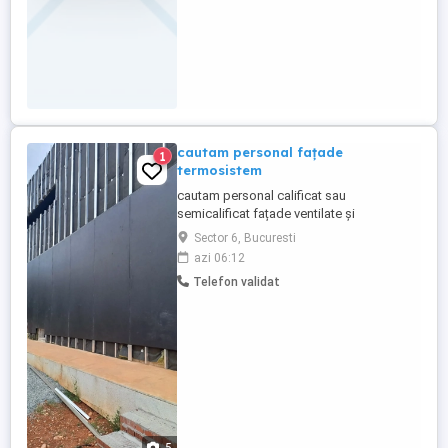
cautam personal fațade
1
termosistem
cautam personal calificat sau
semicalificat fațade ventilate și
termosistem, decorativă
Sector 6, Bucuresti
azi 06:12
Telefon validat
5