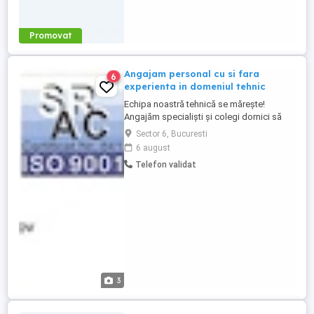
Promovat
Angajam personal cu si fara
6
experienta in domeniul tehnic
Echipa noastră tehnică se mărește!
Angajăm specialiști și colegi dornici să
învețe Ești un tehnician cu experiență sau
Sector 6, Bucuresti
Vrei să înveți o meserie de viitor, sigură și
6 august
bine plătită? Compania noastră,
Telefon validat
specializată în asistență tehnică, punere în
funcțiune, service și întreținere pentru
echipamente de încălzire ...
3