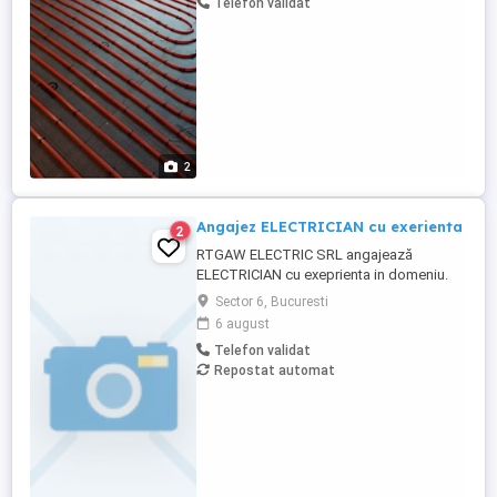
Telefon validat
și tot ce ține de domeniu). Nu angajăm
zilieri și nu căutăm persoane care vor să ...
2
Angajez ELECTRICIAN cu exerienta
2
RTGAW ELECTRIC SRL angajează
ELECTRICIAN cu exeprienta in domeniu.
Cautam electricieni cu experienta pentru
Sector 6, Bucuresti
proiecte in Bucuresti si Ilfov. *Oferim:* *
6 august
5.500 - 7.000 lei net, in functie de
Telefon validat
experienta; * bonusuri de performanta; *
Repostat automat
scule si echipamente asigurate; *
transport decont transport, in functie ...