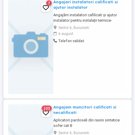
Angajari instalatori calificati si
7
ajutor instalator
Angajăm instalatori cafilicati și ajutor
instalator pentru instalații termice-
sanitare. Se lucrează în toate sectoarele
Sector 6, Bucuresti
din București. Salariu atractiv + carte de
6 august
munca
Telefon validat
Angajam muncitori calificati si
103
necalificati
Aplicatori pardoseli din rasini sintetice
sofer cat B
Sector 6, Bucuresti