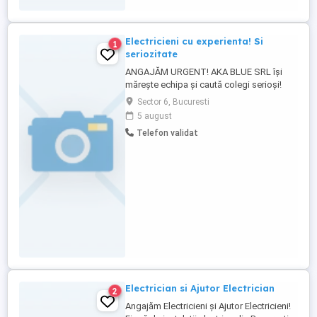
Electricieni cu experienta! Si
1
seriozitate
ANGAJĂM URGENT! AKA BLUE SRL își
mărește echipa și caută colegi serioși!
Electricieni Ajutor electricieni (experiența
Sector 6, Bucuresti
constituie un avantaj, dar nu este
5 august
obligatorie) Ce oferim: Salariu atractiv,
Telefon validat
plătit la timp Contract de muncă Program
stabil Posibilitate de avansare Mediu de
lucru profesionist ...
Electrician si Ajutor Electrician
2
Angajăm Electricieni și Ajutor Electricieni!