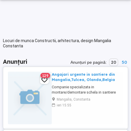
Locuri de munca Constructii, arhitectura, design Mangalia
Constanta
Anunțuri
20
50
Anunțuri pe pagină:
Angajari urgente in santiere din
129
Mangalia,Tulcea, Olanda,Belgia
Companie specializata in
montare/demontare schela in santiere
navale ofera spre ocupare posturi de
Mangalia, Constanta
schelari sau muncitori necalificati cu
ieri 15:55
posibilitate de calificare la locul de
munca. Pachet salarial/beneficii : - Pachet
salarial atractiv; - Cazare; - Masa ; -
Posibilitate plecare in strainatate ( Belgia
...