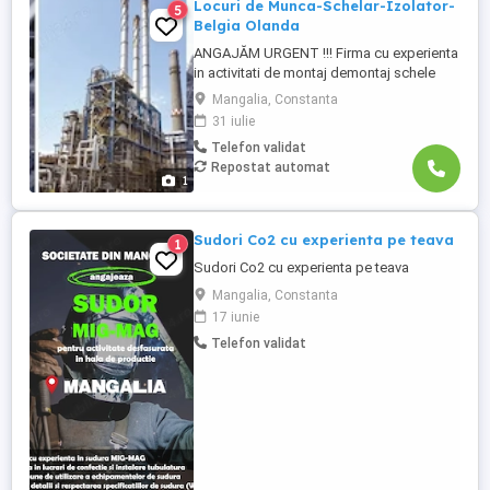
Locuri de Munca-Schelar-Izolator-
5
Belgia Olanda
ANGAJĂM URGENT !!! Firma cu experienta
in activitati de montaj demontaj schele
industriale si izolatii industriale in rafinarii,
Mangalia, Constanta
combinate petrochimice, otelarii, ofera
31 iulie
locuri de munca in Belgia pentru: - schelari
Telefon validat
muncitori necalificati pentru activitatea de
Repostat automat
montaj demontaj schele industriale; - ...
1
Sudori Co2 cu experienta pe teava
1
Sudori Co2 cu experienta pe teava
Mangalia, Constanta
17 iunie
Telefon validat