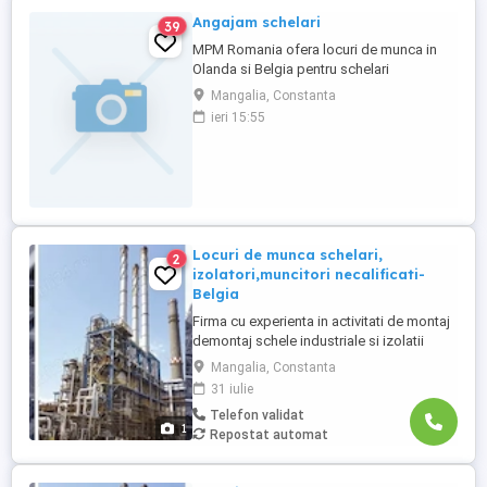
Angajam schelari
39
MPM Romania ofera locuri de munca in
Olanda si Belgia pentru schelari
industriali,izolatori,vopsitori. Tarife intre
Mangalia, Constanta
10-17 /ora,net,in functie de
ieri 15:55
abilitati,vechime,calificari,certificate. Plata
transportului din Romania si
inapoi(concedii)in limita a 100 /sens. La
tariful stabilit se adauga tarif pentru ...
Locuri de munca schelari,
2
izolatori,muncitori necalificati-
Belgia
Firma cu experienta in activitati de montaj
demontaj schele industriale si izolatii
industriale in rafinarii, combinate
Mangalia, Constanta
petrochimice, otelarii ofera locuri de
31 iulie
munca in Belgia pentru: - schelari
Telefon validat
muncitori necalificati pentru activitatea de
1
Repostat automat
montaj demontaj schele industriale; -
izolatori (vata+tabla) pentru ...