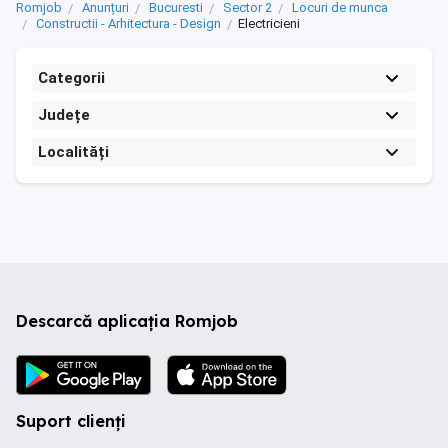
Romjob
Anunțuri
Bucuresti
Sector 2
Locuri de munca
Constructii - Arhitectura - Design
Electricieni
Categorii
Județe
Localități
Descarcă aplicația Romjob
Suport clienți