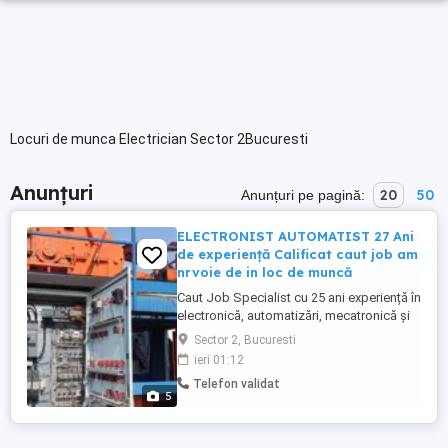
Locuri de munca Electrician Sector 2Bucuresti
Anunțuri
20
50
Anunțuri pe pagină:
ELECTRONIST AUTOMATIST 27 Ani
de experiență Calificat caut job am
nrvoie de in loc de muncă
Caut Job Specialist cu 25 ani experiență în
electronică, automatizări, mecatronică și
reparații industriale Sunt un electronist cu
Sector 2, Bucuresti
26 de ani de experiență practică în
ieri 01:12
depanarea și modernizarea sistemelor
Telefon validat
industriale. Ofer soluții complete pentru
5
mașinării, mașini-unelte, echipamente
speciale și panouri ...