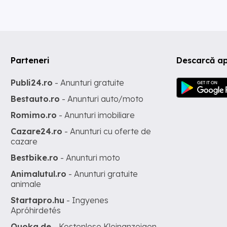
Parteneri
Descarcă ap
Publi24.ro
- Anunturi gratuite
Bestauto.ro
- Anunturi auto/moto
Romimo.ro
- Anunturi imobiliare
Cazare24.ro
- Anunturi cu oferte de
cazare
Bestbike.ro
- Anunturi moto
Animalutul.ro
- Anunturi gratuite
animale
Startapro.hu
- Ingyenes
Apróhirdetés
Quoka.de
- Kostenlose Kleinanzeigen