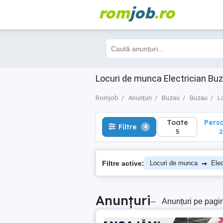
rom
job
.ro
Toate
Perso
Filtre
4
5
2
Locuri de munca Electrician B
Romjob
Anunțuri
Buzau
Buzau
L
Toate
Pers
Filtre
4
5
2
→
Filtre active:
Locuri de munca
Elec
Anunțuri
–
Anunțuri pe pagi