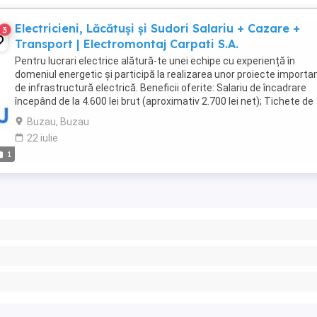
Electricieni, Lăcătuși și Sudori Salariu + Cazare +
3
Transport | Electromontaj Carpati S.A.
Pentru lucrari electrice alătură-te unei echipe cu experiență în
domeniul energetic și participă la realizarea unor proiecte importa
de infrastructură electrică. Beneficii oferite: Salariu de încadrare
începând de la 4.600 lei brut (aproximativ 2.700 lei net); Tichete de
masă în valoare de 35 ...
Buzau, Buzau
22 iulie
1