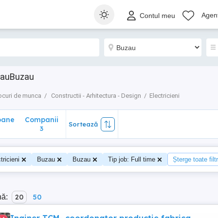
ane
Companii
Sortează
Agenț
Contul meu
3
uzauBuzau
ocuri de munca
Constructii - Arhitectura - Design
Electricieni
oane
Companii
Sortează
3
tricieni
Buzau
Buzau
Tip job: Full time
Șterge toate filt
nă:
20
50