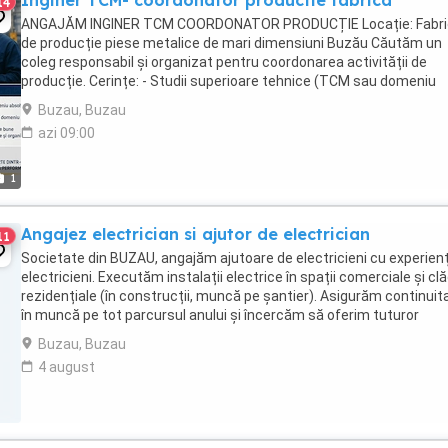
Inginer TCM- coordonator productie fabrica
14
ANGAJĂM INGINER TCM COORDONATOR PRODUCȚIE Locație: Fabri
de producție piese metalice de mari dimensiuni Buzău Căutăm un
coleg responsabil și organizat pentru coordonarea activității de
producție. Cerințe: - Studii superioare tehnice (TCM sau domeniu
similar) - Experiență în coordonarea producției ...
Buzau, Buzau
azi 09:00
1
Angajez electrician si ajutor de electrician
11
Societate din BUZAU, angajăm ajutoare de electricieni cu experienț
electricieni. Executăm instalații electrice în spații comerciale și clă
rezidențiale (în construcții, muncă pe șantier). Asigurăm continuit
în muncă pe tot parcursul anului și încercăm să oferim tuturor
angajaților noștri ...
Buzau, Buzau
4 august