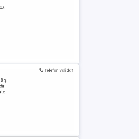
că
Telefon validat
ă și
diri
ate