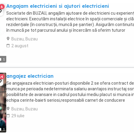
Angajam electricieni si ajutori electricieni
6
Societate din BUZAU, angajăm ajutoare de electricieni cu experienț
electricieni. Executăm instalații electrice în spații comerciale și clă
rezidențiale (în construcții, muncă pe șantier). Asigurăm continuit
în muncă pe tot parcursul anului și încercăm să oferim tuturor
angajaților noștri ...
Buzau, Buzau
2 august
1
angajez electrician
14
Se angajeaza electrician-posturi disponibile 2 se ofera contract de
munca pe perioada nedeterminata salariu avantajos instructaj ss
posibilitate de avansare in cadrul postului mediu placut si munca i
echipa cerinte-baieti seriosi,responsabili carnet de conducere
reprezinta un avantaj disponibilitate ...
Buzau, Buzau
29 iulie
1