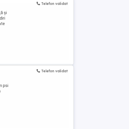
Telefon validat
ă și
diri
ate
Telefon validat
m psi
n