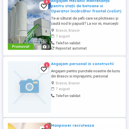
Angajăm Mecanic mentenanță
9
pentru stații de betoane si
Operator încărcător frontal (volist)
Te-ai săturat de șefii care se plictisesc și
caută nod în papură? La noi vii, muncești
iar la final de luna pleci cu banii în buzunar!
Brasov, Brasov
Ce căutăm: Un om harnic, serios și
7 august
punctual nu doctori în științe . Să ai
Telefon validat
minime cunoștințe sau pasiune pentru
Promovat
3
Repostat automat
utilaje (experiența contează, dar prețuim
mai mult ...
Angajam personal in constructii
1
Angajam pentru punctele noastre de lucru
din Brasov si imprejurimi, personal
calificat si cu experienta in domeniul
Brasov, Brasov
constructiilor si anume: instalatori sanitari
7 august
si HVAC, electricieni. Relatii la tel:
Telefon validat
Manpower recruteaza
4