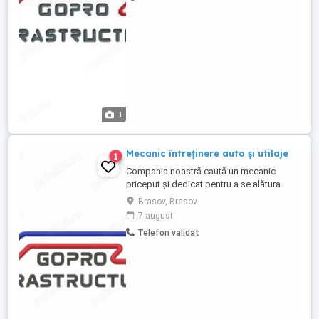
experienta fiecaruia. Oferim contract de
munca pe perioada nedeterminata
Tichete ...
1
Mecanic întreținere auto și utilaje
1
Compania noastră caută un mecanic
priceput și dedicat pentru a se alătura
echipei noastre în departamentul de
Brasov, Brasov
întreținere auto și utilaje. Dacă ai o
7 august
pasiune pentru utilaje, și ești expert în
Telefon validat
diagnosticarea și remedierea
defecțiunilor, atunci acest job ar putea fi
potrivit pentru tine. Responsabilități ...