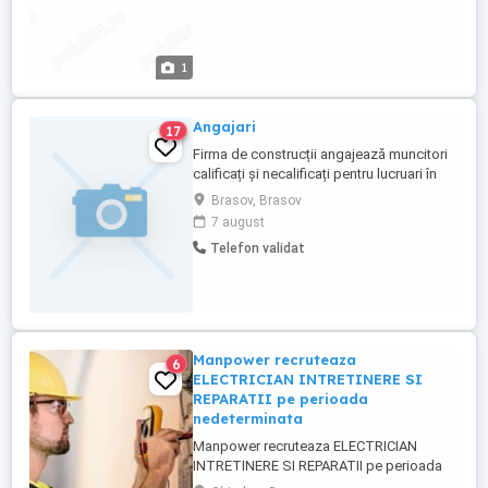
1
Angajari
17
Firma de construcții angajează muncitori
calificați și necalificați pentru lucruari în
construcții și amenajări interioare gleturi
Brasov, Brasov
regips tencuieli mecanizate gresie și
7 august
faianță zidărie fatazi exterioare. Oferim
Telefon validat
salaria atractive transport gratuit cazare.
Manpower recruteaza
6
ELECTRICIAN INTRETINERE SI
REPARATII pe perioada
nedeterminata
Manpower recruteaza ELECTRICIAN
INTRETINERE SI REPARATII pe perioada
nedeterminata pentru o companie din