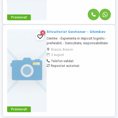
Promovat
Stivuitorist Gestionar - Ghimbav
4
Cerinte: - Experienta in depozit logistic -
preferabil; - Seriozitate, responsabilitate
și implicare; - Rezistenta la efort fizic; -
Brasov, Brasov
Posesor autorizatie ISCIR reprezinta
3 august
avantaj. Activitate: - Respectarea
Telefon validat
procedurilor operaţionale la nivel de
Repostat automat
depozit; - Manipularea cutiilor in depozit
cu ajutorul stivuitorului ...
Promovat