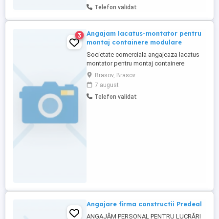
Telefon validat
Angajam lacatus-montator pentru
3
montaj containere modulare
Societate comerciala angajeaza lacatus
montator pentru montaj containere
modulare, cu domiciliul in Brasov sau
Brasov, Brasov
imprejurimi, program de lucru luni - vineri.
7 august
Pentru detalii sunati la telefon , luni - joi.
Telefon validat
Angajare firma constructii Predeal
ANGAJĂM PERSONAL PENTRU LUCRĂRI