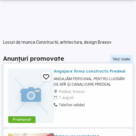
Locuri de munca Constructii, arhitectura, design Brasov
Anunțuri promovate
Vezi toate
Angajare firma constructii Predeal
ANGAJĂM PERSONAL PENTRU LUCRĂRI
DE APĂ ȘI CANALIZARE PREDEAL
Societate de construcții angajează, pentru
Predeal, Brasov
șantierul din Predeal: Muncitori calificați și
7 august
necalificați Instalatori rețele apă-canal
Telefon validat
Sudori PEHD (avantaj) Maiștri Șefi de
echipă (avantaj) Oferim: Salariu atractiv, în
funcție de experiență ...
Promovat