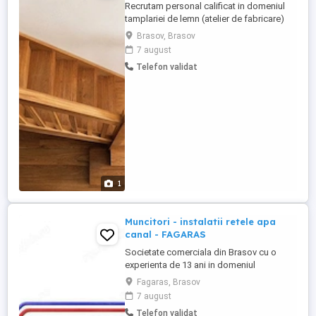
Recrutam personal calificat in domeniul
tamplariei de lemn (atelier de fabricare)
pentru misiuni in Franta! Dacă ai
Brasov, Brasov
experiență si ești dornic să lucrezi într-un
7 august
mediu stabil, avem o oportunitate
Telefon validat
excelentă pentru tine! Cerințe: Data de
incepere: imediata Limba franceza -
Obligatorie Experiență în tamplarie ...
1
Muncitori - instalatii retele apa
canal - FAGARAS
Societate comerciala din Brasov cu o
experienta de 13 ani in domeniul
constructiilor (instalatiilor) Angajam
Fagaras, Brasov
echipe de muncitori instalatii retele apa-
7 august
canal Se lucreaza in Fagaras Salariul se
Telefon validat
negociaza la interviu si este in functie de