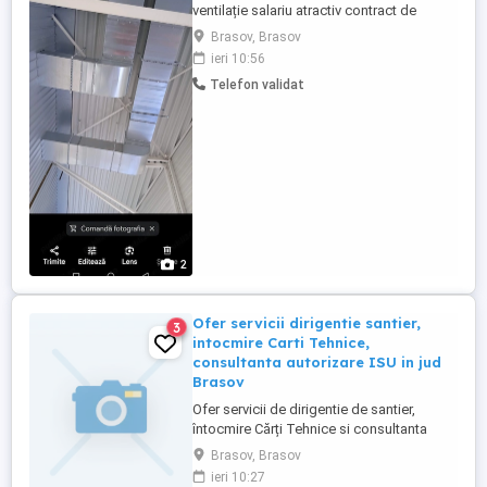
ventilație salariu atractiv contract de
munca deplasări în țară transport plătit și
Brasov, Brasov
diurna in deplasări pentru mai multe detalii
ieri 10:56
contactați-ne
Telefon validat
2
Ofer servicii dirigentie santier,
3
intocmire Carti Tehnice,
consultanta autorizare ISU in jud
Brasov
Ofer servicii de dirigentie de santier,
întocmire Cărți Tehnice si consultanta
avizare autorizare ISU pe raza judetului
Brasov, Brasov
Brasov.
ieri 10:27