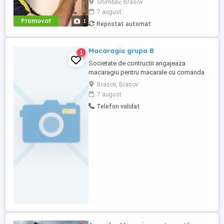
Ghimbav, Brasov
Ghimbav conform urmatoarelor cerinte: -
7 august
experienta anterioara in intretinere si
Promovat
1
Repostat automat
reparatii electrice; - certificare sau
calificare ca electrician; - abilitati excelente
de diagnosticare si rezolvare ...
Macaragiu grupa B
1
Societate de contructii angajeaza
macaragiu pentru macarale cu comanda
la sol grupa B
Brasov, Brasov
7 august
Telefon validat