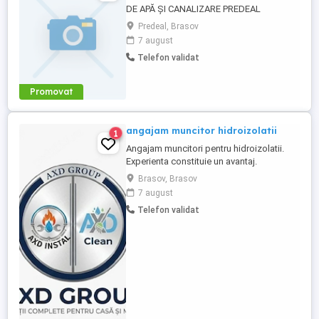
DE APĂ ȘI CANALIZARE PREDEAL
Societate de construcții angajează, pentru
Predeal, Brasov
șantierul din Predeal: Muncitori calificați și
7 august
necalificați Instalatori rețele apă-canal
Telefon validat
Sudori PEHD (avantaj) Maiștri Șefi de
echipă (avantaj) Oferim: Salariu atractiv, în
funcție de experiență ...
Promovat
angajam muncitor hidroizolatii
1
Angajam muncitori pentru hidroizolatii.
Experienta constituie un avantaj.
Deasemenea daca nu aveti experienta nu
Brasov, Brasov
este o problema, totul se invata daca
7 august
exista dorinta. pentru mai multe detalii va
Telefon validat
rugam sa ne contactati la numarul din
anunt.