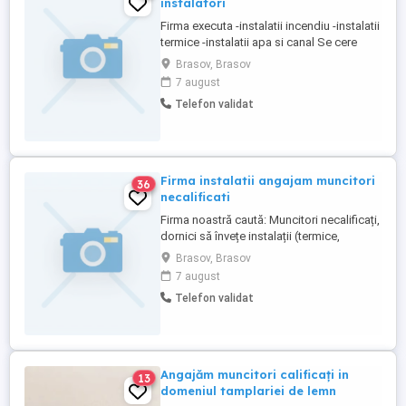
instalatori
Firma executa -instalatii incendiu -instalatii
termice -instalatii apa si canal Se cere
experienta, implicare si seriozitate. Se
Brasov, Brasov
ofera salariu de 6000 lei net Program de L-
7 august
V-8 ore Valabil pentru Brasov si Bucuresti
Telefon validat
Firma instalatii angajam muncitori
36
necalificati
Firma noastră caută: Muncitori necalificați,
dornici să învețe instalații (termice,
ventilație, incendiu),instalatii apa si canal
Brasov, Brasov
Locație: Brasov si București Se cere
7 august
implicare si seriozitate. Program de L-V-8
Telefon validat
ore Se ofera salariu de 3500+ bonuri
Angajăm muncitori calificați in
13
domeniul tamplariei de lemn