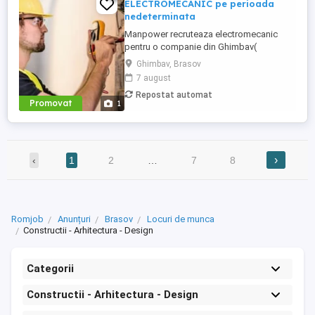
ELECTROMECANIC pe perioada
nedeterminata
Manpower recruteaza electromecanic
pentru o companie din Ghimbav(
producatoare de carton ondulat)-
Ghimbav, Brasov
responsabil cu întreținerea și repararea
7 august
instalațiilor și utilajelor industriale care
Repostat automat
includ și elemente mecanice și electrice
Promovat
1
(electromecanice). Responsabilități
principale: - monitorizeaza și execută ...
›
‹
1
2
…
7
8
Romjob
Anunțuri
Brasov
Locuri de munca
Constructii - Arhitectura - Design
Categorii
Constructii - Arhitectura - Design