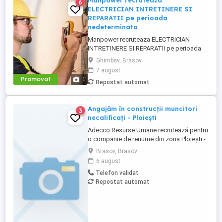
Manpower recruteaza
6
ELECTRICIAN INTRETINERE SI
REPARATII pe perioada
nedeterminata
Manpower recruteaza ELECTRICIAN
INTRETINERE SI REPARATII pe perioada
nedeterminata pentru o companie din
Ghimbav, Brasov
Ghimbav conform urmatoarelor cerinte: -
7 august
experienta anterioara in intretinere si
Promovat
1
Repostat automat
reparatii electrice; - certificare sau
calificare ca electrician; - abilitati excelente
de diagnosticare si rezolvare ...
Angajăm în construcții muncitori
3
necalificați - Ploiești
Adecco Resurse Umane recrutează pentru
o companie de renume din zona Ploiești -
Brazi, activă în domeniul construcțiilor și al
Brasov, Brasov
structurilor metalice. Responsabilități:
6 august
Montaj și manipulare structuri metalice;
Telefon validat
Încărcarea, descărcarea și manipularea
Repostat automat
materialelor; Asigurarea suportului logistic
pe șantier; Respectarea ...