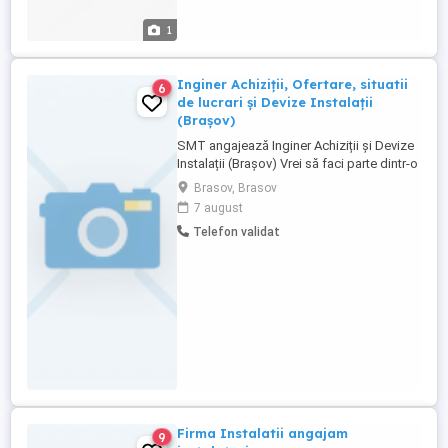
1
Inginer Achiziții, Ofertare, situatii
6
de lucrari și Devize Instalații
(Brașov)
SMT angajează Inginer Achiziții și Devize
Instalații (Brașov) Vrei să faci parte dintr-o
echipă dinamică și profesionistă? SMT
Brasov, Brasov
caută Inginer Achiziții și Devize pentru
7 august
proiecte de instalații în construcții, pe
Telefon validat
colaborare sau angajare. Ce vei face:
Realizezi devize pentru proiecte de
instalații; Gestionezi ...
Firma Instalatii angajam
9