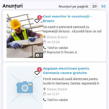
Anunțuri
20
50
Anunțuri pe pagină:
Caut muncitor în construcții -
5
Brașov
Se caută o persoană serioasă cu
experiență de lucru - să poată face: un zid
de cărămidă DREPT, confecționare
Brasov, Brasov
cofrag, montare gresie, montare faianță,
ieri 23:24
tencuit, gletuit. NU este necesar să care
Telefon validat
sau să ridice lucruri grele.
Repostat în fiecare zi
2
Angajam electricieni pentru
9
Germania cazare gratuita
Firmă serioasă caută electricieni pentru
lucrări în Germania. Cerințe: experiență în
instalații electrice (rezidențial industrial)
Brasov, Brasov
seriozitate și dorință de muncă permis
ieri 12:31
categoria B avantaj limba germană
Telefon validat
constituie avantaj, dar nu este obligatorie
Oferim: contract legal salariu atractiv, ...