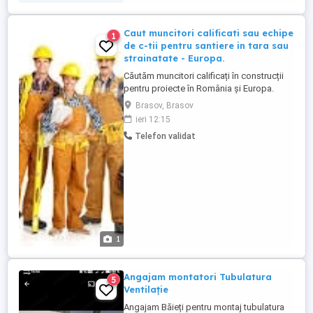
Caut muncitori calificati sau echipe
1
de c-tii pentru santiere in tara sau
strainatate - Europa.
Căutăm muncitori calificați în construcții
pentru proiecte în România și Europa.
Angajăm DOAR personal specializat,
Brasov, Brasov
capabil să lucreze la normă, integrat în
ieri 12:15
echipe deja formate Domenii vizate:
Telefon validat
montatori fațade din cărămidă aparentă
cărămidă transparentă zidari fierari beton
rigipsari Oferim ...
1
Angajam montatori Tubulatura
5
Ventilație
Angajam Băieți pentru montaj tubulatura