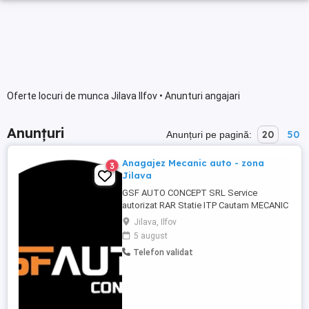
Oferte locuri de munca Jilava Ilfov • Anunturi angajari
Anunțuri
20
50
Anunțuri pe pagină:
Anagajez Mecanic auto - zona
3
Jilava
GSF AUTO CONCEPT SRL Service
autorizat RAR Statie ITP Cautam MECANIC
AUTO cu experienta (minim 1 an) Nu
Jilava, Ilfov
excludem posibilitatea angajarii unei
5 august
persoane fara experienta, in anumite
Telefon validat
conditii Program de lucru luni-vineri 8.30-
17.30 (cu 1 ora pauza de masa)
Sambata,duminica si Sarbatori legale -
LIBER Mediul ...