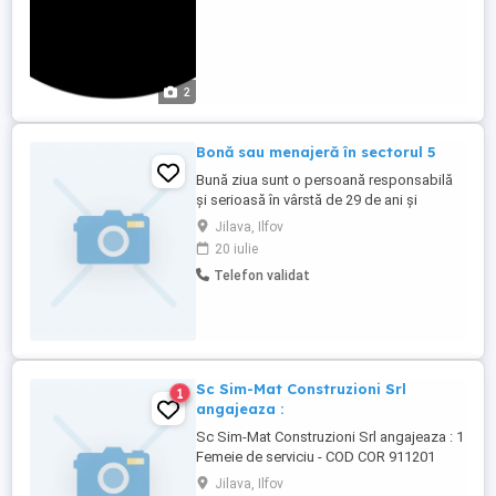
2
Bonă sau menajeră în sectorul 5
Bună ziua sunt o persoană responsabilă
și serioasă în vârstă de 29 de ani și
locuiesc în sectorul 5 îmi ofer serviciile
Jilava, Ilfov
pentru îngrijirea copiilor și a persoanelor
20 iulie
în vârstă sau pentru menaj și curățenie În
Telefon validat
București sunt serioasă punctuală și gata
să ajut!
Sc Sim-Mat Construzioni Srl
1
angajeaza :
Sc Sim-Mat Construzioni Srl angajeaza : 1
Femeie de serviciu - COD COR 911201
Conditii bune de munca
Jilava, Ilfov