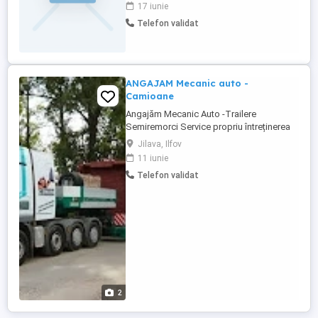
17 iunie
Telefon validat
ANGAJAM Mecanic auto -
Camioane
Angajăm Mecanic Auto -Trailere
Semiremorci Service propriu întreținerea
și reparația trailere și semiremorci își
Jilava, Ilfov
mărește echipa și angajează Mecanic
11 iunie
Auto. Cerințe postului: Experiență în
Telefon validat
domeniu reparații si intretinere in domeniul
mecanicii ( trailere semiremorci -constituie
avantaj) Cunoștințe ...
2