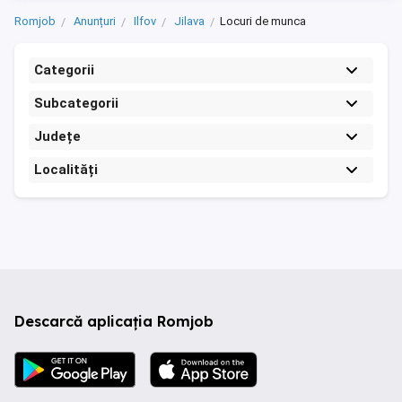
Romjob
Anunțuri
Ilfov
Jilava
Locuri de munca
Categorii
Subcategorii
Județe
Localități
Descarcă aplicația Romjob