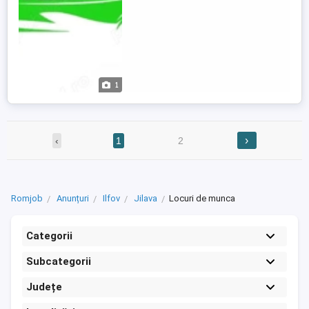
Colaborarea ...
1
›
‹
1
2
Romjob
Anunțuri
Ilfov
Jilava
Locuri de munca
Categorii
Subcategorii
Județe