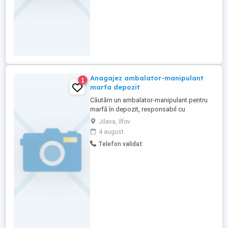
Anagajez ambalator-manipulant
1
marfa depozit
Căutăm un ambalator-manipulant pentru
marfă în depozit, responsabil cu
pregătirea și manipularea produselor în
Jilava, Ilfov
vederea expediției sau depozitării.
4 august
Principalele responsabilități includ
Telefon validat
ambalarea corectă a mărfurilor, asigurarea
integrității coletelor, manipularea eficientă
și sigură a acestora, precum ...