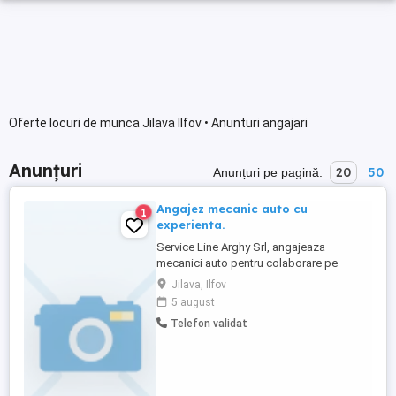
Oferte locuri de munca Jilava Ilfov • Anunturi angajari
Anunțuri
20
50
Anunțuri pe pagină:
Angajez mecanic auto cu
1
experienta.
Service Line Arghy Srl, angajeaza
mecanici auto pentru colaborare pe
termen lung. RESPONSABILITATI Reparatii
Jilava, Ilfov
mecanice generale multimarca: - Revizii
5 august
ulei, filtre. - Distributii. - Suspensii si
Telefon validat
articulatii. OFERIM Salariu competitiv in
functie de experienta Contract de munca
legal in Romania, mediu ...