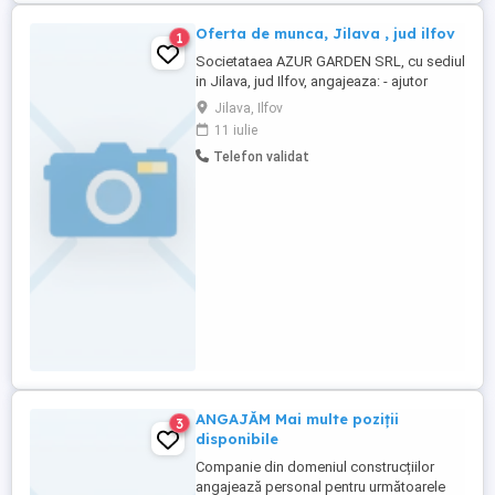
Oferta de munca, Jilava , jud ilfov
1
Societataea AZUR GARDEN SRL, cu sediul
in Jilava, jud Ilfov, angajeaza: - ajutor
bucatar 1 post vacant, se solicita studii
Jilava, Ilfov
generale si cunoasterea limbii engleze
11 iulie
nivel elementar
Telefon validat
ANGAJĂM Mai multe poziții
3
disponibile
Companie din domeniul construcțiilor
angajează personal pentru următoarele