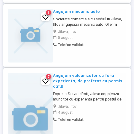
Angajam mecanic auto
1
Societate comerciala cu sediul in Jilava,
Ilfov angajeaza mecanic auto. Oferim
contract de munca, salariu motivant,
Jilava, Ilfov
masina de serviciu, masa calda
5 august
Telefon validat
Angajam vulcanizator cu fara
7
experienta, de preferat cu permis
cat.B
Express Service Roti, Jilava angajeaza
muncitor cu experienta pentru postul de
vulcanizator auto sau fara experienta cu
Jilava, Ilfov
disponibilitate pentru efectuare pregatire
4 august
in domeniu, de preferat cu permis cat.B.
Telefon validat
Se ofera: - salariu negociat in functie de
pregatire si cunostintele din domeniu- un
loc de munca ...