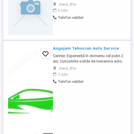
taiata,curatenie curte(fara cladirile de
Jilava, Ilfov
birouri) si spalat auto la nevoie.Contract
6 iulie
de munca perioada nedeterminata,salariu
Telefon validat
3500-4000 lei lunaplus tichete masa plus
combustibil plus oportunitati cursuri
platite de firma. Cei interesati ...
Angajam Tehnician Auto Service
Cerințe: Experiență în domeniu cel putin 2
ani; Cunostinte solide de mecanica auto;
Cunoștințe de utilizare a testerelor de
Jilava, Ilfov
diagnoza; Abilități de identificare și
3 iulie
remediere a defecțiunilor; Seriozitate,
Telefon validat
punctualitate și spirit de echipa; Permis de
conducere categoria B. Responsabilități:
Verificarea ...