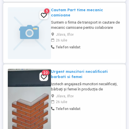
Cautam Part time mecanic
3
camioane
Suntem o firma de transport in cautare de
mecanic camioane pentru colaborare
part-time.
Jilava, Ilfov
26 iulie
Telefon validat
Urgent muncitori necalificati
20
barbati si femei
Izotech angajează muncitori necalificați,
bărbați și femei în producția de
termosisteme pentru fațade cu caramida
Jilava, Ilfov
aparenta , în Calea Giurgiului 296-Jilava.
26 iulie
Vsrsta minima 25 de ani și vârstă maxima
Telefon validat
50 de ani. Se oferă bonusuri
considerabile. Au prioritate la angajare cei
care au lucrat în construcții, ...