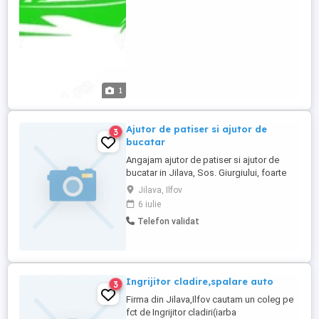
in echipa noastra Cerinte ...
1
Ajutor de patiser si ajutor de
3
bucatar
Angajam ajutor de patiser si ajutor de
bucatar in Jilava, Sos. Giurgiului, foarte
aproape de sector 4.
Jilava, Ilfov
6 iulie
Telefon validat
Ingrijitor cladire,spalare auto
3
Firma din Jilava,Ilfov cautam un coleg pe
fct de Ingrijitor cladiri(iarba