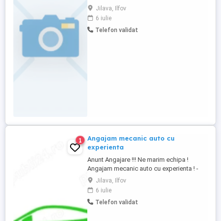
posturi: 1. Montator Șef echipă (montare
Jilava, Ilfov
schelă fixă) 1 post Cerințe: Experiență în
6 iulie
montarea schelei fixe Abilități de
Telefon validat
coordonare echipă Permis de conducere
categoria B (obligatoriu) Seriozitate și
responsabilitate 2. ...
Angajam mecanic auto cu
1
experienta
Anunt Angajare !!! Ne marim echipa !
Angajam mecanic auto cu experienta ! -
Mecanica generala - Distributii ambreiaje -
Jilava, Ilfov
Frane si suspensii - Diagnoza auto
6 iulie
(avantaj) - Efectuare geometrie roti
Telefon validat
(avantaj) Daca iti plac masinile si vrei sa
lucrezi intr-un service modern, te asteptam