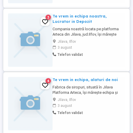
Te vrem in echipa noastra,
3
Lucrator in Depozit
Compania noastră locata pe platforma
Arteca din Jilava, jud.Ilfov, își mărește
echipa și angajează Lucrător Depozit.
Jilava, Ilfov
Responsabilități: Încărcarea și
3 august
descărcarea mărfurilor; Manipularea și
Telefon validat
aranjarea produselor în depozit;
Pregătirea mărfurilor pentru livrare;
Menținerea ordinii și curățeniei în zona ...
Te vrem in echipa, alaturi de noi
4
Fabrica de siropuri, situată în Jilava
Platforma Arteca, își mărește echipa și
angajează Operator Facturare.
Jilava, Ilfov
Responsabilități: Emiterea și verificarea
3 august
facturilor; Introducerea și actualizarea
Telefon validat
datelor în sistem; Întocmirea
documentelor specifice activității de
facturare; Colaborarea cu departamentele
...