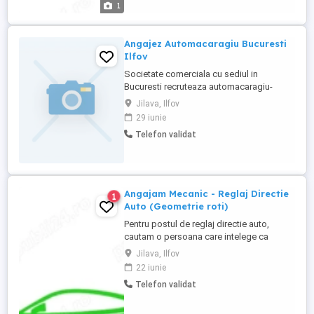
1
Angajez Automacaragiu Bucuresti
Ilfov
Societate comerciala cu sediul in
Bucuresti recruteaza automacaragiu-
calificat, perioada nedeterminata. Detinem
Jilava, Ilfov
o flota de peste 10 automacarale Liebherr
29 iunie
cu sarcina de la 30 tone la 160 tone. Este
Telefon validat
necesara flexibilitate in ceea ce priveste
orele de lucru si locatiile.Majoritatea
proiectelor sunt ...
Angajam Mecanic - Reglaj Directie
1
Auto (Geometrie roti)
Pentru postul de reglaj directie auto,
cautam o persoana care intelege ca
aceasta lucrare inseamna precizie si
Jilava, Ilfov
responsabilitate. Responsabilitati
22 iunie
Efectuarea reglajelor de directie
Telefon validat
(geometrie roti) pe aparat profesional
modern Verificarea suspensiei si
identificarea eventualelor probleme