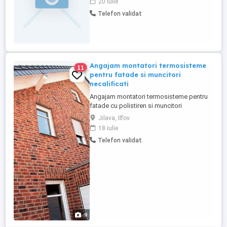
20 iulie
dori cu cazarea inclusa
Telefon validat
Angajam montatori termosisteme
11
pentru fatade si muncitori
necalificati
Angajam montatori termosisteme pentru
fatade cu polistiren si muncitori
necalificati pentru aceiasi operatiune.
Jilava, Ilfov
Lucrarile pot fi pe raza judetului Ilfov sau
18 iulie
in tara. Varsta minima trebuie sa fie 25 de
Telefon validat
ani si varsta maxima 50 de ani. Pentru
angajare este necesara experienta minim
2 ani pentru montatori. ...
9