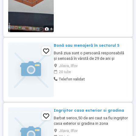
6
Bonă sau menajeră în sectorul 5
Bună ziua sunt o persoană responsabilă
și serioasă în vârstă de 29 de ani și
locuiesc în sectorul 5 îmi ofer serviciile
Jilava, Ilfov
pentru îngrijirea copiilor și a persoanelor
20 iulie
în vârstă sau pentru menaj și curățenie În
Telefon validat
București sunt serioasă punctuală și gata
să ajut!
Ingrijitor casa exterior si gradina
Barbat serios,50 de ani caut sa fiu ingrijitor
casa exterior si gradina in zona
Bucuresti,Ilfov. Am mai lucrat in acest
Jilava, Ilfov
domeniu,ma pricep la toate uneltele si as