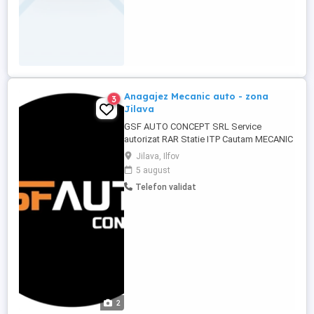
Anagajez Mecanic auto - zona
3
Jilava
GSF AUTO CONCEPT SRL Service
autorizat RAR Statie ITP Cautam MECANIC
AUTO cu experienta (minim 1 an) Nu
Jilava, Ilfov
excludem posibilitatea angajarii unei
5 august
persoane fara experienta, in anumite
Telefon validat
conditii Program de lucru luni-vineri 8.30-
17.30 (cu 1 ora pauza de masa)
Sambata,duminica si Sarbatori legale -
LIBER Mediul ...
2