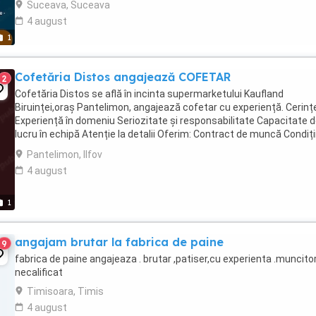
Suceava, Suceava
4 august
1
Cofetăria Distos angajează COFETAR
2
Cofetăria Distos se află în incinta supermarketului Kaufland
Biruinței,oraș Pantelimon, angajează cofetar cu experiență. Cerinț
Experiență în domeniu Seriozitate și responsabilitate Capacitate 
lucru în echipă Atenție la detalii Oferim: Contract de muncă Condiți
bune de muncă Salariu motivant ...
Pantelimon, Ilfov
4 august
1
angajam brutar la fabrica de paine
9
fabrica de paine angajeaza . brutar ,patiser,cu experienta .muncito
necalificat
Timisoara, Timis
4 august