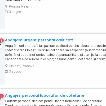
Vanzatoare cu experiență
Roman, Neamt
3 august
Angajam urgent personal calificat!
1
Angajăm cofetar cofetar-patiser calificat pentru laboratorul nostr
cofetărie din Ploiești. Cerințe: calificare sau experiență în domeniul
cofetăriei patiseriei; seriozitate, responsabilitate și atenție la detali
capacitatea de a lucra în echipă; pasiune pentru cofetărie și dorinț
a realiza ...
Ploiesti, Prahova
3 august
Angajez personal laborator de cofetărie
6
Căutăm personal dedicat pentru laboratorul nostru de cofetărie.
Candidatul ideal va fi o persoană pasionată de arta cofetăriei, cu