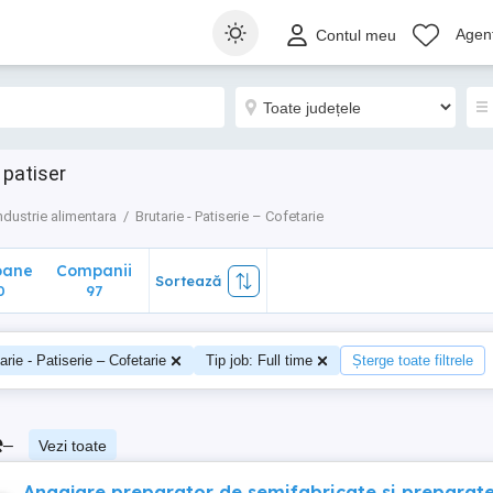
ane
Companii
Sortează
Agenț
Contul meu
97
 patiser
ndustrie alimentara
Brutarie - Patiserie – Cofetarie
oane
Companii
Sortează
0
97
arie - Patiserie – Cofetarie
Tip job: Full time
Șterge toate filtrele
e
–
Vezi toate
Angajare preparator de semifabricate si preparat