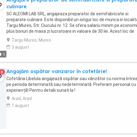
culinare
SC ALEOMI LAB SRL, angajeaza preparator de semifabricate si
preparate culinare. Este disponibil un singur loc de munca in locali
Targu Mures, Str. Ciucului nr. 12. Se ofera salariu minim pe econom
plus bonuri de masa zi lucratoare in valoare de 30 lei. Acest loc de
munca este pentru persoane din ...
Targu Mures, Mures
3 august
1
Angajăm ospătar vanzaror în cofetărie!
8
Cofetăria Libelula angajează ospătar sau vânzător cu norma între
pe perioda determinată sau nedeterminată. Preferam personal cu
experiență! Pentru detalii sunati la !
Arad, Arad
1 august