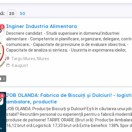
nă:
20
50
Inginer Industria Alimentara
3
Descriere candidat: - Studii superioare in domeniul Industriei
alimentare - Competente in planificare, organizare, delegare, contro
comunicare; - Capacitate de previziune si de evaluare obiectiva; -
Capacitate de analiza si sinteza; - Usurinta in exprimarea ideilor,
deprinderea de a vorbi in public; - Putere ...
Targu Mures, Mures
4 august
1
JOB OLANDA: Fabrica de Biscuiți și Dulciuri! - logist
4
ambalare, productie
JOB OLANDA: Producție Biscuiți și Dulciuri! Ești în căutarea unui job
stabil? Recrutăm personal cu experiență pentru o fabrică modernă
produse de patiserie! TARIFE ORARE (Brut oră): Producție Ambalare
16,12 brut oră Logistică: 17,33 brut oră Extra-beneficii: 138% Spor 
tură (pentru ...