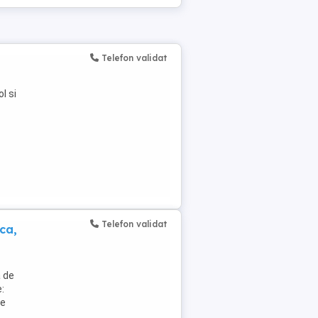
Telefon validat
l si
Telefon validat
ica,
 de
:
de