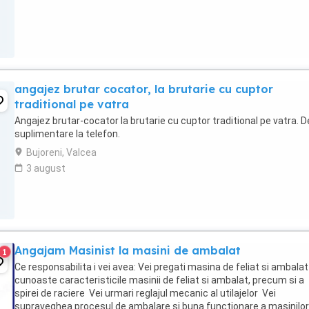
angajez brutar cocator, la brutarie cu cuptor
traditional pe vatra
Angajez brutar-cocator la brutarie cu cuptor traditional pe vatra. De
suplimentare la telefon.
Bujoreni, Valcea
3 august
Angajam Masinist la masini de ambalat
1
Ce responsabilita i vei avea: Vei pregati masina de feliat si ambala
cunoaste caracteristicile masinii de feliat si ambalat, precum si a
spirei de raciere Vei urmari reglajul mecanic al utilajelor Vei
supraveghea procesul de ambalare si buna functionare a masinilor