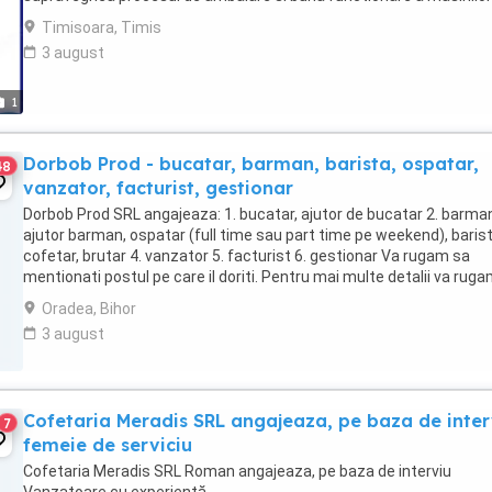
ambalat Vei ...
Timisoara, Timis
3 august
1
Dorbob Prod - bucatar, barman, barista, ospatar,
48
vanzator, facturist, gestionar
Dorbob Prod SRL angajeaza: 1. bucatar, ajutor de bucatar 2. barma
ajutor barman, ospatar (full time sau part time pe weekend), barist
cofetar, brutar 4. vanzator 5. facturist 6. gestionar Va rugam sa
mentionati postul pe care il doriti. Pentru mai multe detalii va rug
ne contactati telefonic. ...
Oradea, Bihor
3 august
Cofetaria Meradis SRL angajeaza, pe baza de inter
7
femeie de serviciu
Cofetaria Meradis SRL Roman angajeaza, pe baza de interviu