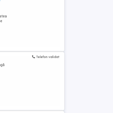
tatea
ie
Telefon validat
agă