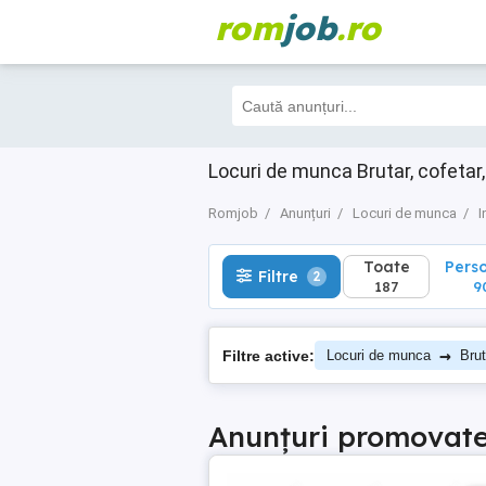
rom
job
.ro
Toate
Perso
Filtre
2
187
90
Locuri de munca Brutar, cofetar,
Romjob
Anunțuri
Locuri de munca
I
Toate
Pers
Filtre
2
187
9
→
Filtre active:
Locuri de munca
Brut
Anunțuri promovat