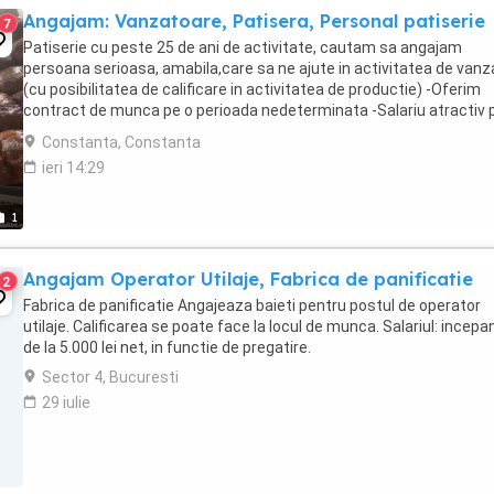
Angajam: Vanzatoare, Patisera, Personal patiserie
7
Patiserie cu peste 25 de ani de activitate, cautam sa angajam
persoana serioasa, amabila,care sa ne ajute in activitatea de vanz
(cu posibilitatea de calificare in activitatea de productie) -Oferim
contract de munca pe o perioada nedeterminata -Salariu atractiv p
la timp -Mediu de lucru stabil -Instruire ...
Constanta, Constanta
ieri 14:29
1
Angajam Operator Utilaje, Fabrica de panificatie
2
Fabrica de panificatie Angajeaza baieti pentru postul de operator
utilaje. Calificarea se poate face la locul de munca. Salariul: incepa
de la 5.000 lei net, in functie de pregatire.
Sector 4, Bucuresti
29 iulie