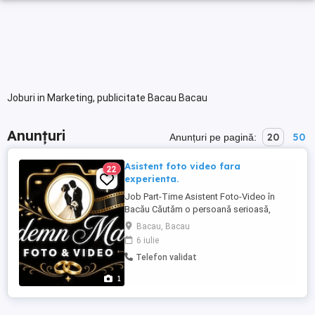
Joburi in Marketing, publicitate Bacau Bacau
Anunțuri
20
50
Anunțuri pe pagină:
Asistent foto video fara
22
experienta.
Job Part-Time Asistent Foto-Video în
Bacău Căutăm o persoană serioasă,
responsabilă și atentă la detalii pentru
Bacau, Bacau
colaborări la evenimente foto-video
6 iulie
desfășurate în weekend. Responsabilități:
Telefon validat
ajutor direct pentru fotograf și videograf
manipularea și pregătirea echipamentelor
1
schimbarea acumulatorilor ...