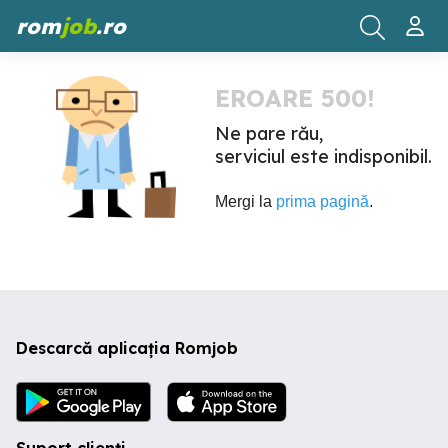
rom
job
.ro
EROARE 500!
Ne pare rău,
serviciul este indisponibil.
Mergi la
prima pagină
.
Descarcă aplicația Romjob