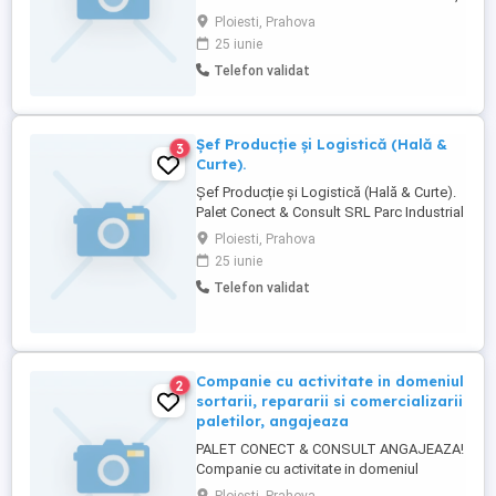
cu experienta pe un post similar
Ploiesti, Prahova
25 iunie
Telefon validat
Șef Producție și Logistică (Hală &
3
Curte).
Șef Producție și Logistică (Hală & Curte).
Palet Conect & Consult SRL Parc Industrial
Ploiești. Ce vei face? Vei coordona
Ploiesti, Prahova
activitatea operațională din hală și curte
25 iunie
reparație, sortare, stivuire și fluxul
Telefon validat
comenzilor și vei avea misiunea de a
transforma o activitate care funcționează
preponderent ...
Companie cu activitate in domeniul
2
sortarii, repararii si comercializarii
paletilor, angajeaza
PALET CONECT & CONSULT ANGAJEAZA!
Companie cu activitate in domeniul
sortarii, repararii si comercializarii