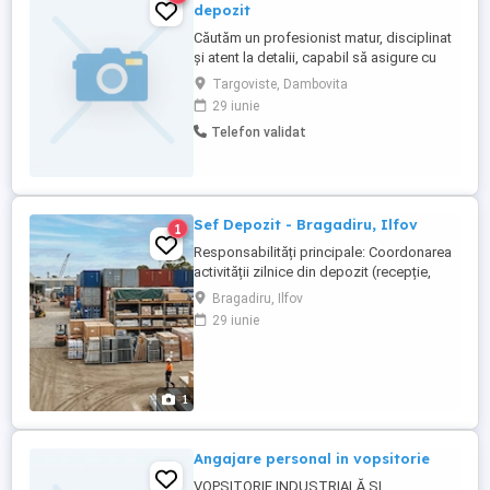
depozit
Căutăm un profesionist matur, disciplinat
și atent la detalii, capabil să asigure cu
precizie și responsabilitate preluarea,
Targoviste, Dambovita
evidența și integritatea gestiunii
29 iunie
încredințate, precum și pregătirea corectă
Telefon validat
și completă a comenzilor destinate livrării.
Cerinte: - are experiență anterioară
relevantă în activitatea ...
Sef Depozit - Bragadiru, Ilfov
1
Responsabilități principale: Coordonarea
activității zilnice din depozit (recepție,
depozitare, livrare) Gestionarea stocurilor
Bragadiru, Ilfov
și efectuarea inventarelor periodice
29 iunie
Asigurarea corectitudinii documentelor de
intrare ieșire a mărfii (NIR-uri, avize, facturi)
Organizarea și optimizarea spațiului de
depozitare Colaborarea ...
1
Angajare personal in vopsitorie
VOPSITORIE INDUSTRIALĂ SI