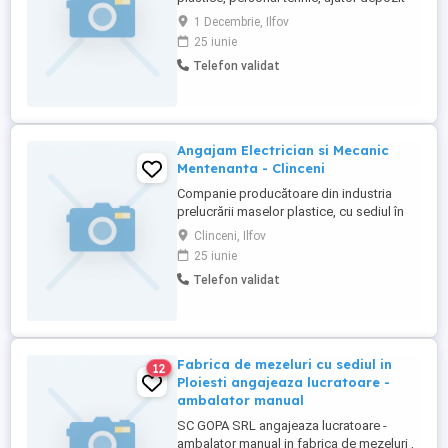
pregatire marfa.
1 Decembrie, Ilfov
25 iunie
Telefon validat
Angajam Electrician si Mecanic
Mentenanta - Clinceni
Companie producătoare din industria
prelucrării maselor plastice, cu sediul în
Clinceni, județul Ilfov, își mărește echipa și
Clinceni, Ilfov
angajează: Reglor mașini de prelucrare
25 iunie
mase plastice Mecanic întreținere
Telefon validat
Electrician întreținere și reparații mașini
Talpuitor Oferim: Salariu net între 3.500
4.500 lei ...
Fabrica de mezeluri cu sediul in
12
Ploiesti angajeaza lucratoare -
ambalator manual
SC GOPA SRL angajeaza lucratoare -
ambalator manual in fabrica de mezeluri ,