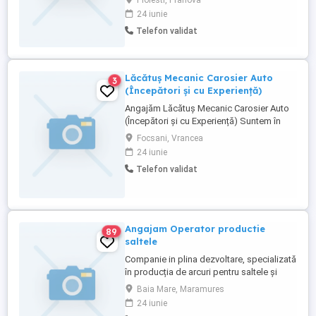
Ploiesti, Prahova
paletilor, angajeaza personal pentru
24 iunie
urmatoarele posturi: Muncitori necalificati
Telefon validat
Sortatori paleti Reparatori paleti cu
experienta Gestionar depozit Verificator
calitate cu experienta Locatia ...
Lăcătuș Mecanic Carosier Auto
3
(Începători și cu Experiență)
Angajăm Lăcătuș Mecanic Carosier Auto
(Începători și cu Experiență) Suntem în
căutarea unor colegi serioși și dornici de
Focsani, Vrancea
muncă pentru postul de Lăcătuș Mecanic
24 iunie
Carosier Auto. Responsabilități: Realizarea
Telefon validat
și repararea elementelor de caroserie
auto. Îndreptarea, înlocuirea și montarea
componentelor ...
Angajam Operator productie
89
saltele
Companie in plina dezvoltare, specializată
în producția de arcuri pentru saltele și
canapele. Experienta nu este necesara,
Baia Mare, Maramures
instruirea se face la locul de munca.
24 iunie
Pachet salarial oferit: - Bonus in functie de