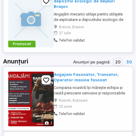
depozitul ecologic de deșeuri
Brașov
Angajăm mecanic utilaje pentru utilajele
de exploatare a depozitului ecologic de
deșeuri nepericuloase. Responsabilități:
Brasov, Brasov
Deservirea diferitelor masini si
27 iulie
echipamente folosite în perimetrul
Telefon validat
depozitului de deșeuri. Efectuarea
Promovat
lucrarilor de reparatii si mentenanta a
echipamentelor si utilajelor folosite ...
Anunțuri
20
50
Anunțuri pe pagină:
Angajam Fasonator, Transator,
Operator masina fasonat
Compania noastră își mărește echipa și
caută persoane serioase și responsabile
pentru posturile de: Fasonator, Tranșator,
Rosiori, Botosani
Operator mașină de fasonat Oferim:
30 iunie
Salariu motivant; Contract de muncă pe
Telefon validat
perioadă nedeterminată; Mediu de lucru
stabil și profesionist; Posibilitate de
1
dezvoltare profesională. Cerințe:
Experiență ...