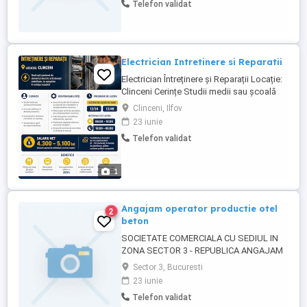
Telefon validat
performanta - Bonus de prezenta - Ore
suplimentare platite dublu - Tichete de
masa in ...
Electrician Intretinere si Reparatii
Electrician Întreținere și Reparații Locație:
Clinceni Cerințe Studii medii sau școală
profesională; Curs de calificare în
Clinceni, Ilfov
domeniul electric; Experiența în domeniu
23 iunie
constituie un avantaj; Seriozitate și spirit
Telefon validat
de responsabilitate. Responsabilități
Execută lucrări de întreținere și reparații ale
instalațiilor ...
1
Angajam operator productie otel
2
beton
SOCIETATE COMERCIALA CU SEDIUL IN
ZONA SECTOR 3 - REPUBLICA ANGAJAM
OPERATOR COMANDA NUMERICA
Sector 3, Bucuresti
PENTRU PRODUCTIE OTEL BETON
23 iunie
PROGRAM DE LUCRU 8 ORE + PAUZA DE
Telefon validat
MASA , IN DOUA SCHIMBURI PENTRU