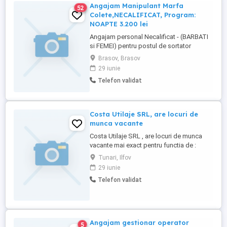
Angajam Manipulant Marfa
52
Colete,NECALIFICAT, Program:
NOAPTE 3.200 lei
Angajam personal Necalificat - (BARBATI
si FEMEI) pentru postul de sortator
manipulator colete in depozitul din Brasov
Brasov, Brasov
. Programul de lucru este de Luni - Vineri ,
29 iunie
in intervalul orar 21:00 - 05:30 . Salariul
Telefon validat
este de 3.000 lei Net (in mana) (+ 200 lei
Bonus Prezenta ) Postul presupune
activitati de ...
Costa Utilaje SRL, are locuri de
munca vacante
Costa Utilaje SRL , are locuri de munca
vacante mai exact pentru functia de :
Muncitor necalificat la asamblarea,
Tunari, Ilfov
montarea pieselor , Cod COR : 932906
29 iunie
Conditii de angajare : Muncitor necalificat
Telefon validat
la asamblarea, montarea pieselor , Cod
COR : 932906 -- studii generale -engleza ,
nivel mediu - experienta ...
Angajam gestionar operator
5