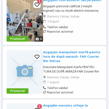
Angajam coordonator secție peleti
1
Angajam personal calificat ( maiștri
ingineri) sau cu studii electro-mecanice,
pentru secția de productie peleți, situată
Ramnicu Valcea, Valcea
in localitatea Brezoi-Valcea! Salariul minim
3 august
asigurat este 4200 lei net precum si
Telefon validat
bonusuri de performanță! Pentru alte
Repostat automat
detalii va rog sa ma contactați! Mihai-
Promovat
4
Angajam manipulant marfă pentru
tura de după amiază- FAN Courier
Rm Valcea
Descriere Manipulant marfa PENTRU
TURA DE DUPĂ AMIAZĂ-FAN Courier Rm
Valcea Candidatul ideal Persoana
Ramnicu Valcea, Valcea
serioasa, constiincioasa, de incredere
7 august
Rezistenta la munca fizica presupusa de
Telefon validat
manipularea marfii din depozit,
Promovat
Repostat automat
descarcare incarcare Studii: minim 12
clase Abilitati de comunicare orala si
scrisa, ...
Angajăm mecanic utilaje la
2