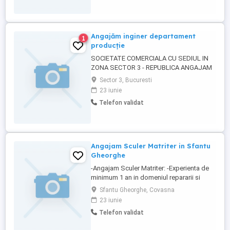
DETALII LA NR TELEFON -
Angajăm inginer departament
1
producție
SOCIETATE COMERCIALA CU SEDIUL IN
ZONA SECTOR 3 - REPUBLICA ANGAJAM
INGINER PENTRU DEPARTAMENT
Sector 3, Bucuresti
PRODUCTIE PROGRAM DE LUCRU 8:00-
23 iunie
17:00 LUNI - VINERI PENTRU DETALII LA
Telefon validat
NR TELEFON -
Angajam Sculer Matriter in Sfantu
Gheorghe
-Angajam Sculer Matriter: -Experienta de
minimum 1 an in domeniul repararii si
intretinerii
Sfantu Gheorghe, Covasna
matritelor,stantelor,dispozitivelor si
23 iunie
instrumentelor necesare in procesele de
Telefon validat
productie industriala. -Disponibilitate de
lucru in 3 sau 4 schimburi -Contract pe