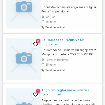
din i
Societate comerciala angajează dulgher.
Poate fi si pensionar
Iasi, Iasi
26 iunie
Telefon validat
Sc Homedeco Exclusive Srl
2
angajeaza
Sc Homedeco Exclusive Srl angajeaza 2
Manipulanti marfuri - COD COD 933303
Salariu 2575 lei net Conditii bune de
Sector 2, Bucuresti
munca
25 iunie
Telefon validat
Angajam reglor mase plastice,
1
personal tehnic
Angajam reglor pentru injectie mase
plastice, personal tehnic, ajutor depozit