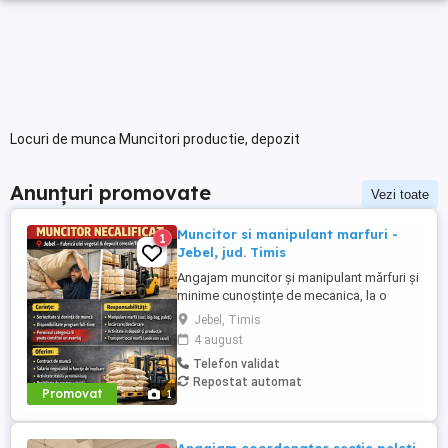
Locuri de munca Muncitori productie, depozit
Anunțuri promovate
Vezi toate
Muncitor si manipulant marfuri -
1
Jebel, jud. Timis
Angajam muncitor și manipulant mărfuri și
minime cunoștințe de mecanica, la o
fabrica de ulei si furaje. Postul nu necesita
Jebel, Timis
experienta, dar mici cunostinte de
4 august
mecanica, indemanare si permisul de
Telefon validat
conducere constituie un avantaj. Oferim
Repostat automat
salariu atractiv, munca relaxata si un mediu
Promovat
1
de lucru prietenos. Tel. ...