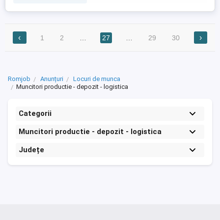
perioada nedeterminata -Incepere
activitate imediat -Salariu ...
‹
›
1
2
…
27
…
29
30
Romjob
Anunțuri
Locuri de munca
Muncitori productie - depozit - logistica
Categorii
Muncitori productie - depozit - logistica
Județe