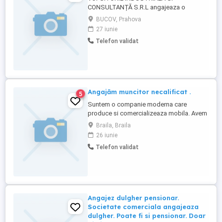
CONSULTANȚĂ S.R.L angajeaza o
persoana pe postul de curatitor sablator
BUCOV, Prahova
Suntem un atelier de confecții metalice cu
27 iunie
focus pe design premium și execuții de
Telefon validat
înaltă calitate. Lucrăm produse moderne,
cu finisaje impecabile și atenție la detalii.
Responsabilități: Pregătirea pieselor ...
Angajăm muncitor necalificat .
5
Suntem o companie moderna care
produce si comercializeaza mobila. Avem
nevoie : -muncitor necalificat Cerinte: -
Braila, Braila
permis auto; - seriozitate; - angajament pe
26 iunie
termen lung. Pentru mai multe detalii va
Telefon validat
rugam apelati : George
Angajez dulgher pensionar.
Societate comerciala angajeaza
dulgher. Poate fi si pensionar. Doar