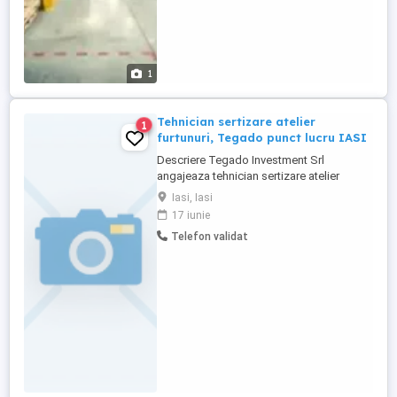
1
Tehnician sertizare atelier
1
furtunuri, Tegado punct lucru IASI
Descriere Tegado Investment Srl
angajeaza tehnician sertizare atelier
furtunuri pentru punct lucru din sos.
Iasi, Iasi
Pacurari nr. 138 IASI. Program de lucru: L -
17 iunie
V 08:00-17:00 Candidatul Ideal -Cunostinte
Telefon validat
d contabilitate primara intocmire facturi -
Cunostinte d legislatie gestiune stocuri -
Cunostinte d ...