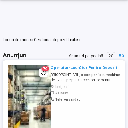
Locuri de munca Gestionar depozit IasiIasi
Anunțuri
20
50
Anunțuri pe pagină:
Operator-Lucrător Pentru Depozit
70
BRICOPOINT SRL, o companie cu vechime
de 12 ani pe piața accesoriilor pentru
construcții, caută pentru punctul de lucru
Iasi, Iasi
din iași un RESPONSABIL DEPOZIT.
23 iunie
APLICA LA ACEST JOB DOAR DACA: - AI
Telefon validat
EXPERIENTA SI AI MAI LUCRAT PE UN JOB
SIMILAR - AI INDEMANARE IN AMBALARE
(SE DA PROBA LA AMBALARE) - NU TE
CONSIDERI ...