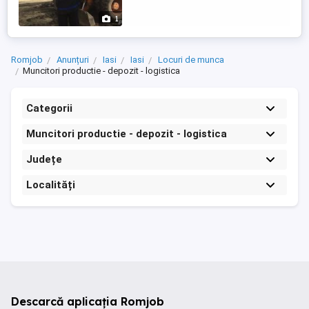
sustineti examenul pentru eliberarea
certificatului. Certificatul este valabil ...
1
Romjob
Anunțuri
Iasi
Iasi
Locuri de munca
Muncitori productie - depozit - logistica
Categorii
Muncitori productie - depozit - logistica
Județe
Localități
Descarcă aplicația Romjob