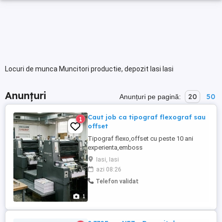
Locuri de munca Muncitori productie, depozit Iasi Iasi
Anunțuri
20
50
Anunțuri pe pagină:
Caut job ca tipograf flexograf sau
1
offset
Tipograf flexo,offset cu peste 10 ani
experienta,emboss
3d,serigrafie,deboss,holograme,cerneala
Iasi, Iasi
termosensibila si fluorescenta,etichete
azi 08:26
multipagina,hotfoil,coldfoil. Operator
Telefon validat
masina de confecționat sacoșe si pungi
de hârtie. Atenție!Nu angajez! Aștept
1
oferte de job,sau colaborare.