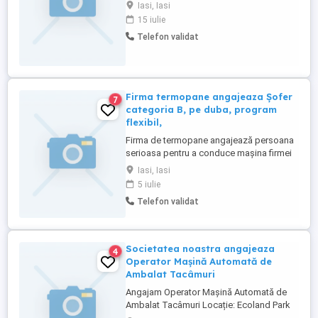
calificare in acest sens. Locatie: Fabrica
Iasi, Iasi
de Metalurgie-IASI Studii: 10 clase
15 iulie
Calificare: Noi iti asiguram calificarea la
Telefon validat
locul de munca-Ucenic Lacatus Mecanic
!!Este importanta experienta in fabrica sau
medii de lucru ...
Firma termopane angajeaza Șofer
7
categoria B, pe duba, program
flexibil,
Firma de termopane angajează persoana
serioasa pentru a conduce mașina firmei
la atelier și la montaj. Salariul este
Iasi, Iasi
motivant, între 3000 și 5000 lei. Nr contact
5 iulie
Telefon validat
Societatea noastra angajeaza
4
Operator Mașină Automată de
Ambalat Tacâmuri
Angajam Operator Mașină Automată de
Ambalat Tacâmuri Locație: Ecoland Park
Iasi Program: Part time 20 ore pe