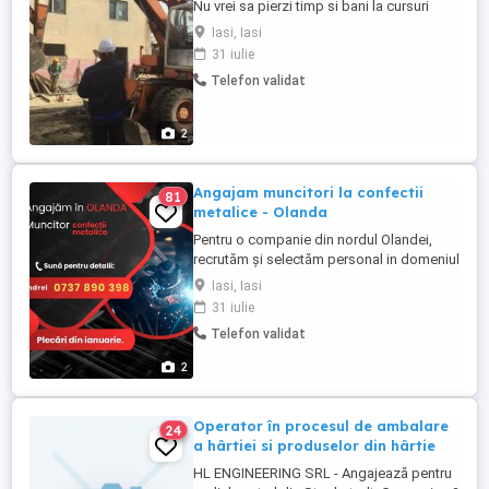
Nu vrei sa pierzi timp si bani la cursuri
costisitoare? Avem solutia pentru tine!
Iasi, Iasi
Daca practici deja una dintre meseriile din
31 iulie
oferta noastra, este suficient sa sustii o
Telefon validat
evaluare pentru a obtine certificatul de
calificare. Fara cursuri lungi Economisesti
timp si ...
2
Angajam muncitori la confectii
81
metalice - Olanda
Pentru o companie din nordul Olandei,
recrutăm și selectăm personal in domeniul
confectiilor metalice. se lucreaza la
Iasi, Iasi
polizor, vopsitorie, debitare, stivuitor.
31 iulie
Salariu atractiv. SE CERE: vorbirea limbii
Telefon validat
engleze posibilitatea de a munci zilnic în
picioare permisul de conducere reprezintă
2
un avantaj ...
Operator în procesul de ambalare
24
a hârtiei si produselor din hârtie
HL ENGINEERING SRL - Angajează pentru