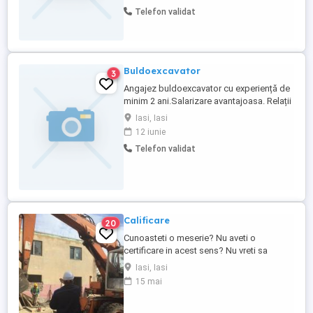
glafuri, blaturi, trepte. Salariu de la 4000 lei
Telefon validat
net ! Program L-V 7:30 - 16:30.
Buldoexcavator
3
Angajez buldoexcavator cu experiență de
minim 2 ani.Salarizare avantajoasa. Relații
la telefon .
Iasi, Iasi
12 iunie
Telefon validat
Calificare
20
Cunoasteti o meserie? Nu aveti o
certificare in acest sens? Nu vreti sa
chetuiti multi bani si timp pretios la
Iasi, Iasi
cursuri? Acum se poate si altfel! Daca
15 mai
cunoasteti una din cele 30 de meserii din
oferta noastra nu trebuie decat sa