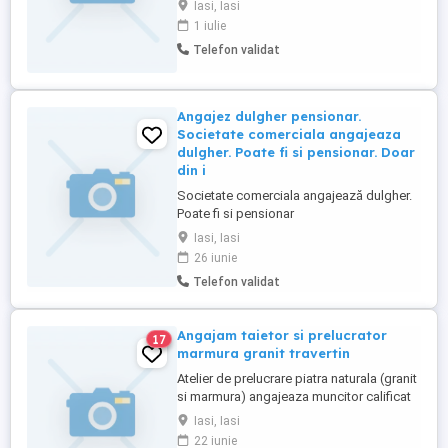
Iasi, Iasi
saptamana la inceput, apoi programul
1 iulie
poate creste. Societatea noastra își
Telefon validat
extinde domeniul de activitate si echipa și
caută un coleg responsabil și cu înclinații
tehnice pentru operarea ...
Angajez dulgher pensionar.
Societate comerciala angajeaza
dulgher. Poate fi si pensionar. Doar
din i
Societate comerciala angajează dulgher.
Poate fi si pensionar
Iasi, Iasi
26 iunie
Telefon validat
Angajam taietor si prelucrator
17
marmura granit travertin
Atelier de prelucrare piatra naturala (granit
si marmura) angajeaza muncitor calificat
si necalificat ! Experienta pe motostivuitor
Iasi, Iasi
constituie avantaj. Prelucrare si taiere
22 iunie