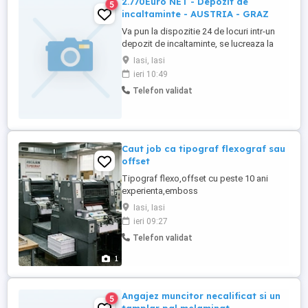
2.770Euro NET - Depozit de
5
incaltaminte - AUSTRIA - GRAZ
Va pun la dispozitie 24 de locuri intr-un
depozit de incaltaminte, se lucreaza la
Banda pe linia controlului calitati ,
Iasi, Iasi
ambalare si etichetare. Se lucreaza 8 ore
ieri 10:49
pe zi programul de lucru fiind unul acesibil
Telefon validat
de la ora 09:00 la ora 17:00, Pontajul la
locul de munca se face pe baza de
cartela. Salariul ...
Caut job ca tipograf flexograf sau
offset
Tipograf flexo,offset cu peste 10 ani
experienta,emboss
3d,serigrafie,deboss,holograme,cerneala
Iasi, Iasi
termosensibila si fluorescenta,etichete
ieri 09:27
multipagina,hotfoil,coldfoil. Operator
Telefon validat
masina de confecționat sacoșe si pungi
de hârtie. Atenție!Nu angajez! Aștept
1
oferte de job,sau colaborare.
Angajez muncitor necalificat si un
5