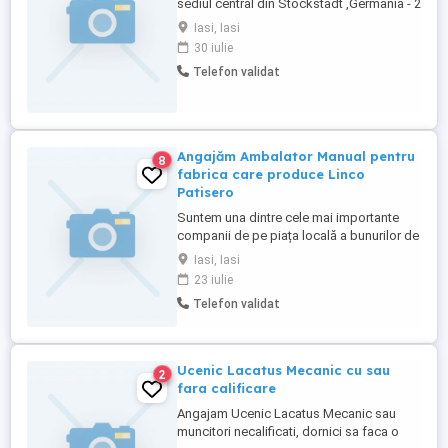
sediul central din Stockstadt ,Germania - 2
operatori in procesul de ambalare a hârtiei
Iasi, Iasi
si produselor din hârtie Responsabilitati : -
30 iulie
Operare in procesul de ambalare a hârtiei
Telefon validat
si produselor din hârtie - Respectarea
standardelor de ...
Angajăm Ambalator Manual pentru
8
fabrica care produce Linco
Patisero
Suntem una dintre cele mai importante
companii de pe piața locală a bunurilor de
larg consum având branduri precum
Iasi, Iasi
ketchupul Tomi, muștarul LaMinut,
23 iulie
pateurile Ardealul și Antefrig, margarinele
Telefon validat
Unirea și Linco, patiseria congelată Linco
Patisero și produsele vegane Naturli. Ce
face la noi un ambalator ...
Ucenic Lacatus Mecanic cu sau
2
fara calificare
Angajam Ucenic Lacatus Mecanic sau
muncitori necalificati, dornici sa faca o