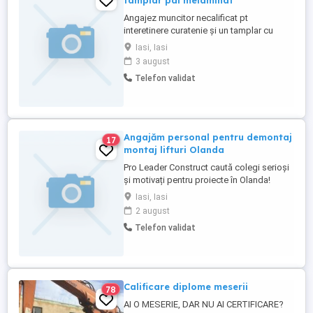
tamplar pal melaminat
Angajez muncitor necalificat pt
interetinere curatenie și un tamplar cu
experienta în pal melaminat
Iasi, Iasi
3 august
Telefon validat
Angajăm personal pentru demontaj
17
montaj lifturi Olanda
Pro Leader Construct caută colegi serioși
și motivați pentru proiecte în Olanda!
Locație: Diverse orașe din Olanda Salariu:
Iasi, Iasi
între 1800-3500 net lună (în funcție de
2 august
experiență) Cazare asigurată gratuit pe
Telefon validat
teritoriul Olandei Cerințe: Experiență în
montaj demontaj lifturi sau în domeniul
construcțiilor ...
Calificare diplome meserii
78
AI O MESERIE, DAR NU AI CERTIFICARE?