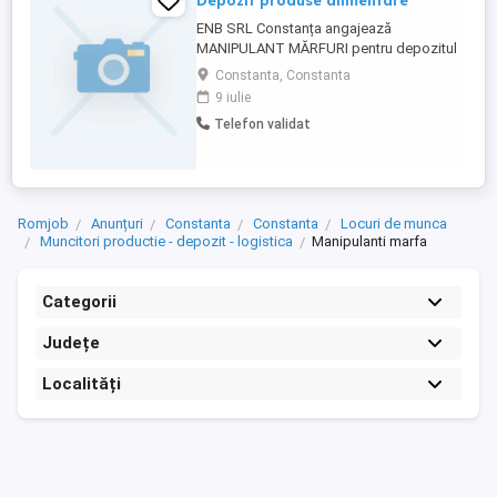
Depozit produse alimentare
ENB SRL Constanța angajează
MANIPULANT MĂRFURI pentru depozitul
societății din municipiul Constanța
Constanta, Constanta
Responsabilități principale Manipularea
9 iulie
mărfurilor în depozit: recepție, sortare,
Telefon validat
organizare și pregătire pentru livrare.
Încărcarea și descărcarea mărfurilor,
folosind echipamentele de lucru în mod
corect ...
Romjob
Anunțuri
Constanta
Constanta
Locuri de munca
Muncitori productie - depozit - logistica
Manipulanti marfa
Categorii
Județe
Localități