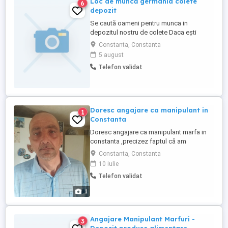
Loc de muncă germania colete
6
depozit
Se caută oameni pentru munca in
depozitul nostru de colete Daca ești
interesat de un loc de muncă poți opta la
Constanta, Constanta
noi la depozitul de colete -Se lucrează de
5 august
luni până vineri 8 ore pe zi -Se lucrează la
Telefon validat
colete pe banda etichetat - Se oferă
salariu de 1900 euro net plus se poate
lucra ore suplimentare ...
Doresc angajare ca manipulant in
1
Constanta
Doresc angajare ca manipulant marfa in
constanta ,precizez faptul că am
experiență In domeniu de 16 ani in cadrul
Constanta, Constanta
companiei Excelsior.
10 iulie
Telefon validat
1
Angajare Manipulant Marfuri -
3