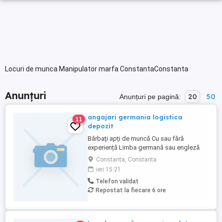
Locuri de munca Manipulator marfa ConstantaConstanta
Anunțuri
20
50
Anunțuri pe pagină:
angajari germania logistica
11
depozit
Bărbați apți de muncă Cu sau fără
experiență Limba germană sau engleză
NU este obligatorie (dar reprezintă un
Constanta, Constanta
avantaj) Oferim: Contract de muncă legal
ieri 15:21
Salariu atractiv Cazare asigurată (contra
Telefon validat
cost Posibilitate de ore suplimentare
Repostat la fiecare 6 ore
Mediu de lucru stabil Dacă ești interesat și
vrei să lucrezi ...