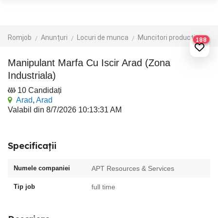
Romjob
Anunțuri
Locuri de munca
Muncitori productie - depozit - logistica
188
Manipulant Marfa Cu Iscir Arad (Zona
Industriala)
10 Candidați
Arad
,
Arad
Valabil din 8/7/2026 10:13:31 AM
Specificații
Numele companiei
APT Resources & Services
Tip job
full time