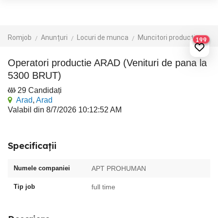
Romjob
Anunțuri
Locuri de munca
Muncitori productie - depozit - logistica
199
Operatori productie ARAD (Venituri de pana la
5300 BRUT)
29 Candidați
Arad
,
Arad
Valabil din 8/7/2026 10:12:52 AM
Specificații
Numele companiei
APT PROHUMAN
Tip job
full time