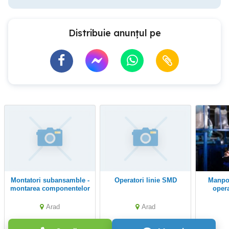
Distribuie anunțul pe
Montatori subansamble -
Operatori linie SMD
Manpower angajeaza
montarea componentelor
oper
electronice
Arad
Arad