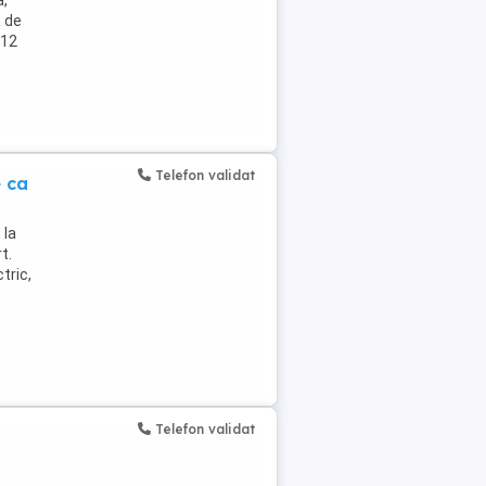
a,
a de
 12
Telefon validat
e ca
 la
t.
tric,
Telefon validat