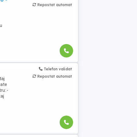
Repostat automat
cu
Telefon validat
Repostat automat
taj
nate
ru: -
taj