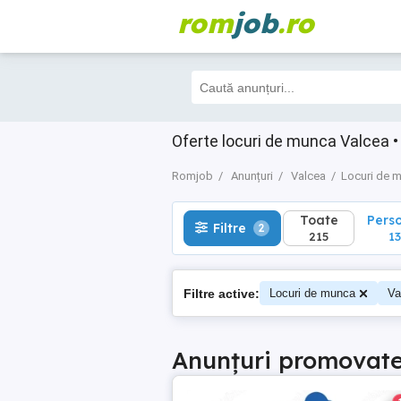
rom
job
.ro
Toate
Perso
Filtre
2
215
135
Oferte locuri de munca Valcea •
Romjob
Anunțuri
Valcea
Locuri de 
Toate
Pers
Filtre
2
215
13
Filtre active:
Locuri de munca
Va
Anunțuri promovat