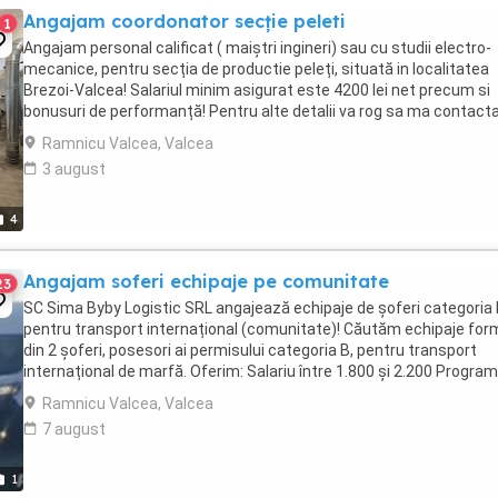
Angajam coordonator secție peleti
1
Angajam personal calificat ( maiștri ingineri) sau cu studii electro-
mecanice, pentru secția de productie peleți, situată in localitatea
Brezoi-Valcea! Salariul minim asigurat este 4200 lei net precum si
bonusuri de performanță! Pentru alte detalii va rog sa ma contacta
Mihai-
Ramnicu Valcea, Valcea
3 august
4
Angajam soferi echipaje pe comunitate
23
SC Sima Byby Logistic SRL angajează echipaje de șoferi categoria
pentru transport internațional (comunitate)! Căutăm echipaje fo
din 2 șoferi, posesori ai permisului categoria B, pentru transport
internațional de marfă. Oferim: Salariu între 1.800 și 2.200 Program
luni plecați 2 săptămâni ...
Ramnicu Valcea, Valcea
7 august
1