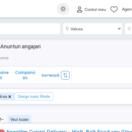
ane
Companii
Sortează
Agenț
Contul meu
80
 Anunturi angajari
munca
oane
Companii
Sortează
5
80
lcea
Șterge toate filtrele
e
–
Vezi toate
Angajăm Curieri Delivery - Wolt, Bolt Food sau Glov