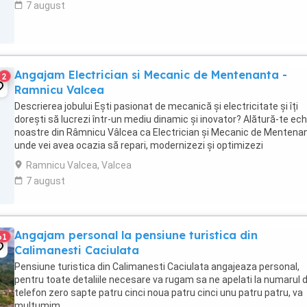
7 august
Angajam Electrician si Mecanic de Mentenanta -
2
Ramnicu Valcea
Descrierea jobului Ești pasionat de mecanică și electricitate și îți
dorești să lucrezi într-un mediu dinamic și inovator? Alătură-te ech
noastre din Râmnicu Vâlcea ca Electrician și Mecanic de Mentenan
unde vei avea ocazia să repari, modernizezi și optimizezi
echipamentele de producție, contribuind ...
Ramnicu Valcea, Valcea
7 august
Angajam personal la pensiune turistica din
61
Calimanesti Caciulata
Pensiune turistica din Calimanesti Caciulata angajeaza personal,
pentru toate detaliile necesare va rugam sa ne apelati la numarul 
telefon zero sapte patru cinci noua patru cinci unu patru patru, va
multumim.