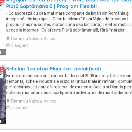
11
Plată Săptămânală | Program Flexibil
- Colaborează cu cea mai mare companie de livrări din România și
începe să câștigi rapid! - Cerințe: Minim 18 ani Mijloc de transport
propriu (mașină, scuter, motocicletă sau bicicletă) Telefon mobil 
acces la internet - Ce oferim: Plată săptămânală, fără întârzieri
Bonusuri atractive ...
Ramnicu Valcea, Valcea
3 august
1
Schelari Izolatori Muncitori necalificati
1
Firma romaneasca cu experienta din anul 2008 in activitati de mon
demontaj schele industriale si izolatii industriale in rafinarii, combi
petrochimice, otelarii ofera locuri de munca in Belgia si Olanda pent
schelari muncitori necalificatipentru activitatea de montaj demon
schele industriale; - ...
Ramnicu Valcea, Valcea
4 august
1