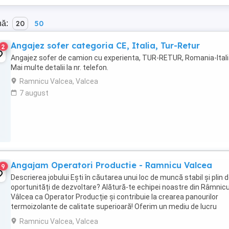
nă:
20
50
Angajez sofer categoria CE, Italia, Tur-Retur
2
Angajez sofer de camion cu experienta, TUR-RETUR, Romania-Itali
Mai multe detalii la nr. telefon.
Ramnicu Valcea, Valcea
7 august
Angajam Operatori Productie - Ramnicu Valcea
9
Descrierea jobului Ești în căutarea unui loc de muncă stabil și plin 
oportunități de dezvoltare? Alătură-te echipei noastre din Râmnic
Vâlcea ca Operator Producție și contribuie la crearea panourilor
termoizolante de calitate superioară! Oferim un mediu de lucru
dinamic, bonusuri atractive și șansa ...
Ramnicu Valcea, Valcea