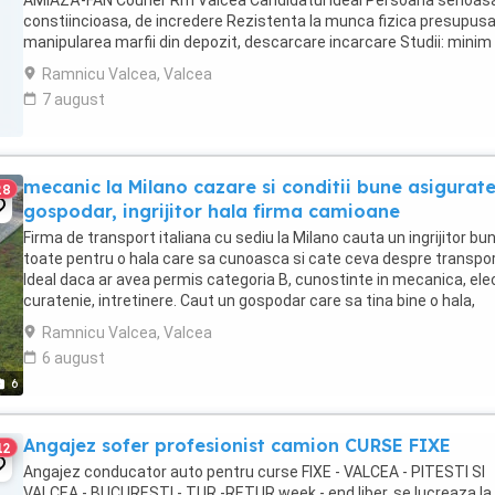
AMIAZĂ-FAN Courier Rm Valcea Candidatul ideal Persoana serioas
constiincioasa, de incredere Rezistenta la munca fizica presupus
manipularea marfii din depozit, descarcare incarcare Studii: minim
clase Abilitati de comunicare orala si ...
Ramnicu Valcea, Valcea
7 august
mecanic la Milano cazare si conditii bune asigurat
28
gospodar, ingrijitor hala firma camioane
Firma de transport italiana cu sediu la Milano cauta un ingrijitor bun
toate pentru o hala care sa cunoasca si cate ceva despre transpor
Ideal daca ar avea permis categoria B, cunostinte in mecanica, elec
curatenie, intretinere. Caut un gospodar care sa tina bine o hala,
responsabil, fara vicii, ...
Ramnicu Valcea, Valcea
6 august
6
Angajez sofer profesionist camion CURSE FIXE
12
Angajez conducator auto pentru curse FIXE - VALCEA - PITESTI SI
VALCEA - BUCURESTI - TUR -RETUR week - end liber, se lucreaza la