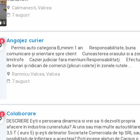
Calimanesti, Valcea
7 august
1
Angajez curier
8
Permis auto categoria B,minim 1 an. Responsabilitate, buna
comunicare şi orientare spre client Cunoasterea orasului si a zo
limitrofe Cazier judiciar fara mentiuni Responsabilitaţi: Efect
de livrari şi ridicari de comenzi (plicuri colete) în zonele rutele ...
Ramnicu Valcea, Valcea
7 august
Colaborare
2
DESCRIERE Eşti o persoana dinamica si vrei sa-ti dezvolti propria
afacere în industria curieratului? Ai una sau mai multe autoutilitar
3,5 T ( euro 5) şi eşti detinator Societate Comerciala de tip SRL sa
posibilitati de înfiintare a acesteia? Poti incepe alaturi de Cargus o