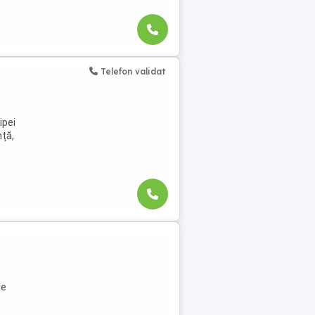
Telefon validat
ipei
ță,
de