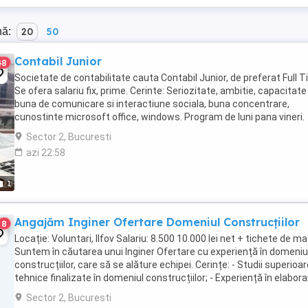
nă:
20
50
Contabil Junior
48
Societate de contabilitate cauta Contabil Junior, de preferat Full T
Se ofera salariu fix, prime. Cerinte: Seriozitate, ambitie, capacitate
buna de comunicare si interactiune sociala, buna concentrare,
cunostinte microsoft office, windows. Program de luni pana vineri.
Locatia: Bucuresti, Sector ...
Sector 2, Bucuresti
azi 22:58
1
Angajăm Inginer Ofertare Domeniul Construcțiilor
8
Locație: Voluntari, Ilfov Salariu: 8.500 10.000 lei net + tichete de m
Suntem în căutarea unui Inginer Ofertare cu experiență în domeniu
construcțiilor, care să se alăture echipei. Cerințe: - Studii superioar
tehnice finalizate în domeniul construcțiilor; - Experiență în elabor
ofertelor ...
Sector 2, Bucuresti