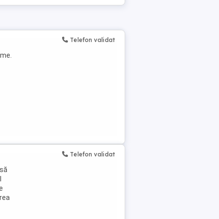
Telefon validat
ime.
Telefon validat
asă
l
e
area