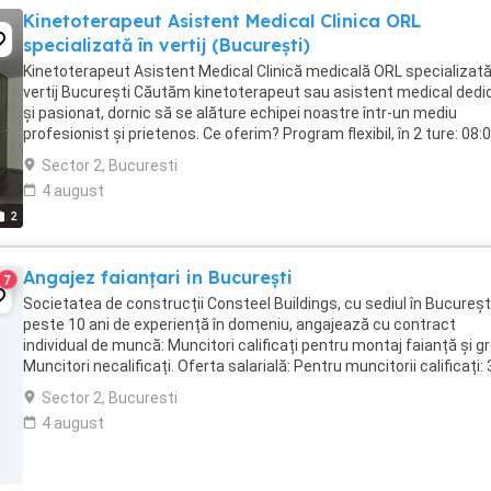
Kinetoterapeut Asistent Medical Clinica ORL
specializată în vertij (București)
Kinetoterapeut Asistent Medical Clinică medicală ORL specializată
vertij București Căutăm kinetoterapeut sau asistent medical dedi
și pasionat, dornic să se alăture echipei noastre într-un mediu
profesionist și prietenos. Ce oferim? Program flexibil, în 2 ture: 08:
16:00 sau 13:00 ...
Sector 2, Bucuresti
4 august
2
Angajez faianțari in București
7
Societatea de construcții Consteel Buildings, cu sediul în București
peste 10 ani de experiență în domeniu, angajează cu contract
individual de muncă: Muncitori calificați pentru montaj faianță și gr
Muncitori necalificați. Oferta salarială: Pentru muncitorii calificați: 
400 lei pe ...
Sector 2, Bucuresti
4 august