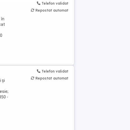
Telefon validat
Repostat automat
 în
cat
00
Telefon validat
Repostat automat
 și
esie;
350 -