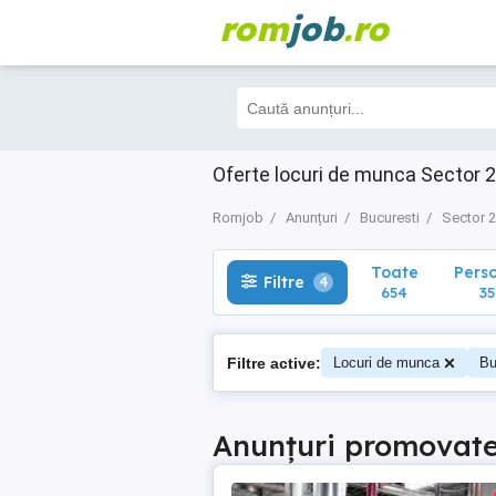
rom
job
.ro
Toate
Perso
Filtre
4
654
354
Oferte locuri de munca Sector 2
Romjob
Anunțuri
Bucuresti
Sector 2
Toate
Pers
Filtre
4
654
35
Filtre active:
Locuri de munca
Bu
Anunțuri promovat