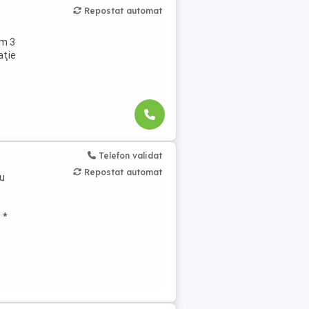
Repostat automat
im 3
aţie
Telefon validat
Repostat automat
ru
 *