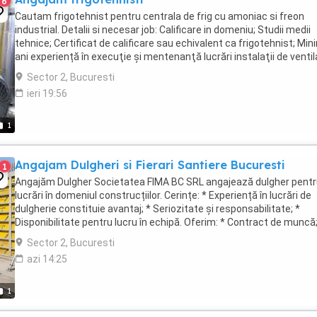
6
Cautam frigotehnist pentru centrala de frig cu amoniac si freon
industrial. Detalii si necesar job: Calificare in domeniu; Studii medii
tehnice; Certificat de calificare sau echivalent ca frigotehnist; Min
ani experiență în execuţie şi mentenanţă lucrări instalaţii de ventil
şi climatizare complexe; Cunoştinţe ...
Sector 2, Bucuresti
ieri 19:56
1
Angajam Dulgheri si Fierari Santiere Bucuresti
1
Angajăm Dulgher Societatea FIMA BC SRL angajează dulgher pent
lucrări în domeniul construcțiilor. Cerințe: * Experiență în lucrări de
dulgherie constituie avantaj; * Seriozitate și responsabilitate; *
Disponibilitate pentru lucru în echipă. Oferim: * Contract de muncă;
Salariu motivant, plătit ...
Sector 2, Bucuresti
azi 14:25
1