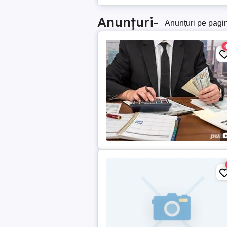
Anunțuri
–
Anunțuri pe pagi