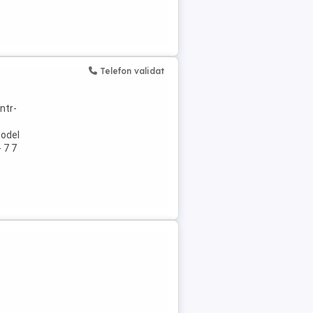
Telefon validat
ntr-
model
 7 7