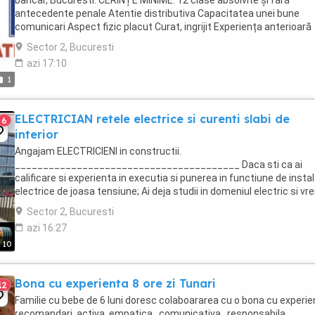
bancar, Bucuresti. CERINȚE MINIME: 12 clase absolvite și fără
antecedente penale Atentie distributiva Capacitatea unei bune
comunicari Aspect fizic placut Curat, ingrijit Experiența anterioară
reprezintă ...
Sector 2, Bucuresti
azi 17:10
1
ELECTRICIAN retele electrice si curenti slabi de
6
interior
Angajam ELECTRICIENI in constructii.
________________________________________ Daca sti ca ai
calificare si experienta in executia si punerea in functiune de instal
electrice de joasa tensiune; Ai deja studii in domeniul electric si vre
te specializezi si pe instalarea echipamentelor de comunicatii ...
Sector 2, Bucuresti
azi 16:27
10
Bona cu experienta 8 ore zi Tunari
12
Familie cu bebe de 6 luni doresc colaboararea cu o bona cu experie
recomandari, activa, empatica , comunicativa , responsabila.