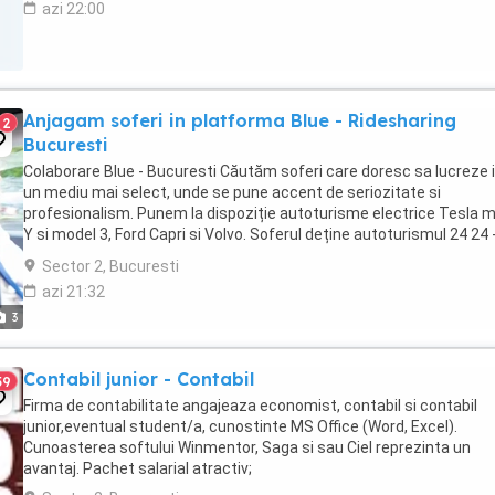
azi 22:00
Anjagam soferi in platforma Blue - Ridesharing
2
Bucuresti
Colaborare Blue - Bucuresti Căutăm soferi care doresc sa lucreze i
un mediu mai select, unde se pune accent de seriozitate si
profesionalism. Punem la dispoziție autoturisme electrice Tesla 
Y si model 3, Ford Capri si Volvo. Soferul deține autoturismul 24 24 -
Colaborare presupune retinerea ...
Sector 2, Bucuresti
azi 21:32
3
Contabil junior - Contabil
59
Firma de contabilitate angajeaza economist, contabil si contabil
junior,eventual student/a, cunostinte MS Office (Word, Excel).
Cunoasterea softului Winmentor, Saga si sau Ciel reprezinta un
avantaj. Pachet salarial atractiv;