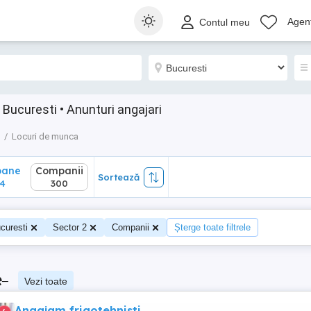
ane
Companii
Sortează
Agenț
Contul meu
300
 Bucuresti • Anunturi angajari
Locuri de munca
oane
Companii
Sortează
4
300
curesti
Sector 2
Companii
Șterge toate filtrele
e
–
Vezi toate
Angajam frigotehnisti