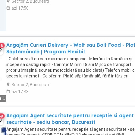
Sector 2, Bucuresti
azi 17:50
Angajăm Curieri Delivery - Wolt sau Bolt Food - Pla
18
Săptămânală | Program Flexibil
- Colaborează cu cea mai mare companie de livrări din România și
începe să câștigi rapid! - Cerințe: Minim 18 ani Mijloc de transport
propriu (mașină, scuter, motocicletă sau bicicletă) Telefon mobil 
acces la internet - Ce oferim: Plată săptămânală, fără întârzieri
Bonusuri atractive ...
Sector 2, Bucuresti
azi 17:43
1
Angajam Agent securitate pentru receptie si agent
48
securitate - sediu bancar, Bucuresti
Angajam Agent securitate pentru receptie si agent securitate - se