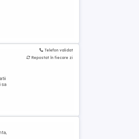
Telefon validat
Repostat în fiecare zi
atii
i sa
nta,