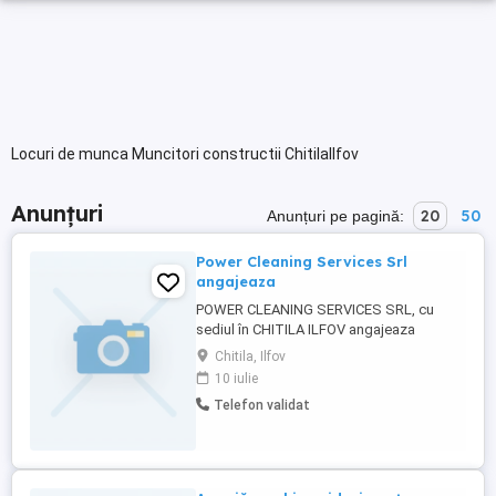
Locuri de munca Muncitori constructii ChitilaIlfov
Anunțuri
20
50
Anunțuri pe pagină:
Power Cleaning Services Srl
angajeaza
POWER CLEANING SERVICES SRL, cu
sediul în CHITILA ILFOV angajeaza
-Îngrijitor clădiri Pentru mai multe detalii
Chitila, Ilfov
lăsați mesaj
10 iulie
Telefon validat