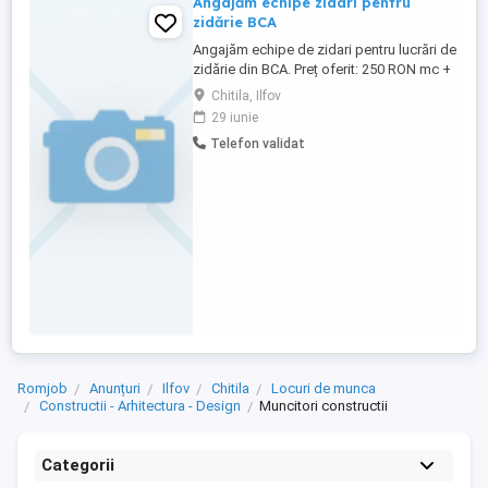
Angajăm echipe zidari pentru
zidărie BCA
Angajăm echipe de zidari pentru lucrări de
zidărie din BCA. Preț oferit: 250 RON mc +
TVA Tip lucrări: -zidărie din BCA; -pereți
Chitila, Ilfov
interiori de compartimentare, grosime 20
29 iunie
cm; -pereți exteriori, grosime 30 cm; -
Telefon validat
confinare stâlpișori și buiandrugi se
plătește separat. Cerințe: -echipe cu
experiență ...
Romjob
Anunțuri
Ilfov
Chitila
Locuri de munca
Constructii - Arhitectura - Design
Muncitori constructii
Categorii