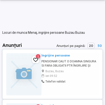
Locuri de munca Menaj, ingrijire persoane Buzau Buzau
Anunțuri
20
50
Anunțuri pe pagină:
îngrijire persoane
1
PENSIONAR CAUT O DOAMNA SINGURA
SI FARA OBLIGATII PTR ÎNGRIJIRE ȘI
MENAJ IN SCHIMBUL POSIBILITĂȚII DE A
Buzau, Buzau
RĂMÂNE ÎN APARTAMENT CU ACTE
ieri 09:52
LEGALE DE MOȘTENIRE
Telefon validat