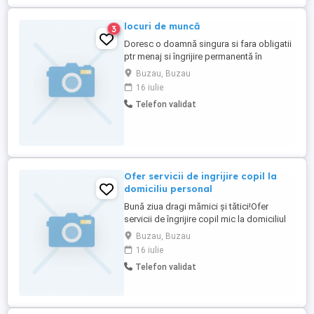
locuri de muncă
3
Doresc o doamnă singura si fara obligatii
ptr menaj si îngrijire permanentă în
schimbul cedării apartamentului cu acte
Buzau, Buzau
de moștenire
16 iulie
Telefon validat
Ofer servicii de ingrijire copil la
domiciliu personal
Bună ziua dragi mămici și tătici!Ofer
servicii de îngrijire copil mic la domiciliul
meu,la curte,din Buzău.Sunt o persoană
Buzau, Buzau
responsabilă,calmă ,curată,responsabilă
16 iulie
cu experiență(fostă bonă,am nepoți)Ofer
Telefon validat
mediu sigur,curat,igienizat,adaptat pt
siguranța copilului,activități potrivite
vârstei,respectarea ...