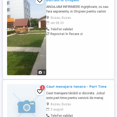
batrani in Otopeni
ANGAJAM INFIRMIERE ingrijitoare, cu sau
fara experienta, in Otopeni pentru camin
de batrani privat, program intern sau in
Buzau, Buzau
ture, plata corecta si la timp, masa
ieri 08:33
asigurata, carte de munca. Acces usor cu
Telefon validat
transport in comun. Posibilitate de cazare
Repostat în fiecare zi
pentru personal in conditii bune, daca
este nevoie sau pentru ...
1
Caut menajera tanara - Part Time
3
Caut menajera tânără si discreta. Jobul
este part time pentru servicii de menaj
usor de întreținere o data pe săptămână.
Buzau, Buzau
Asigur suport financiar consistent pe
5 august
termen lung!
Telefon validat