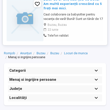
Am multă experiență crescând cu 5
frați mai mici.
Caut colaborare ca babysitter pentru
vacanța de vară! Bună! Sunt un tânăr de 17
ani și îmi ofer ajutorul părinților care au
Buzau, Buzau
nevoie de sprijin cu cei mici în această
22 iunie
vară. Având 5 frați mai mici acasă,
Telefon validat
responsabilitatea, răbdarea și atenția la
detalii fac parte din viața mea de zi cu
zi.Ce pot face ...
Romjob
Anunțuri
Buzau
Buzau
Locuri de munca
Menaj si ingrijire persoane
Categorii
Menaj si ingrijire persoane
Județe
Localități