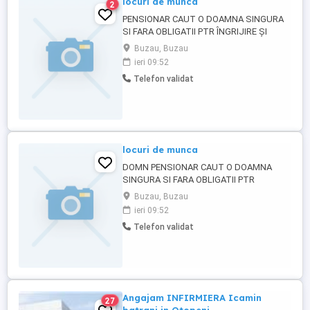
locuri de munca
2
PENSIONAR CAUT O DOAMNA SINGURA
SI FARA OBLIGATII PTR ÎNGRIJIRE ȘI
MENAJ IN SCHIMBUL POSIBILITĂȚII
Buzau, Buzau
CEDARII APARTAMENTULUI CU ACTE
ieri 09:52
LEGALE DE MOȘTENIRE
Telefon validat
locuri de munca
DOMN PENSIONAR CAUT O DOAMNA
SINGURA SI FARA OBLIGATII PTR
ÎNGRIJIRE ȘI MENAJ IN SCHIMBUL
Buzau, Buzau
POSIBILITĂȚII DE A RĂMÂNE ÎN
ieri 09:52
APARTAMENT CU ACTE LEGALE DE
Telefon validat
MOȘTENIRE
Angajam INFIRMIERA Icamin
27