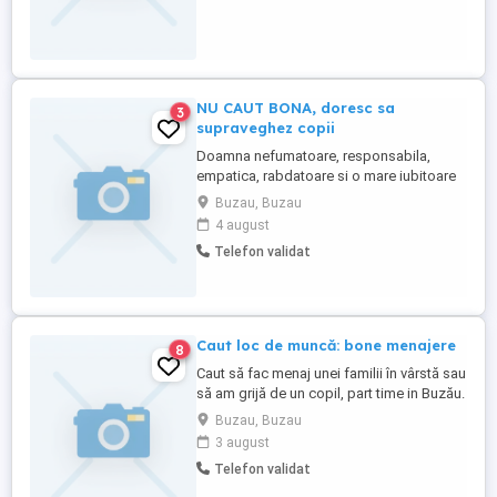
NU CAUT BONA, doresc sa
3
supraveghez copii
Doamna nefumatoare, responsabila,
empatica, rabdatoare si o mare iubitoare
de copii, doresc sa supraveghez si sa
Buzau, Buzau
formez un copilas cu abilitati si deprinderi
4 august
sanatoase. Pot supraveghea si ajuta si la
Telefon validat
teme, daca copilul este la scoala. Fiindca-
mi place sa-mi fac munca cu simt de
raspundere si pasiune, ...
Caut loc de muncă: bone menajere
8
Caut să fac menaj unei familii în vârstă sau
să am grijă de un copil, part time in Buzău.
Buzau, Buzau
3 august
Telefon validat