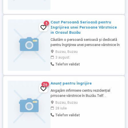
Caut Persoană Serioasă pentru
3
Ingrijirea unei Persoane Vârstnice
in Orasul Buzău
Căutăm o persoană serioasă și dedicată
pentru îngrijirea unei persoane vârstnice în
orașul Buzău. Programul este flexibil si
Buzau, Buzau
poate varia între 4 și 15 zile pe lună, în
3 august
funcție de disponibilitatea
Telefon validat
dumneavoastra. Salariu competitiv si în
funcție de experiență. Candidatul ideal
trebuie să fie responsabil, ...
Anunț pentru îngrijire
26
Angajăm infirmiere centru rezidențial
prrsoane vârstnice în Buzău.Telf. .
Buzau, Buzau
28 iulie
Telefon validat