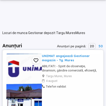
Locuri de munca Gestionar depozit Targu MuresMures
Anunțuri
20
50
Anunțuri pe pagină:
UNIMAT angajează Gestionar
magazin - Tg. Mures
ABILITATI: - Spirit de observaţie,
dinamism, gândire comercială, eficienţă,
initiativa; - Spirit organizatoric; -
Targu Mures, Mures
Capacitatea de a lucra cu oamenii; -
4 august
Prezenta agreabila, seriozitate, spirit de
Telefon validat
echipa, disciplina si perseverenta;
ATRIBUTII: - Identifica necesarul de marfa
si comunica situatia directorului ...