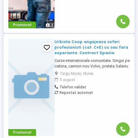
Promovat
3
Urbiola Coop angajeaza soferi
profesionisti (cat. C+E) cu sau fara
experienta. Contract Spania.
Curse internationale comunitate. Singur pe
cabina, camion nou Volvo, prelata Salariu:
2700 luna net 12.000 km (garantat) Prima
Targu Mures, Mures
0,06 camion km extra peste 12000 km; +
5 august
100 prima la angajare pt. ADR; + 300 prima
Telefon validat
pentru 6 luni lucrate; + 300 prima pentru 9
Repostat automat
luni lucrate; + 300 prima pentru 12 luni
lucrate. Cazare, ...
Promovat