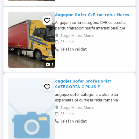
Angajam Sofer C+E tur-retur Mures
Angajam sofer categoria C+E cu atestat
pentru transport marfa international. Se
lucreaza tur-retur (12-16 zile) cu repaus 3-
Targu Mures, Mures
4-5 zile Experienta minima: 2-3 ani
26 iunie
Transporturile se efectueaza in UE
Telefon validat
predominant (RO-DE-BENELUX-FR) , CH si
UK mai rar. Plata se efectueaza la zi
1
angajez sofer profesionist
CATEGORIA C PLUS E
angajez sofer categoria c plus e cu
experienta pt curse tir retur romania
spania COMBINAT CU COMUNITATE
Targu Mures, Mures
25 iunie
Telefon validat