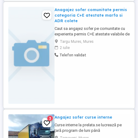
Anagajez sofer comunitate permis
categoria C+E atestate marfa si
ADR colete
Caut sa angajez sofer pe comunitate cu
experienta permis C+E atestate valabile de
marfa si ADR colete, se lucreaza pe
Targu Mures, Mures
comunitate tari tranzitate in general toata
2 iulie
europa ca tractionist cargo pentru
Telefon validat
aeroporte, program de lucru poate fi si
noaptea, mai multe informatii la telefon
Angajez sofer curse interne
3
Curse interne la prelata.se lucrează pe
țară.program de luni până
vineri.weekendul liber.salar de la 6500ron