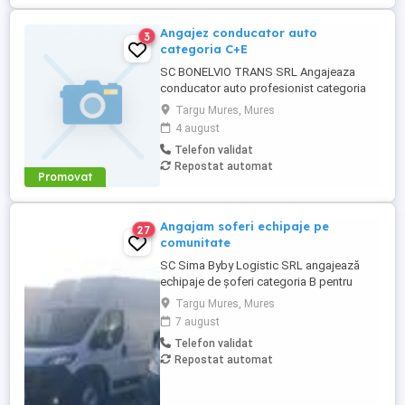
Angajez conducator auto
3
categoria C+E
SC BONELVIO TRANS SRL Angajeaza
conducator auto profesionist categoria
C+E pentru efectuarea de curse interne.
Targu Mures, Mures
Cerinte -permis de conducere categoria
4 august
C+E -atestat profesional si card tahograf
Telefon validat
valbile -aviz medical si psihologic valabil -
Repostat automat
seriozitate,responsabilitate si
Promovat
punctualitate -experienta in domeniu ...
Angajam soferi echipaje pe
27
comunitate
SC Sima Byby Logistic SRL angajează
echipaje de șoferi categoria B pentru
transport internațional (comunitate)!
Targu Mures, Mures
Căutăm echipaje formate din 2 șoferi,
7 august
posesori ai permisului categoria B, pentru
Telefon validat
transport internațional de marfă. Oferim:
Repostat automat
Salariu între 1.800 și 2.200 Program: 2 luni
plecați 2 săptămâni ...