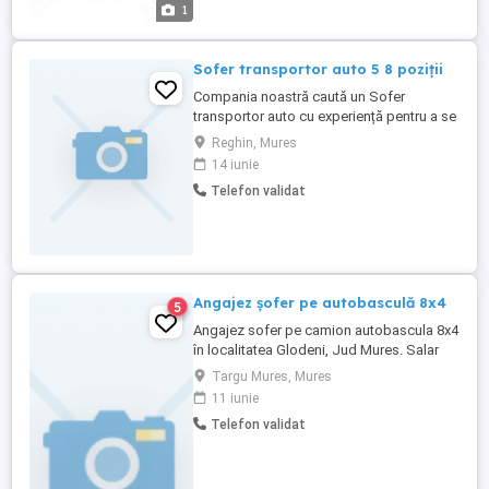
1
Sofer transportor auto 5 8 poziții
Compania noastră caută un Sofer
transportor auto cu experiență pentru a se
alătura echipei noastre. Candidatul ideal
Reghin, Mures
va fi responsabil pentru transportul sigur
14 iunie
și eficient al autovehiculelor între diverse
Telefon validat
locații. **Responsabilități:** * Operarea
unui camion de transport auto (5 8 poziții)
în conformitate ...
Angajez șofer pe autobasculă 8x4
5
Angajez sofer pe camion autobascula 8x4
în localitatea Glodeni, Jud Mures. Salar
atractiv . Cu experiență și seriozitate.
Targu Mures, Mures
11 iunie
Telefon validat