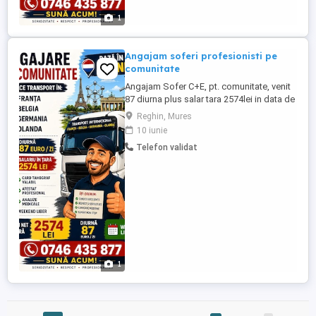
1
Angajam soferi profesionisti pe
comunitate
Angajam Sofer C+E, pt. comunitate, venit
87 diurna plus salar tara 2574lei in data de
15 ale luni Firma SC VALENTIN TRANS
Reghin, Mures
SRL CAMIONELE SUNT euro 6, angajeaza
10 iunie
soferi C+E, cu experiență.atestat marfa si
Telefon validat
cu experienta Tel: ferim: Seriozitate.nu
vorbe. DIURNA PLATITA la sfârșitul lunii
87euro pe zi ...
1