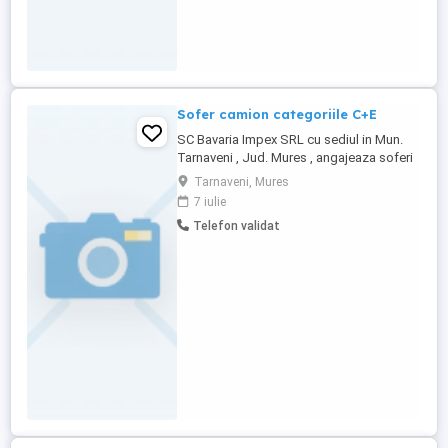
Sofer camion categoriile C+E
SC Bavaria Impex SRL cu sediul in Mun.
Tarnaveni , Jud. Mures , angajeaza soferi
profesionisti categoria C+E in conditii
Tarnaveni, Mures
foarte avantajoase pentru curse tur-retur
7 iulie
Romania-Germania. Se va transporta
Telefon validat
marfa in semiremorci frigorifice. Vei
beneficia de: -training de initiere si
specialitate la inceputul ...