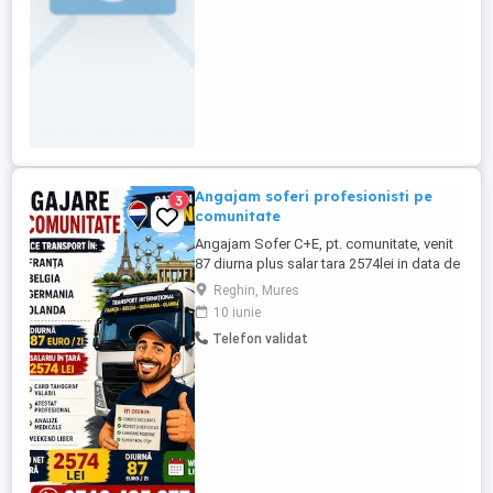
Angajam soferi profesionisti pe
3
comunitate
Angajam Sofer C+E, pt. comunitate, venit
87 diurna plus salar tara 2574lei in data de
15 ale luni Firma SC VALENTIN TRANS
Reghin, Mures
SRL CAMIONELE SUNT euro 6, angajeaza
10 iunie
soferi C+E, cu experiență.atestat marfa si
Telefon validat
cu experienta Tel: ferim: Seriozitate.nu
vorbe. DIURNA PLATITA la sfârșitul lunii
87euro pe zi ...