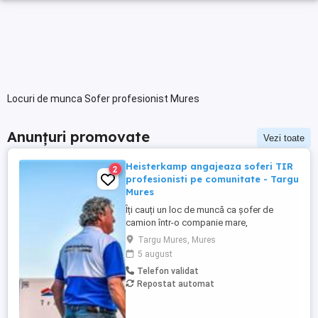
Locuri de munca Sofer profesionist Mures
Anunțuri promovate
Vezi toate
Heisterkamp angajeaza soferi TIR
2
profesionisti pe comunitate - Targu
Mures
Îți cauți un loc de muncă ca șofer de
camion într-o companie mare,
internațională și stabilă? Atunci vino în
Targu Mures, Mures
echipa Heisterkamp! Angajăm șoferi cu
5 august
sau fără experiență și echipaje pentru
Telefon validat
transport internațional. Beneficii: training
Repostat automat
de inițiere la începutul activității în cadrul
companiei; training ...