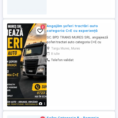
Angajăm șoferi tractări auto
2
categoria C+E cu experiență
SC. BPD TRANS MURES SRL. angajează
șoferi tractari auto categoria C+E cu
experiență in Targu Mures. Oferim: -pachet
Targu Mures, Mures
salarial atractiv -condiții de munca
8 iulie
moderne -lucru intr-o echipa profesionista
Telefon validat
-seriozitate si respect Sună acum la:
1
Sofer Categoria B - Romania