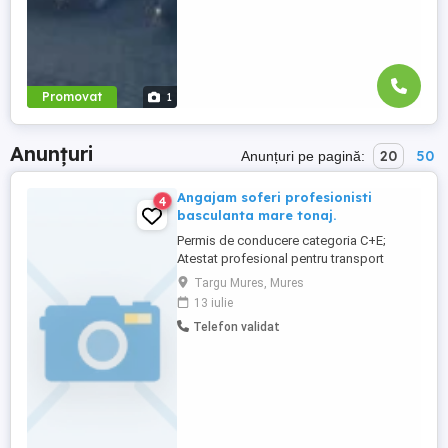
Promovat
1
Anunțuri
20
50
Anunțuri pe pagină:
Angajam soferi profesionisti
4
basculanta mare tonaj.
Permis de conducere categoria C+E;
Atestat profesional pentru transport
marfă, valabil; Card tahograf; aviz medical,
Targu Mures, Mures
aviz psihologic, valabil. Experiență în
13 iulie
conducerea basculantelor de mare tonaj
Telefon validat
constituie un avantaj; Seriozitate,
responsabilitate și respectarea normelor
de siguranță. Oferim: Salariu ...