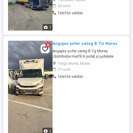
Tarnaveni, Mures
30 iunie
Telefon validat
1
Angajez șofer categ B TG Mures
6
Angajez șofer categ B Tg Mureș
,distribuție marfă în județ și județele
limitrofe , marfă este pe cărucioare sau
Targu Mures, Mures
paleți .Masina dotată cu lift și Liza .Se
27 iunie
acorda bonusuri .
Telefon validat
1