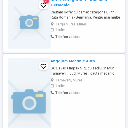
6
Germania
Cautam sofer cu carnet categoria B Ptr
Ruta Romania -Germania. Pentru mai multe
detalii va Ryan sa ne contactati. Va
Targu Mures, Mures
multumim!
7 iulie
Telefon validat
Angajam Mecanic Auto
SC Bavaria Impex SRL cu sediul in Mun.
Tarnaveni , Jud. Mures , cauta mecanic
auto pentru masini mici si camioane. Se
Tarnaveni, Mures
ofera conditii foarte bune de munca cu
7 iulie
echipamente de ultima generatie si un
Telefon validat
nivel de salarizare ridicat. Pentru mai multe
informatii suplimentare ne puteti contacta
telefonic la numarul ...