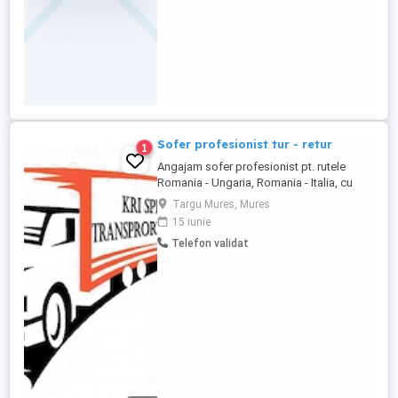
Sofer profesionist tur - retur
1
Angajam sofer profesionist pt. rutele
Romania - Ungaria, Romania - Italia, cu
intoarcere in tara in fiecare weekend.
Targu Mures, Mures
Camioane Volvo 2017-2024. Cerinte: -
15 iunie
Permis de conducere categoriile C+E -
Telefon validat
Experienta - Atestat profesional - Card
tahograf - Responsabilitate, seriozitate,
implicare. Salariu ...