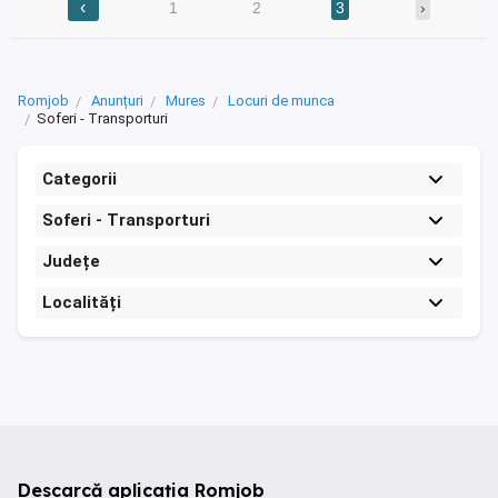
‹
1
2
3
›
Romjob
Anunțuri
Mures
Locuri de munca
Soferi - Transporturi
Categorii
Soferi - Transporturi
Județe
Localități
Descarcă aplicația Romjob