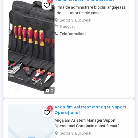
2
Firma de administrare blocuri angajeaza
administrator tehnic casier.
Responsabilitati: - asigurarea contactului
Sector 3, Bucuresti
cu reprezentantii blocurilor alocate; -
6 august
verificari tehnice periodice si asigura
Telefon validat
interventii la urgente avarii; - efectueaza
mici lucrari de intretinere (inlocuire becuri
arse, lampi, reparatii ...
2
Angajăm Asistent Manager Suport
3
Operațional
Angajăm Asistent Manager Suport
Operațional Compania noastră caută
Asistent Manager pentru susținerea
Sector 3, Bucuresti
activităților operaționale din proiectele