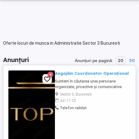
Oferte locuri de munca in Administratie Sector 3 Bucuresti
Anunțuri
20
50
Anunțuri pe pagină:
Angajăm Coordonator Operațional
4
Suntem în căutarea unei persoane
organizate, proactive și comunicative
pentru poziția de Coordonator
Sector 3, Bucuresti
Operațional în cadrul agenției de live
azi 11:22
streaming din București. Rolul presupune
Telefon validat
susținerea activităților operaționale și
administrative ale companiei,
coordonarea proceselor interne și
menținerea unui ...