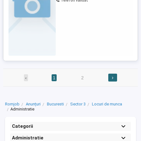
Telefon validat
Calitati personale : aptitudine de invatare
rapida, capacitate de concentrare,
flexibilitate ...
›
‹
1
2
Romjob
Anunțuri
Bucuresti
Sector 3
Locuri de munca
Administratie
Categorii
Administratie