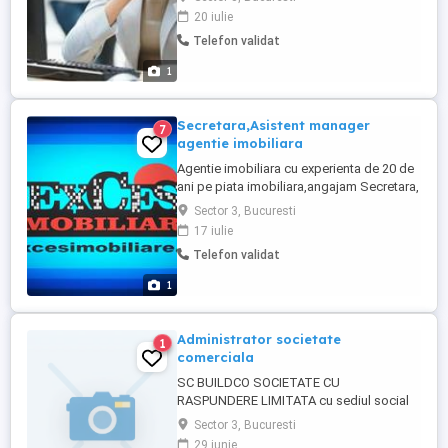
in materia contractelor,redactare
20 iulie
contracte,dinamica,spirit de echipa,bun
Telefon validat
organizator, responsabila, program 10-
18,NU SE FAC INSTANTE.
1
Secretara,Asistent manager
7
agentie imobiliara
Agentie imobiliara cu experienta de 20 de
ani pe piata imobiliara,angajam Secretara,
Asistent manager,dinamica, spirit de
Sector 3, Bucuresti
echipa, aspect fizic placut, responsabila,
17 iulie
bun organizator, rugam seriozitate, mediu
Telefon validat
de lucru performant zona Unirii -Nerva
Traian,Vitan Mall,PROGRAM DE 8 ORE.
1
Permis de conducere. ...
Administrator societate
1
comerciala
SC BUILDCO SOCIETATE CU
RASPUNDERE LIMITATA cu sediul social
in Mun. Bucuresti Sector 3, Calea Mosilor
Sector 3, Bucuresti
,Nr.88, ANGAJEAZA ADMINISTRATOR
29 iunie