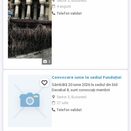
Sector 3, Bucuresti
4 august
Telefon validat
1
Convocare iunie la sediul Fundației
Sâmbătă 20 iunie 2026 la sediul din bld
Decebal 8, sunt convocați membrii
Fundației Escu , ora 11.00 în vederea
Sector 3, Bucuresti
stabilirii noului sediu și modificări de
27 iulie
statut. Aurel
Telefon validat