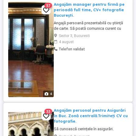
Angajăm manager pentru firmă pe
57
perioadă full time, CV+ fotografie
București.
Angajă persoană prezentabilă cu știință
de carte. Să poată comunica curent cu
oamenii în societate.
Sector 3, Bucuresti
4 august
Telefon validat
4
Angajăm personal pentru Asigurări
33
în Buc. Zonă centrală.Trimiteți CV cu
fotografie.
Să cunoască cerințele în asigurări.