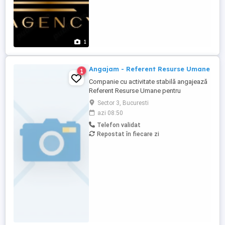
1
Angajam - Referent Resurse Umane
1
Companie cu activitate stabilă angajează
Referent Resurse Umane pentru
gestionarea activităților administrative de
Sector 3, Bucuresti
personal. Căutăm o persoană
azi 08:50
responsabilă, organizată și atentă la
Telefon validat
detalii. Responsabilități principale:
Repostat în fiecare zi
Întocmirea, actualizarea și arhivarea
dosarelor de personal; Elaborarea
documentelor ...