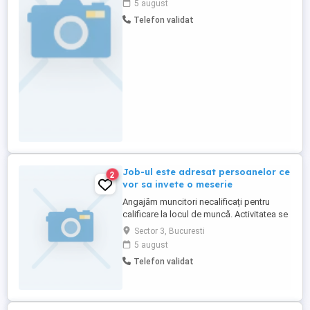
5 august
interne active. Rolul este unul executiv, cu
Telefon validat
accent pe organizare, urmărirea taskurilor
și respectarea procedurilor interne.
Responsabilități: Oferă suport ...
Job-ul este adresat persoanelor ce
2
vor sa invete o meserie
Angajăm muncitori necalificați pentru
calificare la locul de muncă. Activitatea se
desfășoară în București și Ilfov, cu
Sector 3, Bucuresti
deplasări în țară, program de lucru full-
5 august
time. Oferim instruire, salariu motivant și
Telefon validat
oportunități de dezvoltare profesională.
Contact: . Dacă ești interesat să înveți o
meserie și ...