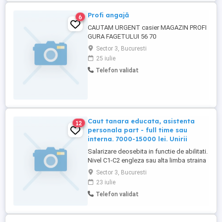
Profi angajă
6
CAUTAM URGENT casier MAGAZIN PROFI
GURA FAGETULUI 56 70
Sector 3, Bucuresti
25 iulie
Telefon validat
Caut tanara educata, asistenta
12
personala part - full time sau
interna. 7000-15000 lei. Unirii
Salarizare deosebita in functie de abilitati.
Nivel C1-C2 engleza sau alta limba straina
poate constitui un avantaj si pt alt job
Sector 3, Bucuresti
complementar superplatit.
23 iulie
Telefon validat