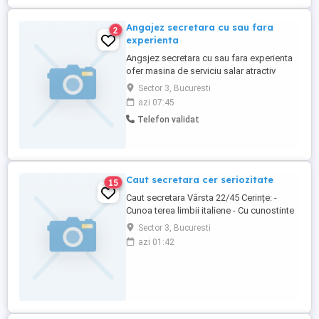
Angajez secretara cu sau fara
2
experienta
Angsjez secretara cu sau fara experienta
ofer masina de serviciu salar atractiv
Sector 3, Bucuresti
azi 07:45
Telefon validat
Caut secretara cer seriozitate
15
Caut secretara Vârsta 22/45 Cerințe: -
Cunoa terea limbii italiene - Cu cunostinte
de birotrice si de Microsoft în principal
Sector 3, Bucuresti
(Word, Excel) - experienta de secretariat si
azi 01:42
dinamica ,profesionalita - Posibilitatea de
part-time/eventual contract cu Norma
interaga Per mai multe detail contactati.
Posibilitate ...