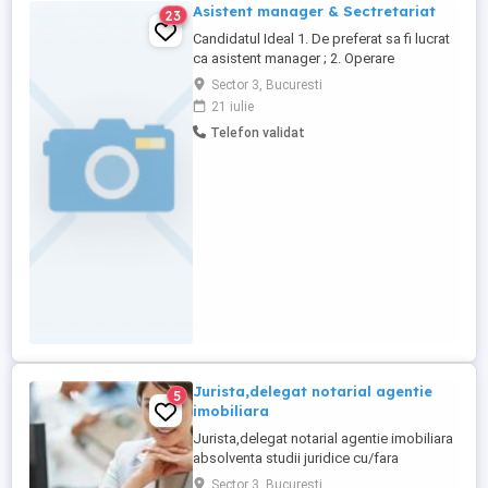
Asistent manager & Sectretariat
23
Candidatul Ideal 1. De preferat sa fi lucrat
ca asistent manager ; 2. Operare
calculator și redactare foarte rapida pe
Sector 3, Bucuresti
calculator ; 3. Disponibilitate la un
21 iulie
program care depășește frecvent 8 ore . 4.
Telefon validat
Sa cunoasca limba engleza scris si vorbit
Descrierea jobului Ce cautam - dorim să
recrutăm o persoană ...
Jurista,delegat notarial agentie
5
imobiliara
Jurista,delegat notarial agentie imobiliara
absolventa studii juridice cu/fara
experienta,permis conducere B,cunostinte
Sector 3, Bucuresti