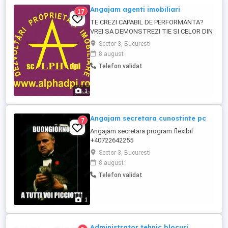
Angajam agenti imobiliari
17
TE CREZI CAPABIL DE PERFORMANTA?
VREI SA DEMONSTREZI TIE SI CELOR DIN
JUR CA POTI? DORESTI CASTIGURI PE
Sector 3, Bucuresti
MASURA MUNCII ? Angajam agenti
8 august
imobiliari cu sau fara experienta indiferent
Telefon validat
de varsta. Se cauta persone ambitioase,
dornice de castig, capabile de a se
adapta colectivului. Lejeritatea in
1
comunicare, ...
Angajam secretara cunostinte pc
7
Angajam secretara program flexibil
+40722642255
Sector 3, Bucuresti
8 august
Telefon validat
1
Administrator tehnic blocuri