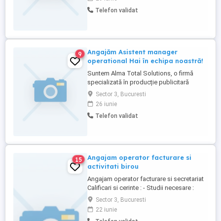
SOCIETATE COMERCIALA
Telefon validat
Angajăm Asistent manager
9
operational Hai în echipa noastră!
Suntem Alma Total Solutions, o firmă
specializată în producție publicitară
complexă, cu secții proprii pentru metal,
Sector 3, Bucuresti
plastic, PAL, print, ambalare și montaj.
26 iunie
Realizăm standuri expoziționale, insule
Telefon validat
pentru retail, display-uri și structuri
personalizate la comandă. Suntem în
căutarea ...
Angajam operator facturare si
15
activitati birou
Angajam operator facturare si secretariat
Calificari si cerinte : - Studii necesare :
studii generale finalizate (minim diploma
Sector 3, Bucuresti
BAC) , experienta in activitati similare,
22 iunie
cursuri operare PC, cursuri limba engleza -