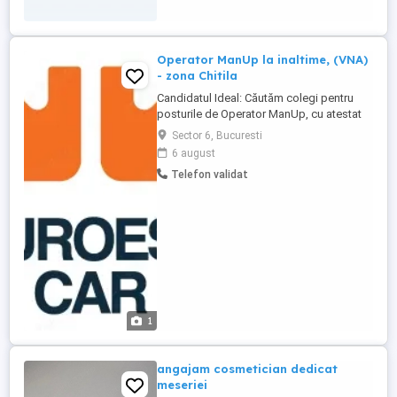
Operator ManUp la inaltime, (VNA)
- zona Chitila
Candidatul Ideal: Căutăm colegi pentru
posturile de Operator ManUp, cu atestat
de stivuitorist, si experienta relevanta,
Sector 6, Bucuresti
dedicati și experimentati pentru a se
6 august
alătura echipei noastre din Str. Rudeni,
Telefon validat
Nr.93, Ilfov, Chitila. Dacă ești o persoană
responsabilă, atentă la detalii ...
1
angajam cosmetician dedicat
meseriei