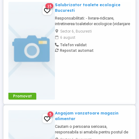
Salubrizator toalete ecologice
15
Bucuresti
Responsabilitati: - livrare-ridicare,
intretinerea toaletelor ecologice (vidanjare
,spalare interior-exterior, completare
Sector 6, Bucuresti
consumabile) cu autovidanje de 3.5T,
6 august
echipaj format din sofer si salubrizator
Telefon validat
Oferta: - contract de munca pe durata
Repostat automat
nedeterminata - 2850 lei salariu net - 800
lei bonuri de masa - ...
Promovat
Angajam vanzatoare magazin
5
alimentar
Cautam o persoana serioasa,
responsabila si amabila pentru postul de
vanzatoare intr-un magazin alimentar.