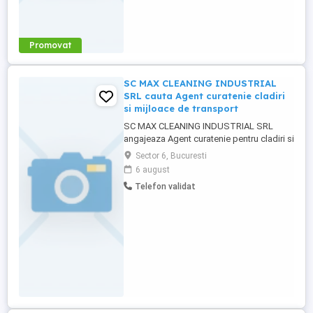
Promovat
SC MAX CLEANING INDUSTRIAL
SRL cauta Agent curatenie cladiri
si mijloace de transport
SC MAX CLEANING INDUSTRIAL SRL
angajeaza Agent curatenie pentru cladiri si
mijloace de transport cod cor 515302
Sector 6, Bucuresti
Responsabilitati: * Curatenia si intretinerea
6 august
spatiilor interioare si exterioare ale
Telefon validat
cladirilor. * Curatarea si igienizarea
mijloacelor de transport. * Colectarea si
gestionarea deseurilor. * ...