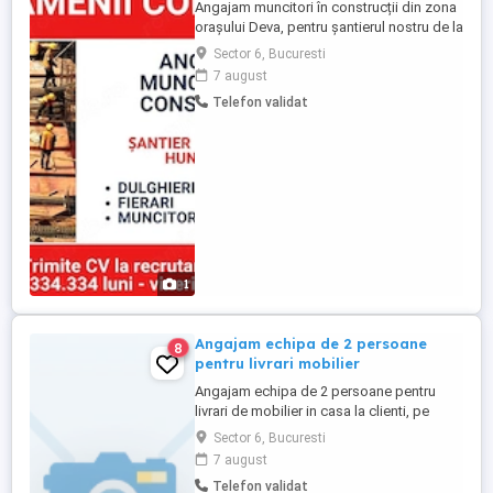
Angajam muncitori în construcții din zona
orașului Deva, pentru șantierul nostru de la
Vețel, jud Hunedoara. dulgheri fierari,
Sector 6, Bucuresti
muncitori necalificati Salariu intre 180-260
7 august
lei zi Program de lucru: Luni - Vineri ,
Telefon validat
Sâmbata:
1
Angajam echipa de 2 persoane
8
pentru livrari mobilier
Angajam echipa de 2 persoane pentru
livrari de mobilier in casa la clienti, pe
zona Bucuresti Ilov de preferat din partea
Sector 6, Bucuresti
de Sud Vest a capitalei Este necesar
7 august
permis de conducere cat B
Telefon validat