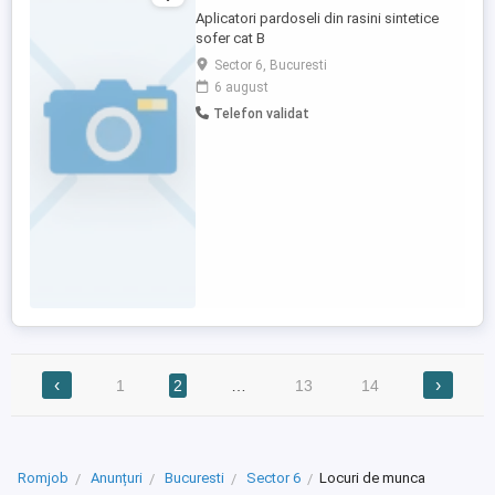
Aplicatori pardoseli din rasini sintetice
sofer cat B
Sector 6, Bucuresti
6 august
Telefon validat
‹
›
1
2
…
13
14
Romjob
Anunțuri
Bucuresti
Sector 6
Locuri de munca