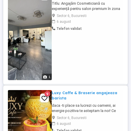
Titlu: Angajăm Cosmeticiană cu
experiență pentru salon premium în zona
Prelungirea Ghencea 100, sector 6. Luxy
Sector 6, Bucuresti
Beauty Salon Descriere: Căutăm o colegă
6 august
pasionată și dedicată, cu experiență,
Telefon validat
pentru a se alătura echipei salonului
nostru. Dacă ești o persoană
comunicatoare, atentă la detalii și îți
dorești ...
1
Luxy Caffe & Braserie angajeaza
9
barista
daca -ti place sa lucrezi cu oamenii, ai
energie pozitiva te asteptam la noi! Ce
cautam: persona responsabila si
Sector 6, Bucuresti
organizata atitudine pozitiva siamabilitate
6 august
fatade clienti experienta Ce oferim: mediu
Telefon validat