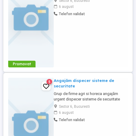
Sector 6, Bucuresti
Oferim: Salariu 3.500 lei net luna; Ratie
6 august
saptamanala de produse; Comision din
Telefon validat
vanzari, in functie de atingerea targetului
lunar; Program de lucru in ture de 8 ore zi;
Mediu de lucru stabil ...
Promovat
Angajăm dispecer sisteme de
5
securitate
Grup de firme agri si horeca angajăm
urgent dispecer sisteme de securitate
video și sisteme detecție efracție.
Sector 6, Bucuresti
Program luni pana vineri ture de noapte
6 august
prin rotație iar în weekend și zilele de
Telefon validat
sărbătoare legală ture de noapte și zi prin
rotație cu ceilalți dispeceri . Salarizare
sigură , contract de ...