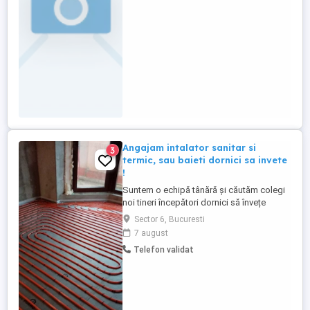
Angajam intalator sanitar si
3
termic, sau baieti dornici sa invete
!
Suntem o echipă tânără și căutăm colegi
noi tineri începători dornici să învețe
meserie sau meseriași cu experiență! Ce
Sector 6, Bucuresti
lucrări facem: Instalații sanitare și termice
7 august
(lipit tras PPR, PVC, încălzire în pardoseală
Telefon validat
și tot ce ține de domeniu). Nu angajăm
zilieri și nu căutăm persoane care vor să ...