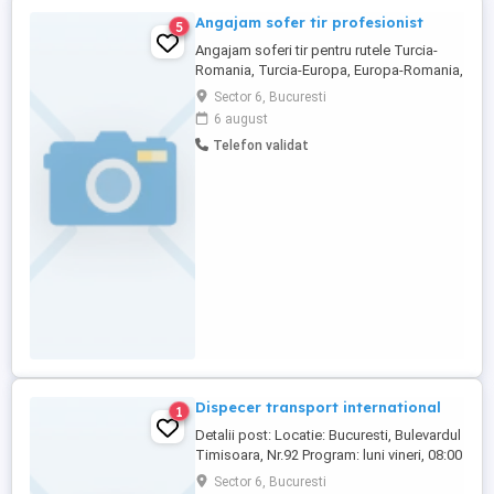
Angajam sofer tir profesionist
5
Angajam soferi tir pentru rutele Turcia-
Romania, Turcia-Europa, Europa-Romania,
Europa - Turcia. Cerinte : Permis de
Sector 6, Bucuresti
conducere categoria C+E(TIR). Atestat
6 august
profesional de Marfa si Card tahografic.
Telefon validat
Fara antecedente penale si antecedente
rutiere. Experienta minima 2 ani. Se
respecta programul de activitate ...
Dispecer transport international
1
Detalii post: Locatie: Bucuresti, Bulevardul
Timisoara, Nr.92 Program: luni vineri, 08:00
17:00 Disponibilitate: imediata Posturi
Sector 6, Bucuresti