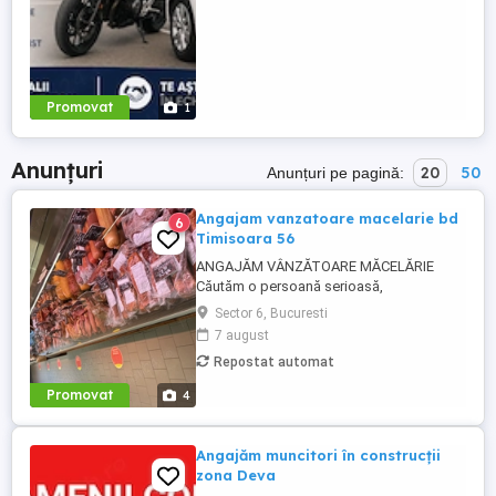
Promovat
1
Anunțuri
20
50
Anunțuri pe pagină:
Angajam vanzatoare macelarie bd
6
Timisoara 56
ANGAJĂM VÂNZĂTOARE MĂCELĂRIE
Căutăm o persoană serioasă,
responsabilă și amabilă pentru postul de
Sector 6, Bucuresti
vânzătoare într-o măcelărie modernă.
7 august
Cerințe: Experiență în domeniul vânzărilor
Repostat automat
sau în lucrul cu clienții (experiența în
măcelărie constituie un avantaj) Abilități
Promovat
4
bune de comunicare și relaționare
Rapiditate, ...
Angajăm muncitori în construcții
zona Deva