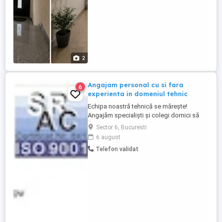
termen lung; ...
2
Angajam personal cu si fara
6
experienta in domeniul tehnic
Echipa noastră tehnică se mărește!
Angajăm specialiști și colegi dornici să
învețe Ești un tehnician cu experiență sau
Sector 6, Bucuresti
Vrei să înveți o meserie de viitor, sigură și
6 august
bine plătită? Compania noastră,
Telefon validat
specializată în asistență tehnică, punere în
funcțiune, service și întreținere pentru
echipamente de încălzire ...