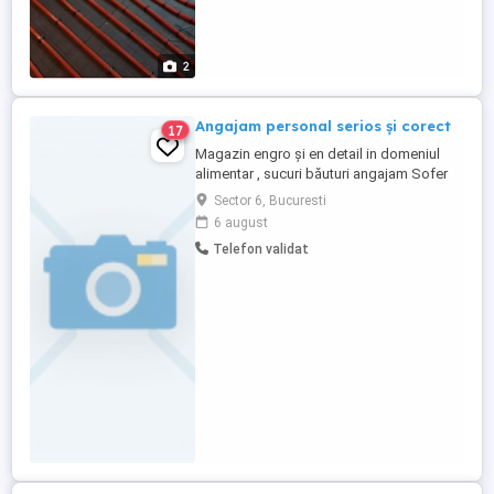
2
Angajam personal serios și corect
17
Magazin engro și en detail in domeniul
alimentar , sucuri băuturi angajam Sofer
..pct de lucru Bucuresti..Bd Iuliu Maniu ..Nr
Sector 6, Bucuresti
566-570 ..OFERIM CONTRACT DE MUNCA
6 august
..SALARIU ATRACTIV ,PRIME DE CRACIUN,
Telefon validat
PASTE ..BONUSURI IN FUNCTIE DE
PERFORMANTA... SI IMPLICARE ...salariu
cash ....șofer 6000-7000,LUCRATOR ...