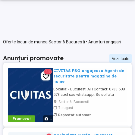
Oferte locuri de munca Sector 6 Bucuresti • Anunturi angajari
Anunțuri promovate
Vezi toate
CIVITAS PSG angajeaza Agenti de
11
securitate pentru magazine de
haine
Locatia: - Bucuresti AFI Contact: 0733 508
573 apel sau whatsapp. Se solicita
experienta in obiective comerciale. Aspect
Sector 6, Bucuresti
fizic ingrijit, conditie fizica buna Tarif pe
7 august
ora 17-18 lei net Salariu, ore suplimentare,
Repostat automat
sporuri declarate si platite conform legii.
Promovat
1
Programul: Ture doar ...