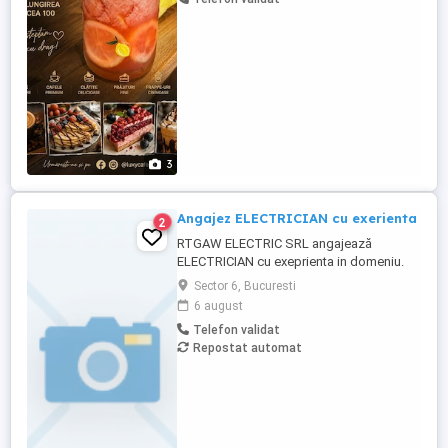
de lucru modern si placut salariu+ carte
de ...
3
Angajez ELECTRICIAN cu exerienta
2
RTGAW ELECTRIC SRL angajează
ELECTRICIAN cu exeprienta in domeniu.
Cautam electricieni cu experienta pentru
Sector 6, Bucuresti
proiecte in Bucuresti si Ilfov. *Oferim:* *
6 august
5.500 - 7.000 lei net, in functie de
Telefon validat
experienta; * bonusuri de performanta; *
Repostat automat
scule si echipamente asigurate; *
transport decont transport, in functie ...