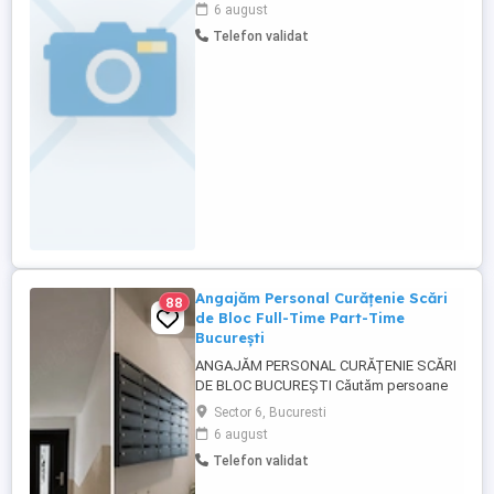
disponibile: 2 Ce asteptam de la tine:
6 august
Experienta anterioara in dispecerat
Telefon validat
planificare transport logistica obligatoriu;
Limba engleza ...
Angajăm Personal Curățenie Scări
88
de Bloc Full-Time Part-Time
București
ANGAJĂM PERSONAL CURĂȚENIE SCĂRI
DE BLOC BUCUREȘTI Căutăm persoane
serioase și responsabile pentru activități
Sector 6, Bucuresti
de curățenie în scări de bloc, cu sau fără
6 august
predarea gunoiului. Oferim: Program full-
Telefon validat
time sau part-time; Program de lucru
stabilit în funcție de locații Colaborare pe