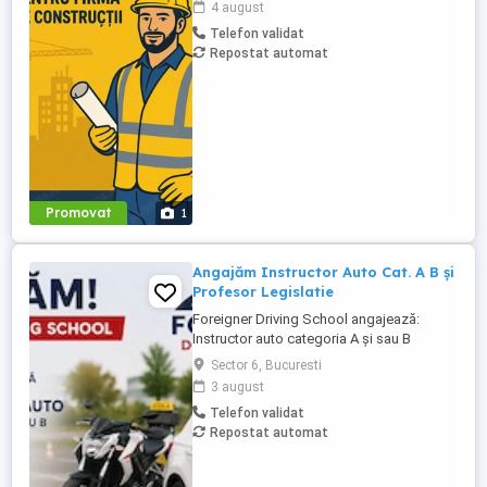
4 august
minim 30%) - Fierari - Dulgheri - Zidari -
Telefon validat
Macaragi
Repostat automat
Promovat
1
Angajăm Instructor Auto Cat. A B și
Profesor Legislatie
Foreigner Driving School angajează:
Instructor auto categoria A și sau B
Profesor de legislație rutieră Cerințe:
Sector 6, Bucuresti
Atestat profesional valabil Seriozitate și
3 august
responsabilitate Abilități bune de
Telefon validat
comunicare Experiența constituie avantaj
Repostat automat
Oferim: Program flexibil Mediu de lucru
profesionist și stabil Posibilitate ...