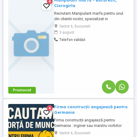
Manipulant marfa - Bucuresti,
4
Ciorogirla
Recrutam Manipulant marfa pentru unul
din clientii nostri, specializat in
comercializarea obiectelor sanitare si
Sector 6, Bucuresti
instalatiilor termice. Responsabilitati:
3 august
Pregatirea comenzilor conform facturilor,
Telefon validat
aranjarea produselor pe paleti si
etichetarea corespunzatoare; Asigurarea
receptiei marfurilor primite ...
Promovat
Firma construcții angajează pentru
4
Germania
Firma construcții angajează pentru
Germania : inginer sau maistru vorbitor
limba germana cunostinte Aufmas -
Sector 6, Bucuresti
Macaragiu - Sef echipa (vorbitor germană