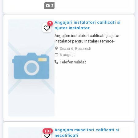
3
Angajari instalatori calificati si
7
ajutor instalator
Angajăm instalatori cafilicati și ajutor
instalator pentru instalații termice-
sanitare. Se lucrează în toate sectoarele
Sector 6, Bucuresti
din București. Salariu atractiv + carte de
6 august
munca
Telefon validat
Angajam muncitori calificati si
103
necalificati