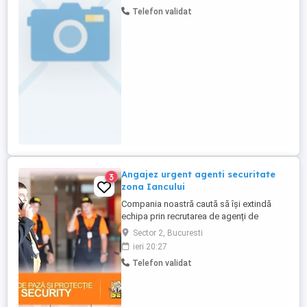
(salate - poke bowls). Locatia se afla in
Telefon validat
sector 1. Candidatul ideal: -punctual,
serios, responsabil si harnic -atitudine
prietenoasa -abilitati ...
Angajez urgent agenti securitate
3
zona Iancului
Compania noastră caută să își extindă
echipa prin recrutarea de agenți de
securitate pentru zona Pipera. Căutăm
Sector 2, Bucuresti
persoane responsabile, atente la detalii și
ieri 20:27
cu o bună capacitate de observare,
Telefon validat
dedicate asigurării unui mediu sigur și
protejat. **Responsabilități principale:** *
Supravegherea și monitorizarea ...