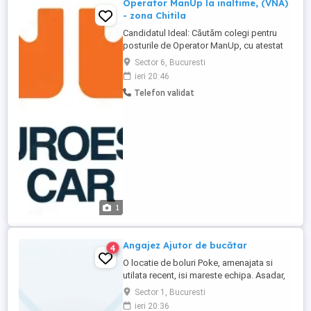
Operator ManUp la inaltime, (VNA)
- zona Chitila
Candidatul Ideal: Căutăm colegi pentru
posturile de Operator ManUp, cu atestat
de stivuitorist, si experienta relevanta,
Sector 6, Bucuresti
dedicati și experimentati pentru a se
ieri 20:46
alătura echipei noastre din Str. Rudeni,
Telefon validat
Nr.93, Ilfov, Chitila. Dacă ești o persoană
responsabilă, atentă la detalii ...
1
Angajez Ajutor de bucătar
4
O locatie de boluri Poke, amenajata si
utilata recent, isi mareste echipa. Asadar,
suntem in cautare de personal pentru
Sector 1, Bucuresti
bucatarie: ajutor de bucatar preparate reci
ieri 20:36