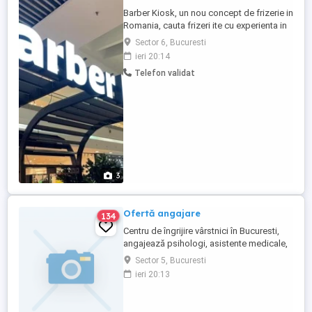
Barber Kiosk, un nou concept de frizerie in
Romania, cauta frizeri ite cu experienta in
domeniu, pentru noua locatie din cadrul
Sector 6, Bucuresti
Auchan Drumul Taberelor (sector 6)
ieri 20:14
Condiții: - Experienta in frizerie; - Diploma
Telefon validat
de Calificare (obligatoriu); -
Disponibilitatea de a lucra in ture, program
adaptat unui centru ...
3
Ofertă angajare
134
Centru de îngrijire vârstnici în Bucuresti,
angajează psihologi, asistente medicale,
infirmiere și meșter întreținere. Posibilitate
Sector 5, Bucuresti
cazare. Tel. .
ieri 20:13