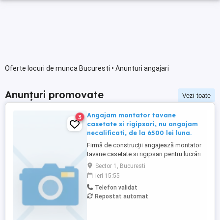
Oferte locuri de munca Bucuresti • Anunturi angajari
Anunțuri promovate
Vezi toate
Angajam montator tavane
3
casetate si rigipsari, nu angajam
necalificati, de la 6500 lei luna.
Firmă de construcții angajează montator
tavane casetate si rigipsari pentru lucrări
în București. Activitatea constă în montaj
Sector 1, Bucuresti
structură, reglaje, trasaj, montaj plăci și
ieri 15:55
finisarea lucrărilor de plafon casetat. Este
Telefon validat
necesară experiență practică în șantier. Nu
Repostat automat
căutăm oameni ocazionali, ci persoane
care ...