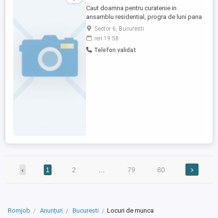
Caut doamna pentru curatenie in
ansamblu residential, progra de luni pana
vineri, 8 ore zi . Nu se lucreaza cu zona de
Sector 6, Bucuresti
gunoi menajer.
ieri 19:58
Telefon validat
›
‹
1
2
…
79
80
Romjob
Anunțuri
Bucuresti
Locuri de munca