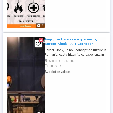
1
Angajam frizeri cu experienta,
4
Barber Kiosk - AFI Cotroceni
Barber Kiosk, un nou concept de frizerie in
Romania, cauta frizeri ite cu experienta in
domeniu, pentru locatia din AFI Cotroceni
Sector 6, Bucuresti
(sector 6) Condiții: - Experienta in frizerie; -
ieri 20:15
Diploma de Calificare (obligatoriu); -
Telefon validat
Disponibilitatea de a lucra in ture, program
adaptat unui centru comercial; -
Comportament ...