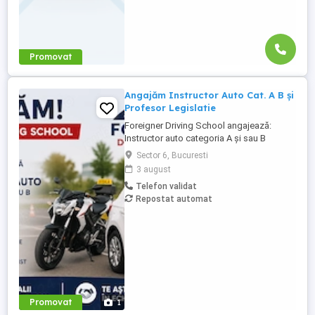
Promovat
Angajăm Instructor Auto Cat. A B și
Profesor Legislatie
Foreigner Driving School angajează:
Instructor auto categoria A și sau B
Profesor de legislație rutieră Cerințe:
Sector 6, Bucuresti
Atestat profesional valabil Seriozitate și
3 august
responsabilitate Abilități bune de
Telefon validat
comunicare Experiența constituie avantaj
Repostat automat
Oferim: Program flexibil Mediu de lucru
profesionist și stabil Posibilitate ...
Promovat
1