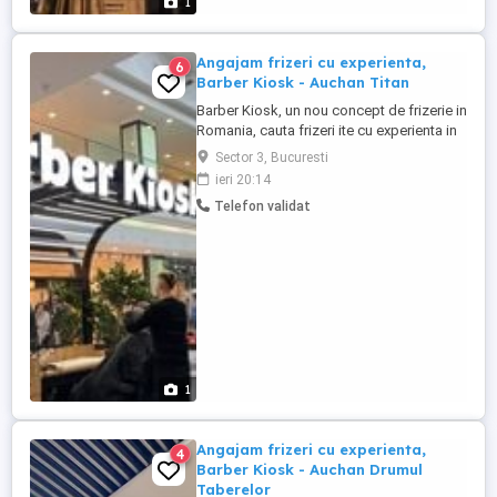
1
Angajam frizeri cu experienta,
6
Barber Kiosk - Auchan Titan
Barber Kiosk, un nou concept de frizerie in
Romania, cauta frizeri ite cu experienta in
domeniu, pentru noua locatie din cadrul
Sector 3, Bucuresti
Auchan Titan Galeriile Iris (sector 3).
ieri 20:14
Condiții: - Experienta in frizerie de cel putin
Telefon validat
2 ani; - Diploma de Calificare (obligatoriu);
- Disponibilitatea de a lucra in ture, ...
1
Angajam frizeri cu experienta,
4
Barber Kiosk - Auchan Drumul
Taberelor