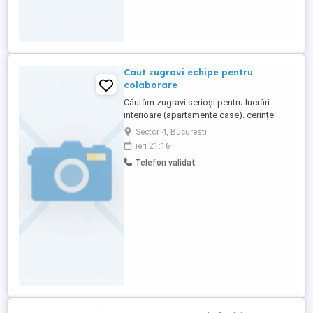
Caut zugravi echipe pentru
colaborare
Căutăm zugravi serioși pentru lucrări
interioare (apartamente case). cerințe:
experiență minim 3 ani finisaje bune
Sector 4, Bucuresti
atenție la detalii seriozitate, respect față
ieri 21:16
de client și termene fără alcool la lucru
Telefon validat
Oferim: plata corectă colaborare pe
termen când apar proiecte Zona:
Bucuresti