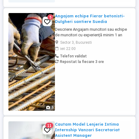
Angajam echipe Fierar betonisti-
5
Dulgheri santiere Suedia
Descriere Angajam muncitori sau echipe
de muncitori cu experiență minim 1 an
pentru posturile de Fierar- Betonist și
Sector 3, Bucuresti
Dulgher- Cofrajor Locație:Gavle Suedia
ieri 22:00
Proiect:-Centre date Activități specifice de
Telefon validat
cofrare și armare pentru structuri din
Repostat la fiecare 3 ore
beton: * Lucrări de cofrare pentru
elemente din beton * ...
3
Cautam Model Lenjerie Intima
11
Internship Vanzari Secretariat
Asistent Manager