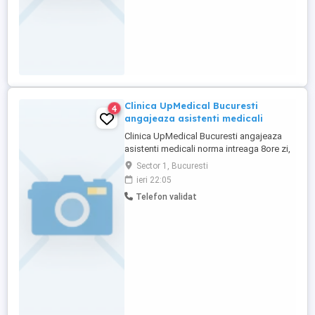
Clinica UpMedical Bucuresti
4
angajeaza asistenti medicali
Clinica UpMedical Bucuresti angajeaza
asistenti medicali norma intreaga 8ore zi,
in ture; salariu in functie de experienta;
Sector 1, Bucuresti
tichete de masa, concediu platit, contract
ieri 22:05
de munca; Sector 1 Piata Domenii;
Telefon validat
Obligatoriu CV pe daniela.ivan a rond
upmedical punct ro