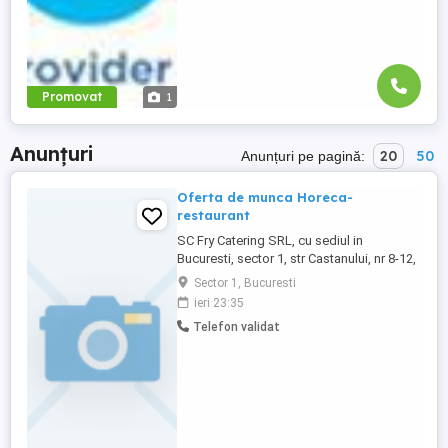
Promovat
1
Anunțuri
20
50
Anunțuri pe pagină:
Oferta de munca Horeca-
restaurant
SC Fry Catering SRL, cu sediul in
Bucuresti, sector 1, str Castanului, nr 8-12,
ap 1, angajeaza femeie de serviciu-1 post-
Sector 1, Bucuresti
COR 911201 si bucatar-1 post- COR
ieri 23:35
512001. Persoanele interesate pot trimite
Telefon validat
cv-ul pe adresa de mail iar cele selectate
vor fi chemate la un interviu la sediul
societatii