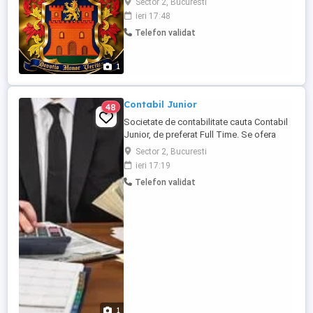
Sector 2, Bucuresti
auto, pentru relație companie și ajutor în
ieri 17:48
gospodărie. Ofer cazare, suport financiar
Telefon validat
total și acoperirea tuturor cheltuielilor.
Seriozitate.
1
Contabil Junior
48
Societate de contabilitate cauta Contabil
Junior, de preferat Full Time. Se ofera
salariu fix, prime. Cerinte: Seriozitate,
Sector 2, Bucuresti
ambitie, capacitate buna de comunicare si
ieri 17:19
interactiune sociala, buna concentrare,
Telefon validat
cunostinte microsoft office, windows.
Program de luni pana vineri. Locatia:
Bucuresti, Sector ...
1