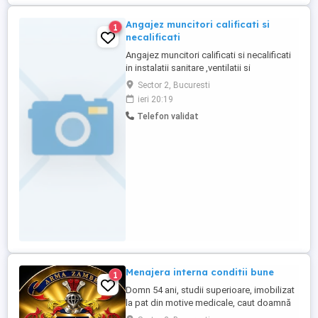
Angajez muncitori calificati si
1
necalificati
Angajez muncitori calificati si necalificati
in instalatii sanitare ,ventilatii si
climatizare. Ofer transport pana la locul de
Sector 2, Bucuresti
munca sau masina daca esti posesor de
ieri 20:19
permis de conducere, Pentru mai multe
Telefon validat
detalii ma puteti contacta la nr de telefon
Menajera interna conditii bune
1
Domn 54 ani, studii superioare, imobilizat
la pat din motive medicale, caut doamnă
prezentabilă, open-minded, cu permis