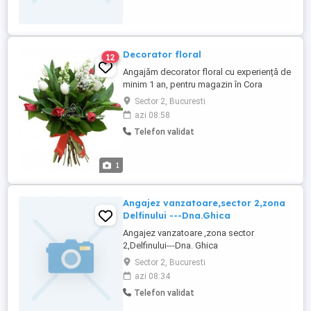
Decorator floral
12
Angajăm decorator floral cu experiență de
minim 1 an, pentru magazin în Cora
Pantelimon. Candidatul potrivit: - orientare
Sector 2, Bucuresti
către client și către calitatea serviciului
azi 08:58
prestat - persoană serioasă, dinamică,
Telefon validat
comunicativă care dă dovadă de
creativitate și inovație. - jovialitate, spirit
de echipă, ...
1
Angajez vanzatoare,sector 2,zona
Delfinului ---Dna.Ghica
Angajez vanzatoare ,zona sector
2,Delfinului---Dna. Ghica
Sector 2, Bucuresti
azi 08:34
Telefon validat