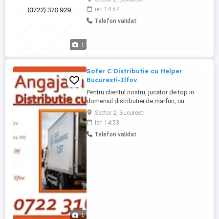
ieri 14:57
Telefon validat
1
Sofer C Distributie cu Helper
Bucuresti-Ilfov
Pentru clientul nostru, jucator de top in
domeniul distributiei de marfuri, cu
punctele de incarcare situate in
Sector 2, Bucuresti
Stefanestii de Jos si Popesti-Leordeni,
ieri 14:53
Jud. Ilfov cautam un nou coleg pentru
Telefon validat
postul de Sofer pe duba 7,5T pentru
distributie marfuri paletizate in zona
Bucuresti - Ilfov. Cerinte: 8 clase ...
1