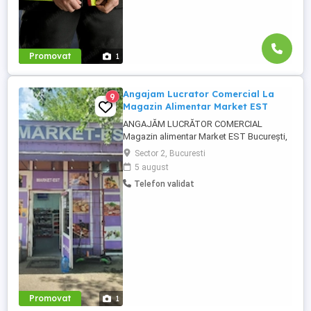
Promovat
1
Angajam Lucrator Comercial La
9
Magazin Alimentar Market EST
ANGAJĂM LUCRĂTOR COMERCIAL
Magazin alimentar Market EST București,
Sector 2, zona Gara de Est Salariu: 3.500
Sector 2, Bucuresti
lei Program: 8:ore zi 1 zi liberă pe
5 august
săptămână Contract de muncă
Telefon validat
Responsabilități: Mentinerea ordinii in
magazin aranjarea mărfii la raft și în
frigidere Verificarea termenelor de ...
Promovat
1