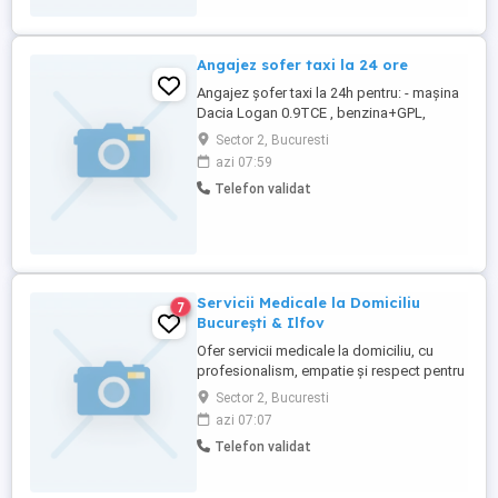
Angajez sofer taxi la 24 ore
Angajez șofer taxi la 24h pentru: - mașina
Dacia Logan 0.9TCE , benzina+GPL,
85.000 km,colantata la Taxi Titan 2.99Ron
Sector 2, Bucuresti
km..Licență Bucuresti ,175 RON( carte de
azi 07:59
munca inclusa). Cartea de munca la 8h
Telefon validat
inclusa in plan. Varsta minima 35 ani. Fara
limita pe Z . Duminica nu se plătește plan
În sarbătorile ...
Servicii Medicale la Domiciliu
7
București & Ilfov
Ofer servicii medicale la domiciliu, cu
profesionalism, empatie și respect pentru
fiecare pacient. Sunt asistent medical cu
Sector 2, Bucuresti
experiență, autorizat, și vin în sprijinul
azi 07:07
celor care au nevoie de îngrijiri în confortul
Telefon validat
propriei locuințe. *Servicii oferite:* -
Administrare tratamente injectabile (i.m., ...