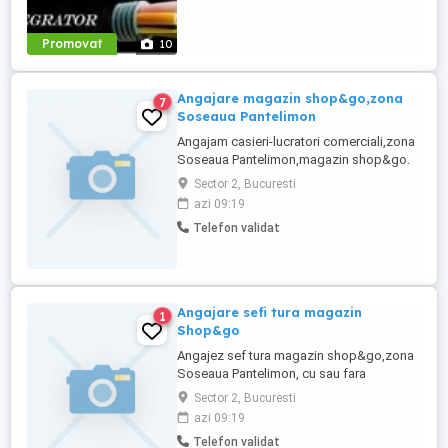
Promovat
10
Angajare magazin shop&go,zona
7
Soseaua Pantelimon
Angajam casieri-lucratori comerciali,zona
Soseaua Pantelimon,magazin shop&go.
Program 8 ore zi, 2 libere pe saptamana,
Sector 2, Bucuresti
salariu 3200, pentru detalii lasati mesaj cu
azi 09:19
cv si va contactam pentru stabilirea
Telefon validat
interviului.
Angajare sefi tura magazin
1
Shop&go
Angajez sef tura magazin shop&go,zona
Soseaua Pantelimon, cu sau fara
experiente,fara experienta 4000 lei cu
Sector 2, Bucuresti
experienta 4300 lei. Programul o zi
azi 09:19
lucrata,una libera si tot asa. Pentru mai
Telefon validat
multe detalii puteti apela numarul