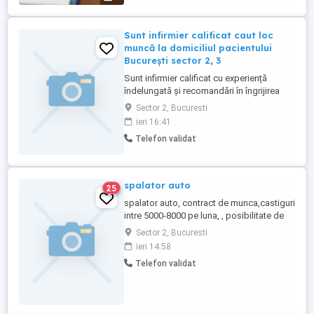
Sunt infirmier calificat caut loc
muncă la domiciliul pacientului
București sector 2, 3
Sunt infirmier calificat cu experiență
îndelungată și recomandări în îngrijirea
bătrânilor cu diverse probleme de
Sector 2, Bucuresti
sănătate.Caut loc de muncă în sectorul 2,
ieri 16:41
3 și Dobroiești.Relatii la telefon .
Telefon validat
spalator auto
25
spalator auto, contract de munca,castiguri
intre 5000-8000 pe luna, , posibilitate de
cazare, salariu 2400-2800,cerinte aspect
Sector 2, Bucuresti
fizic ingrijit,nu se accepta bautura in
ieri 14:58
timpul programului si cei ce au alte
Telefon validat
vicii,pentru mai multe detalii ,pentru mai
multe detalii sunati telefonic zilnic intre 8-
19