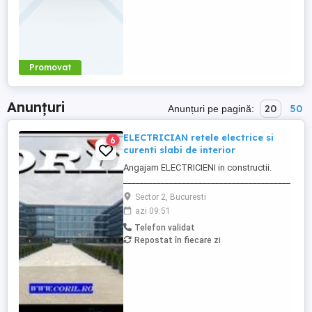
Promovat
Anunțuri
20
50
Anunțuri pe pagină:
ELECTRICIAN retele electrice si
6
curenti slabi de interior
Angajam ELECTRICIENI in constructii.
________________________________________
Daca sti ca ai calificare si experienta in
Sector 2, Bucuresti
executia si punerea in functiune de
azi 09:51
instalatii electrice de joasa tensiune; Ai
Telefon validat
deja studii in domeniul electric si vrei sa te
Repostat în fiecare zi
specializezi si pe instalarea
echipamentelor de comunicatii ...