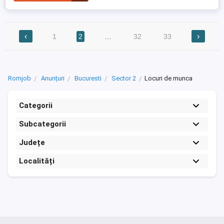
‹
›
1
2
…
32
33
Romjob
Anunțuri
Bucuresti
Sector 2
Locuri de munca
Categorii
Subcategorii
Județe
Localități