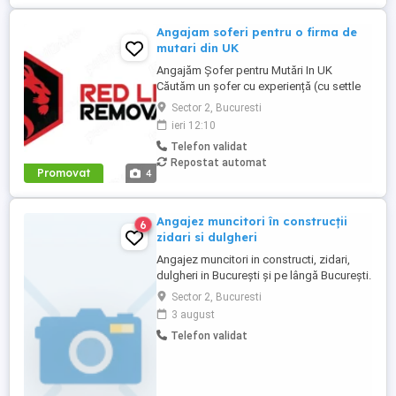
Angajam soferi pentru o firma de
mutari din UK
Angajăm Șofer pentru Mutări In UK
Căutăm un șofer cu experiență (cu settle
sau pre-settle status în UK), serios,
Sector 2, Bucuresti
punctual și cu responsabilitate. Dacă știi
ieri 12:10
să conduci bine, să ai grijă de marfa
Telefon validat
clientului și nu te sperie munca fizică, ești
Repostat automat
omul nostru. Dacă ai : Permis categoria B
Promovat
4
(C e bonus) Experiență ...
Angajez muncitori în construcții
6
zidari si dulgheri
Angajez muncitori in constructi, zidari,
dulgheri in București și pe lângă București.
Asigur și cazare. Rog seriozitate pentru
Sector 2, Bucuresti
mai multe detalii sunați
3 august
Telefon validat