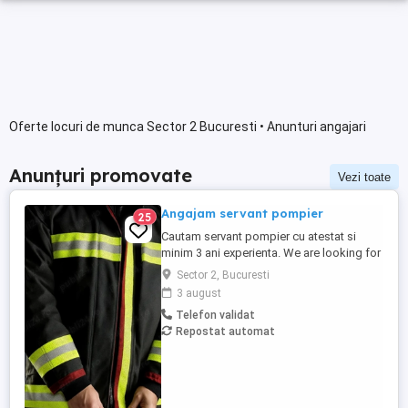
Oferte locuri de munca Sector 2 Bucuresti • Anunturi angajari
Anunțuri promovate
Vezi toate
Angajam servant pompier
25
Cautam servant pompier cu atestat si
minim 3 ani experienta. We are looking for
a certified fierman with at least 3 years of
Sector 2, Bucuresti
experience.
3 august
Telefon validat
Repostat automat