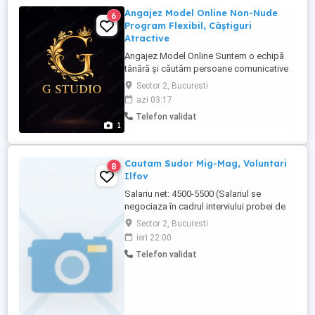
Angajez Model Online Non-Nude
6
Program Flexibil, Câștiguri
Atractive
Angajez Model Online Suntem o echipă
tânără și căutăm persoane comunicative
și ambițioase pentru colaborare online
Sector 2, Bucuresti
Program flexibil Venituri atractive (plată la
azi 03:17
2 săptămâni) Training gratuit pentru
Telefon validat
începătoare Suport permanent Mediu
1
profesional Vârsta minimă 18 ani
Experiența nu este necesară
Confidențialitatea ...
Cautam Sudor Mig-Mag, Voluntari
8
Ilfov
Salariu net: 4500-5500 (Salariul se
negociaza în cadrul interviului probei de
lucru) Cerinte Experienta in sudura pe
Sector 2, Bucuresti
oteluri subtiri in carne 1,5 5mm Cunostinte
ieri 22:00
de lacatuserie in vederea asamblarii
Telefon validat
pieselor pentru sudat Orientare spre
obtinerea rezultatelor si incadrarea in
standardele de calitate ...