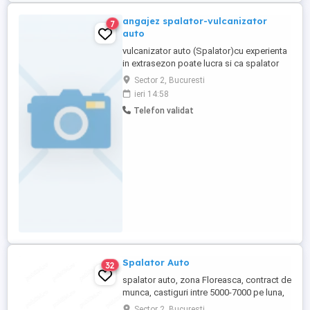
angajez spalator-vulcanizator
7
auto
vulcanizator auto (Spalator)cu experienta
in extrasezon poate lucra si ca spalator
auto posibilitate de cazare in
Sector 2, Bucuresti
unitate,salariu plus comisioane
ieri 14:58
Telefon validat
Spalator Auto
32
spalator auto, zona Floreasca, contract de
munca, castiguri intre 5000-7000 pe luna,
relatii la telefon, posibilitate de cazare
Sector 2, Bucuresti