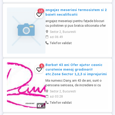
angajez meseriasi termosistem si 2
13
baieti necalificatii
angajez meseriași pentru fațade blocuri
cu polistiren și pus bratca siliconata ofer
la zi 400-500roni plata la zi după program .
Sector 2, Bucuresti
azi 06:49
Telefon validat
Barbat 43 ani Ofer ajutor casnic
5
curatenie menaj gradinarit
etc.Zone Sector 1,2,3 si imprejurimi
Ma numesc Dany, am 43 de ani, sunt o
persoana serioasa, de incredere si cu
experienta in muncile casnice. Ofer ajutor
Sector 2, Bucuresti
doamnelor sau familiilor care au nevoie de
azi 03:28
sprijin in gospodarie. Ma ocup cu
Telefon validat
pricepere de: Curatenie generala si
1
intretinere Spalat geamuri Menaj usor sau
complet Mutari sau rearanjari ...