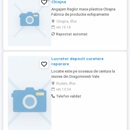
Chiajna
Angajam Reglor mase plastice Chiajna
Fabrica de productie echipamente
sportive angajeaza Reglor mase plastice.
Chiajna, Ilfov
Descriere job: - reglarea la parametrii
ieri 16:18
optimi a utilajelor; - verificarea si
Repostat automat
supravegherea in timpul functionarii a
elementelor de siguranta a masinilor; -
respectarea planului de lucru conform ...
Lucrator depozit curatare
reparare
Locatie este pe soseaua de centura la
iesirea din Dragomiresti Vale
Responsabilitatile postului: activităţi de
Rudeni, Ilfov
curăţare şi reparare a cofrajelor şi
ieri 13:34
schelelor, precum şi a tuturor accesoriilor
Telefon validat
care au fost închiriate clienţilor, activităţi
de depozitare a cofrajelor, schelelor şi a
accesoriilor ...