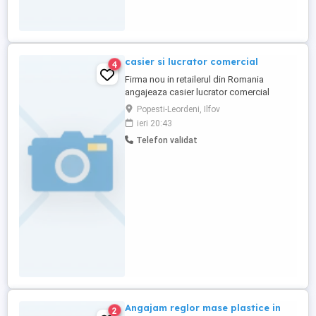
casier si lucrator comercial
4
Firma nou in retailerul din Romania
angajeaza casier lucrator comercial
pentru locatia din Sos. Oltenitei 13 bis !
Popesti-Leordeni, Ilfov
Pachetul salarial : 3300 Ron + 800 Ron
ieri 20:43
bonuri ! Magazin alimentar si zona de
Telefon validat
bistro. Se ofera perioada de training .
Pentru mai multe informatii astept mesaje
pe whatsapp !mulțumesc ...
Angajam reglor mase plastice in
2