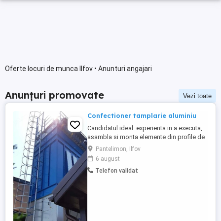
Oferte locuri de munca Ilfov • Anunturi angajari
Anunțuri promovate
Vezi toate
Confectioner tamplarie aluminiu
Candidatul ideal: experienta in a executa,
asambla si monta elemente din profile de
aluminiu, sa fie o persoana serioasa, cu
Pantelimon, Ilfov
simtul responsabilitatii. Este un avantaj
6 august
permis auto categoria B, dar nu este
Telefon validat
obligatoriu. BENEFICII: - salariu motivant -
mediu de lucru placut intr-o echipa activa
si implicata - ...