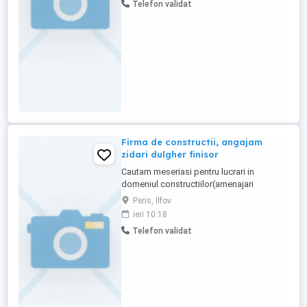
Telefon validat
stării de sănătate a rezidenților. *
Acordarea primului ajutor în caz de
urgență. * Colaborarea ...
Firma de constructii, angajam
zidari dulgher finisor
Cautam meseriasi pentru lucrari in
domeniul constructiilor(amenajari
interioare si exterioare, dulgheri de cofrag,
Peris, Ilfov
zidari) Oameni seriosi cu experienta in
ieri 10:18
finisaje interioare si exterioare cu atentie la
Telefon validat
detalii, dorinta de munca si capacitatea de
lucru in echipa. Ofer salarii atractive in
baza exper ...