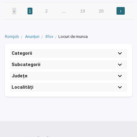
›
‹
1
2
…
19
20
Romjob
Anunțuri
Ilfov
Locuri de munca
Categorii
Subcategorii
Județe
Localități