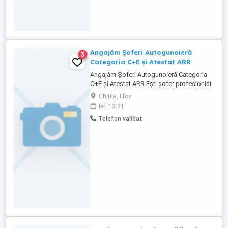
Angajăm Șoferi Autogunoieră
3
Categoria C+E și Atestat ARR
Angajăm Șoferi Autogunoieră Categoria
C+E și Atestat ARR Ești șofer profesionist
și cauți un loc de muncă stabil într-o
Chitila, Ilfov
echipă serioasă? Alătură-te companiei
ieri 13:21
noastre! Cerințe: Permis categoria C+E
Telefon validat
Atestat ARR valabil Experiența pe
autogunoieră constituie un avantaj Oferim:
Contract de muncă pe ...