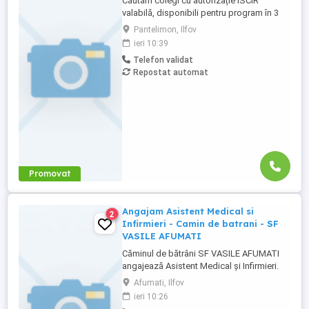
Căutăm colegi cu autorizație ISCIR
valabilă, disponibili pentru program în 3
schimburi. Contract pe perioadă
Pantelimon, Ilfov
nedeterminată Salariu net 3.700 4.000 lei
ieri 10:39
Bonus lunar și bonus anual Sporuri pentru
Telefon validat
ore de noapte, ore suplimentare și
Repostat automat
sărbători legale Tichete de masă 30 lei zi
lucrată Transport ...
Promovat
Angajam Asistent Medical si
2
Infirmieri - Camin de batrani - SF
VASILE AFUMATI
Căminul de bătrâni SF VASILE AFUMATI
angajează Asistent Medical și Infirmieri.
**Responsabilități Asistent Medical:** *
Afumati, Ilfov
Administrarea medicamentelor conform
ieri 10:26
prescripțiilor medicale. * Monitorizarea