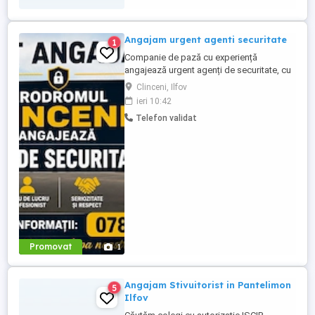
Angajam urgent agenti securitate
1
Companie de pază cu experiență
angajează urgent agenți de securitate, cu
sau fără atestat, pentru obiectiv aflat in
Clinceni, Ilfov
zona CLINCENI. Oferim program de lucru
ieri 10:42
în ture și salariu atractiv. Pentru detalii
Telefon validat
suplimentare, vă rugăm să ne contactați la
numărul afișat
Promovat
1
Angajam Stivuitorist in Pantelimon
5
Ilfov