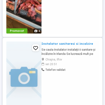
bune de comunicare și relaționare
Rapiditate, ...
Promovat
4
Instalator sanitaresi si incalzire
Se cauta Instalator instalații ii sanitare și
încălzire în Irlanda Se lucrează mult pe
cupru dar sunt luați în calcul și instalatorii
Chiajna, Ilfov
pe plexigras. Salariul 45000e an brut,
ieri 20:51
aproximativ 3150 luna net Se oferă Cazare
Telefon validat
contra cost Minim. 6 luni contract de
proba