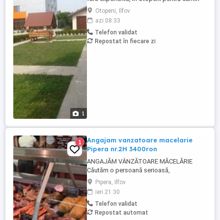
de batrani privat, program intern sau in
Otopeni, Ilfov
ture, plata corecta si la timp, masa
azi 08:33
asigurata, carte de munca. Acces usor cu
Telefon validat
transport in comun. Posibilitate de cazare
Repostat în fiecare zi
pentru personal in conditii bune, daca
este nevoie sau pentru ...
1
Angajam vanzatoare macelarie
1
Pipera nr.2H 3400ron
ANGAJĂM VÂNZĂTOARE MĂCELĂRIE
Căutăm o persoană serioasă,
responsabilă și amabilă pentru postul de
Pipera, Ilfov
vânzătoare într-o măcelărie modernă.
ieri 21:30
Cerințe: Experiență în domeniul vânzărilor
Telefon validat
sau în lucrul cu clienții (experiența în
Repostat automat
măcelărie constituie un avantaj) Abilități