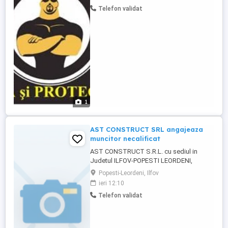
echipa.Se oferă salariul 3.500 lei luna.
Telefon validat
1
AST CONSTRUCT SRL angajeaza
muncitor necalificat
AST CONSTRUCT S.R.L. cu sediul in
Judetul ILFOV-POPESTI LEORDENI,
Soseua Centura nr. 111A..Indentificata cu
Popesti-Leordeni, Ilfov
cod unic de inregistrare CUI-37366451,
ieri 12:10
Inmatriculata la Registru Comertului de pe
Telefon validat
langa Tribunalul ILFOV cu Nr.
J2017001554234, angajeaza muncitori in
constructii pentru urmatoaele posturi: - ...