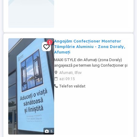
Angajăm Confecționer Montator
1
Tâmplărie Aluminiu - Zona Doraly,
Afumați
MAXI STYLE din Afumați (zona Doraly)
angajează pe termen lung Confecționer și
Montator Tâmplărie Aluminiu. Cerinte
Afumati, Ilfov
Experiență în domeniu (confecționare în
azi 09:15
atelier sau montaj pe șantier); Seriozitate,
Telefon validat
punctualitate și dorință de muncă; Abilități
de lucru în echipă și atenție la detalii.
Beneficii(Va ...
5