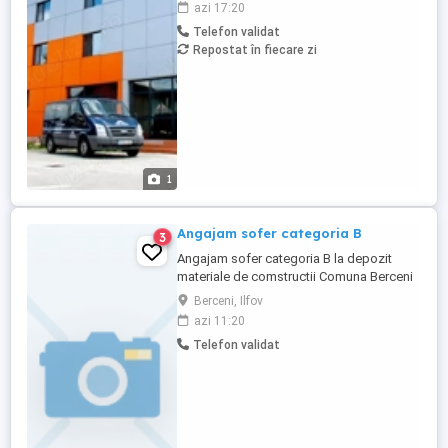
azi 17:20
ideal va fi responsabil a pentru acordarea
Telefon validat
ingrijirilor medicale de baza rezidentilor,
Repostat în fiecare zi
monitorizarea starii de sanatate,
administrarea medicamentelor conform ...
1
Angajam sofer categoria B
3
Angajam sofer categoria B la depozit
materiale de comstructii Comuna Berceni
Ilfov
Berceni, Ilfov
azi 11:20
Telefon validat