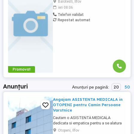
Balotesti, Ilfov
parteneră activă în domeniul producției.
ieri 08:06
Dacă ai experiență în coordonarea
Telefon validat
echipelor și vrei să îți pui amprenta pe
Repostat automat
eficientizarea proceselor într-un mediu
stabil, te așteptăm în echipă! Ce ...
Promovat
Anunțuri
20
50
Anunțuri pe pagină:
Angajam ASISTENTA MEDICALA in
OTOPENI pentru Camin Persoane
Varstnice
Cautam o ASISTENTA MEDICALA
dedicata si empatica pentru a se alatura
echipei noastre din OTOPENI, intr-un
Otopeni, Ilfov
Camin de Persoane Varstnice. Candidatul