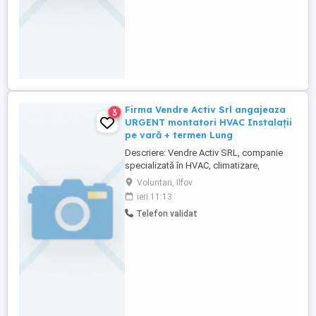
Firma Vendre Activ Srl angajeaza
3
URGENT montatori HVAC Instalații
pe vară + termen Lung
Descriere: Vendre Activ SRL, companie
specializată în HVAC, climatizare,
ventilație, instalații sanitare și sisteme de
Voluntari, Ilfov
stingere incendii, angajează URGENT
ieri 11:13
montatori pentru șantiere în București-
Telefon validat
Ilfov. Căutăm: Persoane cu si fara
experiență în instalații HVAC, sanitare sau
electrice te formăm noi ...