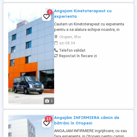
Angajam Kinetoterapeut cu
7
experienta
Cautam un Kinetoterapeut cu experienta
pentru a se alatura echipei noastre, in
cadrul Centrului de Asistenta Medicala,
Otopeni, Ilfov
Recuperare si Ingrijire Persoane Varstnice
azi 08:34
din OTOPENI. Angajam si persoane din
Telefon validat
provincie. Cazare si masa asigurate in
Repostat în fiecare zi
conditii optime. Candidatul ideal va fi o
persoana dedicata, ...
1
Angajăm INFIRMIERA cămin de
23
bătrâni în Otopeni
ANGAJAM INFIRMIERE ingrijitoare, cu sau
fara experienta, in Otopeni pentru camin