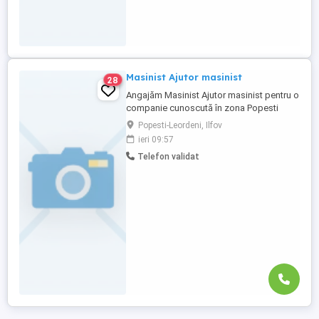
Masinist Ajutor masinist
28
Angajăm Masinist Ajutor masinist pentru o
companie cunoscută în zona Popesti
Leordeni. Program de lucru: in schimburi
Popesti-Leordeni, Ilfov
06.30 - 14.30 14.30 - 21.30 21.30 - 06.30 L-V
ieri 09:57
Ce oferim: - Salariu fix - Tichete de masă
Telefon validat
Rute transport: Decembrie 1918 - Anghel
Saligny - Catelu - Glina Mihai Bravu - Piata
...