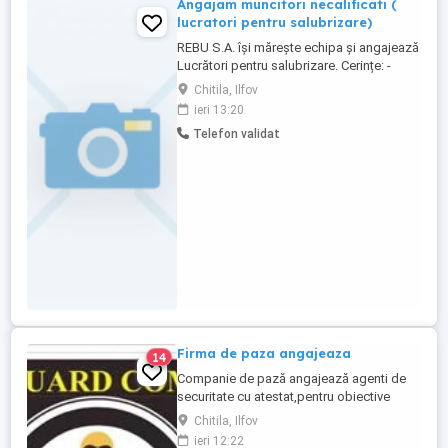
Angajam muncitori necalificati (
lucratori pentru salubrizare)
REBU S.A. își mărește echipa și angajează
Lucrători pentru salubrizare. Cerințe: -
Seriozitate și responsabilitate; -
Chitila, Ilfov
Disponibilitate pentru muncă fizică
ieri 13:20
desfășurată în teren; - Apt din punct de
Telefon validat
vedere medical. Oferim: Contract
individual de muncă pe perioadă
nedeterminată; - Salariu de 4.325 lei ...
Firma de paza angajeaza
14
Companie de pază angajează agenti de
securitate cu atestat,pentru obiective
aflate în zona Chitila-Ilfov.Se cere
Chitila, Ilfov
seriozitate,capacitate de munca in
ieri 12:22