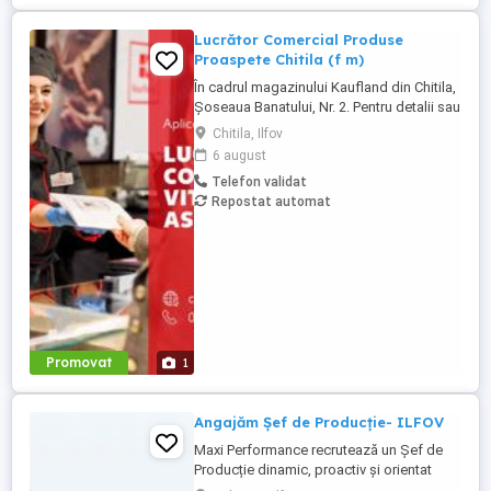
Lucrător Comercial Produse
Proaspete Chitila (f m)
În cadrul magazinului Kaufland din Chitila,
Șoseaua Banatului, Nr. 2. Pentru detalii sau
pentru a aplica, sună la 021 91 32 sau
Chitila, Ilfov
depune-ți CV-ul online pe
6 august
cariere.kaufland.ro Beneficiile tale Salariu
Telefon validat
de 5250 lei brut (pentru un program de
Repostat automat
lucru de 8 ore pe zi) și bonuri de masă
Contract de muncă pe ...
Promovat
1
Angajăm Șef de Producție- ILFOV
Maxi Performance recrutează un Șef de
Producție dinamic, proactiv și orientat
către rezultate pentru o companie