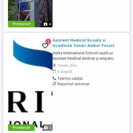
Promovat
4
Asistent Medical Scoala si
1
Gradinita Tunari Amber Forest
Verita International School caută un
Asistent Medical dedicat și empatic
pentru campusul din Tunari, Ilfov in cadrul
Tunari, Ilfov
Amber Forest. Vei juca un rol esențial în
6 august
asigurarea unui mediu sigur și sănătos
Telefon validat
pentru elevi și comunitatea școlară.
Repostat automat
Responsabilități principale: Acordarea
primului ajutor în caz de ...
Promovat
1